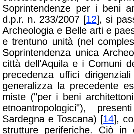
Soprintendenze per i beni ar
d.p.r. n. 233/2007
[
12
]
, si pas
Archeologia e Belle arti e paes
e trentuno unità (nel comple
Soprintendenza unica Archeol
città dell'Aquila e i Comuni de
precedenza uffici dirigenzia
generalizza la precedente es
miste ("per i beni architettonic
etnoantropologici"), prese
Sardegna e Toscana)
[
14
]
, co
strutture periferiche. Ciò in