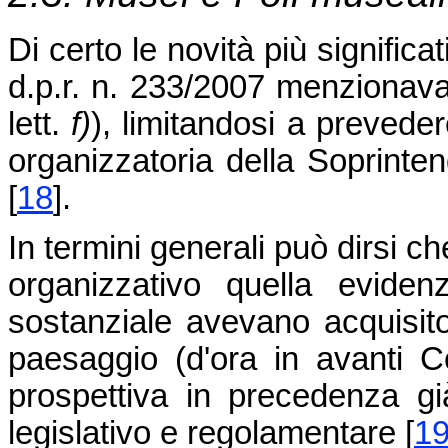
Di certo le novità più significa
d.p.r. n. 233/2007 menzionava f
lett.
f)
), limitandosi a prevedere
organizzatoria della Soprinte
[
18
]
.
In termini generali può dirsi c
organizzativo quella eviden
sostanziale avevano acquisito
paesaggio (d'ora in avanti C
prospettiva in precedenza gi
legislativo e regolamentare
[
1