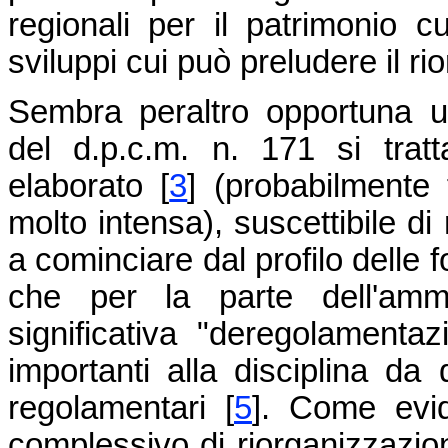
regionali per il patrimonio cu
sviluppi cui può preludere il ri
Sembra peraltro opportuna u
del d.p.c.m. n. 171 si trat
elaborato
[
3
]
(probabilmente f
molto intensa), suscettibile di
a cominciare dal profilo delle 
che per la parte dell'ammi
significativa "deregolamentaz
importanti alla disciplina da 
regolamentari
[
5
]
. Come evid
complessivo di riorganizzazion