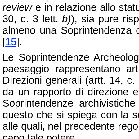
review
e in relazione allo stat
30, c. 3 lett.
b)
), sia pure ris
almeno una Soprintendenza di
[
15
]
.
Le Soprintendenze Archeologi
paesaggio rappresentano artic
Direzioni generali (artt. 14, c.
da un rapporto di direzione ec
Soprintendenze archivistiche
questo che si spiega con la so
alle quali, nel precedente regol
capo tale potere.