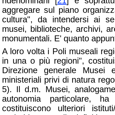
ridenominarli
[
21
]
e soprattu
aggregare sul piano organizzati
cultura", da intendersi ai s
musei, biblioteche, archivi, a
monumentali. E' quanto appun
A loro volta i Poli museali re
in una o più regioni", costitui
Direzione generale Musei e
ministeriali privi di natura reg
5). Il d.m. Musei, analogam
autonomia particolare, ha
costituiscono ulteriori istitu