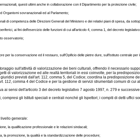
rnazionali, questi ultimi anche in collaborazione con il Dipartimento per la protezione civile;
ni ed Organismi sovranazionali ed al Parlamento;
nnali di competenza delle Direzioni Generali del Ministero e dei relativi piani di spesa, da sotto
e periferici, ai fini dell'esercizio delle funzioni di cui all'articolo 4, comma 1, del decreto legis
ito osservatorio;
re per la conservazione ed il restauro, sull'Opificio delle pietre dure, sull'Istituto centrale per
raggio sull'attività di valorizzazione dei beni culturali, offrendo il necessario suppo
ogetti di valorizzazione ed alle realtà territoriali in essi coinvolte, per la predispos
ti giuridici previsti dall'art. 112, comma 5, del Codice; coordina la predisposizione d
ll'art. 112, comma 4 del Codice e per la gestione di servizi strumentali comuni di cu
va ai sensi dell'articolo 3 del decreto legislativo 7 agosto 1997, n. 279 e successive
i, compresi gli Istituti speciali e centrali nonché gli Ispettori; i compiti di detti uffi
i livello generale:
ne, la qualificazione professionale e le relazioni sindacali;
, la promozione, la qualità e la standardizzazione delle procedure;