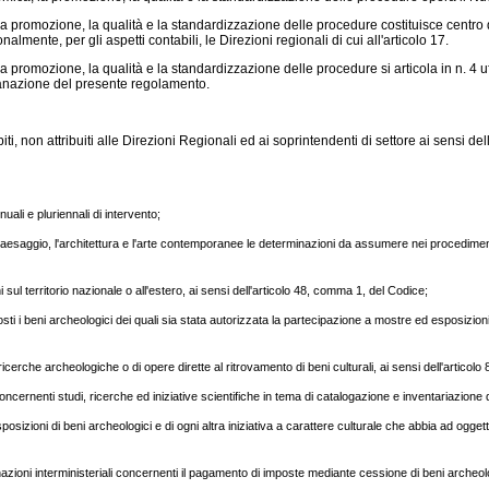
promozione, la qualità e la standardizzazione delle procedure costituisce centro di 
ente, per gli aspetti contabili, le Direzioni regionali di cui all'articolo 17.
romozione, la qualità e la standardizzazione delle procedure si articola in n. 4 uffic
manazione del presente regolamento.
i, non attribuiti alle Direzioni Regionali ed ai soprintendenti di settore ai sensi dell
ali e pluriennali di intervento;
 paesaggio, l'architettura e l'arte contemporanee le determinazioni da assumere nei procediment
 sul territorio nazionale o all'estero, ai sensi dell'articolo 48, comma 1, del Codice;
ti i beni archeologici dei quali sia stata autorizzata la partecipazione a mostre ed esposizioni, 
ricerche archeologiche o di opere dirette al ritrovamento di beni culturali, ai sensi dell'articolo
concernenti studi, ricerche ed iniziative scientifiche in tema di catalogazione e inventariazione 
sposizioni di beni archeologici e di ogni altra iniziativa a carattere culturale che abbia ad ogget
nazioni interministeriali concernenti il pagamento di imposte mediante cessione di beni archeolo