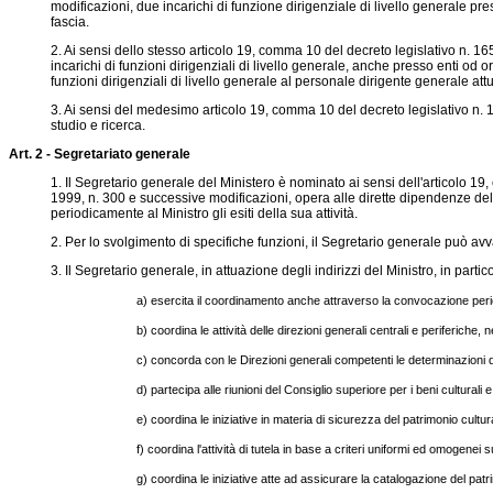
modificazioni, due incarichi di funzione dirigenziale di livello generale press
fascia.
2. Ai sensi dello stesso articolo 19, comma 10 del decreto legislativo n. 165
incarichi di funzioni dirigenziali di livello generale, anche presso enti od 
funzioni dirigenziali di livello generale al personale dirigente generale attua
3. Ai sensi del medesimo articolo 19, comma 10 del decreto legislativo n. 165
studio e ricerca.
Art. 2 - Segretariato generale
1. Il Segretario generale del Ministero è nominato ai sensi dell'articolo 19
1999, n. 300 e successive modificazioni, opera alle dirette dipendenze del Mi
periodicamente al Ministro gli esiti della sua attività.
2. Per lo svolgimento di specifiche funzioni, il Segretario generale può avval
3. Il Segretario generale, in attuazione degli indirizzi del Ministro, in partic
a) esercita il coordinamento anche attraverso la convocazione periodi
b) coordina le attività delle direzioni generali centrali e periferiche
c) concorda con le Direzioni generali competenti le determinazioni d
d) partecipa alle riunioni del Consiglio superiore per i beni culturali e
e) coordina le iniziative in materia di sicurezza del patrimonio cultur
f) coordina l'attività di tutela in base a criteri uniformi ed omogenei su
g) coordina le iniziative atte ad assicurare la catalogazione del patri