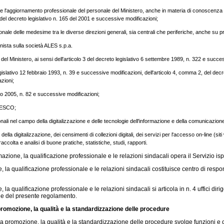
e e l'aggiornamento professionale del personale del Ministero, anche in materia di conoscenza e
s del decreto legislativo n. 165 del 2001 e successive modificazioni;
nale delle medesime tra le diverse direzioni generali, sia centrali che periferiche, anche su prop
zionista sulla società ALES s.p.a.
ità del Ministero, ai sensi dell'articolo 3 del decreto legislativo 6 settembre 1989, n. 322 e succe
legislativo 12 febbraio 1993, n. 39 e successive modificazioni, dell'articolo 4, comma 2, del decr
zioni;
arzo 2005, n. 82 e successive modificazioni;
'UNESCO;
onali nel campo della digitalizzazione e delle tecnologie dell'informazione e della comunicazion
ella digitalizzazione, dei censimenti di collezioni digitali, dei servizi per l'accesso on-line (si
colta e analisi di buone pratiche, statistiche, studi, rapporti.
zione, la qualificazione professionale e le relazioni sindacali opera il Servizio isp
la qualificazione professionale e le relazioni sindacali costituisce centro di respons
a qualificazione professionale e le relazioni sindacali si articola in n. 4 uffici dirig
ne del presente regolamento.
promozione, la qualità e la standardizzazione delle procedure
 promozione, la qualità e la standardizzazione delle procedure svolge funzioni e co