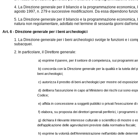
4. La Direzione generale per il bilancio e la programmazione economica, la 
agosto 1997, n. 279 e successive modificazioni. Da essa dipendono funzionalm
5. La Direzione generale per il bilancio e la programmazione economica, la p
natura non regolamentare, adottato nel termine di sessanta giorni dall'e
Art. 6 - Direzione generale per i beni archeologici
1. La Direzione generale per i beni archeologici svolge le funzioni e i compit
subacquei.
2. In particolare, il Direttore generale:
a) esprime il parere, per il settore di competenza, sui programmi annu
b) concorda con la Direzione generale per la qualità e la tutela del
beni archeologici;
c) autorizza il prestito di beni archeologici per mostre od esposizioni
d) delibera l'assunzione in capo al Ministero dei rischi cui sono espos
Codice;
e) affida in concessione a soggetti pubblici o privati l'esecuzione di 
f) elabora, su proposta dei direttori generali periferici, i programmi 
g) dichiara il rilevante interesse culturale o scientifico di mostre o e
dell'applicazione delle agevolazioni previste dalla normativa fiscale;
h) esprime la volontà dell'Amministrazione nell'ambito delle determi