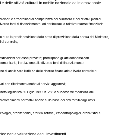
 e delle attività culturali in ambito nazionale ed internazionale.
 ordinari e straordinari di competenza del Ministero e dei relativi piani di
erse fonti di finanziamento, ed attribuisce le relative risorse finanziarie,
istro cura la predisposizione dello stato di previsione della spesa del Ministero,
 di controllo;
destinazioni per esse previste; predispone gli atti connessi con
comunitarie, in relazione alle diverse fonti di finanziamento;
ne di analizzare l'utilizzo delle risorse finanziarie a livello centrale e
ziari con riferimento anche ai servizi aggiuntivi;
ecreto legislativo 30 luglio 1999, n. 286 e successive modificazioni;
provvedimenti normativi anche sulla base dei dati forniti dagli uffici
ologici, architettonici, storico-artistici, etnoantropologici, archivistici e
eo per la valutazione degli investimenti.