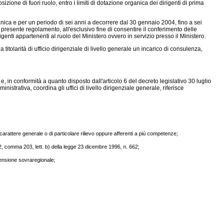
izione di fuori ruolo, entro i limiti di dotazione organica dei dirigenti di prima
rganica e per un periodo di sei anni a decorrere dal 30 gennaio 2004, fino a sei
l presente regolamento, all'esclusivo fine di consentire il conferimento delle
rigenti appartenenti al ruolo del Ministero ovvero in servizio presso il Ministero.
titolarità di ufficio dirigenziale di livello generale un incarico di consulenza,
, in conformità a quanto disposto dall'articolo 6 del decreto legislativo 30 luglio
strativa, coordina gli uffici di livello dirigenziale generale, riferisce
 carattere generale o di particolare rilievo oppure afferenti a più competenze;
olo 2, comma 203, lett. b) della legge 23 dicembre 1996, n. 662;
mensione sovraregionale;