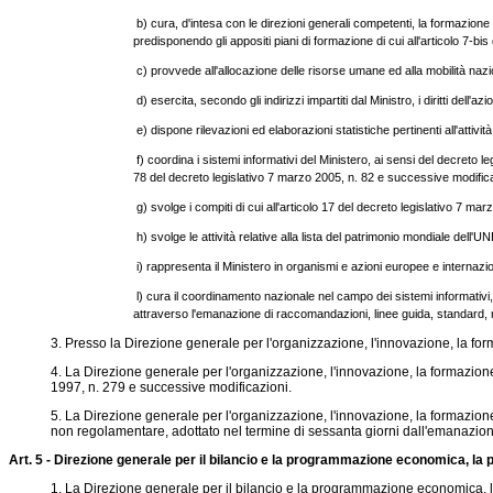
b) cura, d'intesa con le direzioni generali competenti, la formazion
predisponendo gli appositi piani di formazione di cui all'articolo 7-bi
c) provvede all'allocazione delle risorse umane ed alla mobilità nazio
d) esercita, secondo gli indirizzi impartiti dal Ministro, i diritti dell'a
e) dispone rilevazioni ed elaborazioni statistiche pertinenti all'attiv
f) coordina i sistemi informativi del Ministero, ai sensi del decreto 
78 del decreto legislativo 7 marzo 2005, n. 82 e successive modifica
g) svolge i compiti di cui all'articolo 17 del decreto legislativo 7 m
h) svolge le attività relative alla lista del patrimonio mondiale dell
i) rappresenta il Ministero in organismi e azioni europee e internazi
l) cura il coordinamento nazionale nel campo dei sistemi informativi, d
attraverso l'emanazione di raccomandazioni, linee guida, standard, rac
3. Presso la Direzione generale per l'organizzazione, l'innovazione, la forma
4. La Direzione generale per l'organizzazione, l'innovazione, la formazione, 
1997, n. 279 e successive modificazioni.
5. La Direzione generale per l'organizzazione, l'innovazione, la formazione, l
non regolamentare, adottato nel termine di sessanta giorni dall'emanazio
Art. 5 - Direzione generale per il bilancio e la programmazione economica, la 
1. La Direzione generale per il bilancio e la programmazione economica, la