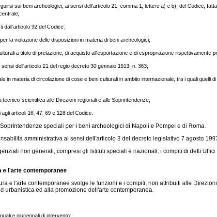
guirsi sui beni archeologici, ai sensi dell'articolo 21, comma 1, lettere a) e b), del Codice, fatt
centrale;
 dall'articolo 92 del Codice;
per la violazione delle disposizioni in materia di beni archeologici;
ulturali a titolo di prelazione, di acquisto all'esportazione e di espropriazione rispettivamente pr
ai sensi dell'articolo 21 del regio decreto 30 gennaio 1913, n. 363;
in materia di circolazione di cose e beni culturali in ambito internazionale, tra i quali quelli 
tecnico-scientifica alle Direzioni regionali e alle Soprintendenze;
i agli articoli 16, 47, 69 e 128 del Codice.
le Soprintendenze speciali per i beni archeologici di Napoli e Pompei e di Roma.
nsabilità amministrativa ai sensi dell'articolo 3 del decreto legislativo 7 agosto 19
igenziali non generali, compresi gli Istituti speciali e nazionali; i compiti di detti Uf
ura e l'arte contemporanee
ura e l'arte contemporanee svolge le funzioni e i compiti, non attribuiti alle Direzion
ca ed urbanistica ed alla promozione dell'arte contemporanea.
ali e pluriennali di intervento;