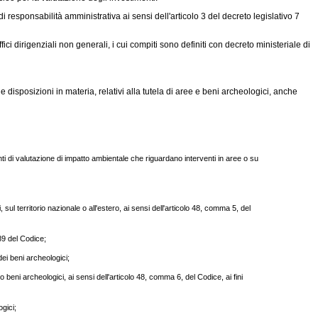
responsabilità amministrativa ai sensi dell'articolo 3 del decreto legislativo 7
i dirigenziali non generali, i cui compiti sono definiti con decreto ministeriale di
e disposizioni in materia, relativi alla tutela di aree e beni archeologici, anche
i di valutazione di impatto ambientale che riguardano interventi in aree o su
sul territorio nazionale o all'estero, ai sensi dell'articolo 48, comma 5, del
 89 del Codice;
dei beni archeologici;
to beni archeologici, ai sensi dell'articolo 48, comma 6, del Codice, ai fini
gici;