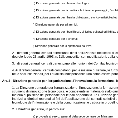
c) Direzione generale per i beni archeologici;
d) Direzione generale per la qualità e la tutela del paesaggio, l'arch
e) Direzione generale per i beni architettonici, storico-artistici ed et
f) Direzione generale per gli archivi;
g) Direzione generale per i beni librari, gli istituti culturali ed il diritto
h) Direzione generale per il cinema;
i) Direzione generale per lo spettacolo dal vivo.
2. I direttori generali centrali esercitano i diritti dell'azionista nei setto
decreto-legge 23 aprile 1993, n. 118, convertito, con modificazioni, dalla 
3. I direttori generali centrali partecipano alle riunioni dei Comitati tecnico
4. Ai direttori generali centrali competono, per le materie di settore, le fu
nelle sedi istituzionali, per i quali sia indispensabile una complessiva pond
Art. 4 - Direzione generale per l'organizzazione, l'innovazione, la formazione, l
1. La Direzione generale per l'organizzazione, l'innovazione, la formazione
strumenti di innovazione tecnologica; è competente in materia di stato giu
materia di politiche del personale per le pari opportunità. La Direzione gene
indirizzi ai direttori regionali ai fini dell'applicazione dei contratti collet
tecnologie dell'informazione e della comunicazione, e traduce in progetti 
2. Il Direttore generale, in particolare:
a) provvede ai servizi generali della sede centrale del Ministero;