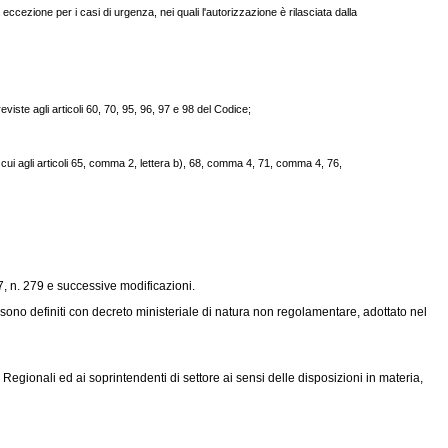
a eccezione per i casi di urgenza, nei quali l'autorizzazione è rilasciata dalla
eviste agli articoli 60, 70, 95, 96, 97 e 98 del Codice;
di cui agli articoli 65, comma 2, lettera b), 68, comma 4, 71, comma 4, 76,
97, n. 279 e successive modificazioni.
fici sono definiti con decreto ministeriale di natura non regolamentare, adottato nel
i Regionali ed ai soprintendenti di settore ai sensi delle disposizioni in materia,