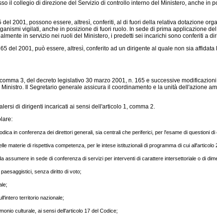
o il collegio di direzione del Servizio di controllo interno del Ministero, anche in pos
 del 2001, possono essere, altresì, conferiti, al di fuori della relativa dotazione o
organismi vigilati, anche in posizione di fuori ruolo. In sede di prima applicazione de
lmente in servizio nei ruoli del Ministero, i predetti sei incarichi sono conferiti a di
 del 2001, può essere, altresì, conferito ad un dirigente al quale non sia affidata la 
, comma 3, del decreto legislativo 30 marzo 2001, n. 165 e successive modificazioni e
nistro. Il Segretario generale assicura il coordinamento e la unità dell'azione ammini
ersi di dirigenti incaricati ai sensi dell'articolo 1, comma 2.
olare:
ca in conferenza dei direttori generali, sia centrali che periferici, per l'esame di questioni di
, nelle materie di rispettiva competenza, per le intese istituzionali di programma di cui all'artic
a assumere in sede di conferenza di servizi per interventi di carattere intersettoriale o di di
 paesaggistici, senza diritto di voto;
ale;
ll'intero territorio nazionale;
monio culturale, ai sensi dell'articolo 17 del Codice;