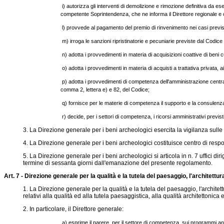
i) autorizza gli interventi di demolizione e rimozione definitiva da ese
competente Soprintendenza, che ne informa il Direttore regionale e 
l) provvede al pagamento del premio di rinvenimento nei casi previsti
m) irroga le sanzioni ripristinatorie e pecuniarie previste dal Codice 
n) adotta i provvedimenti in materia di acquisizioni coattive di beni c
o) adotta i provvedimenti in materia di acquisti a trattativa privata, 
p) adotta i provvedimenti di competenza dell'amministrazione centrale 
comma 2, lettera e) e 82, del Codice;
q) fornisce per le materie di competenza il supporto e la consulenza 
r) decide, per i settori di competenza, i ricorsi amministrativi previst
3. La Direzione generale per i beni archeologici esercita la vigilanza sul
4. La Direzione generale per i beni archeologici costituisce centro di respo
5. La Direzione generale per i beni archeologici si articola in n. 7 uffici dir
termine di sessanta giorni dall'emanazione del presente regolamento.
Art. 7 - Direzione generale per la qualità e la tutela del paesaggio, l'architett
1. La Direzione generale per la qualità e la tutela del paesaggio, l'architett
relativi alla qualità ed alla tutela paesaggistica, alla qualità architettoni
2. In particolare, il Direttore generale:
a) esprime il parere, per il settore di competenza, sui programmi annu