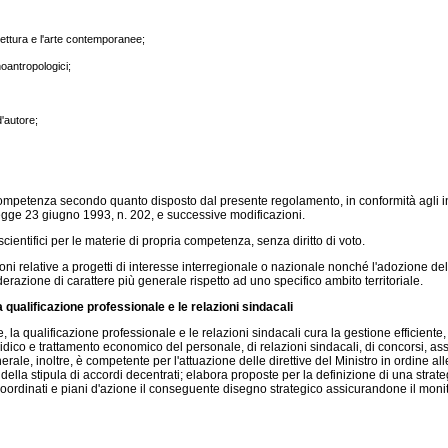
itettura e l'arte contemporanee;
noantropologici;
 d'autore;
ri di competenza secondo quanto disposto dal presente regolamento, in conformità agli in
legge 23 giugno 1993, n. 202, e successive modificazioni.
-scientifici per le materie di propria competenza, senza diritto di voto.
nzioni relative a progetti di interesse interregionale o nazionale nonché l'adozione de
erazione di carattere più generale rispetto ad uno specifico ambito territoriale.
a qualificazione professionale e le relazioni sindacali
, la qualificazione professionale e le relazioni sindacali cura la gestione efficient
ridico e trattamento economico del personale, di relazioni sindacali, di concorsi, 
rale, inoltre, è competente per l'attuazione delle direttive del Ministro in ordine al
tivi e della stipula di accordi decentrati; elabora proposte per la definizione di una s
coordinati e piani d'azione il conseguente disegno strategico assicurandone il monit