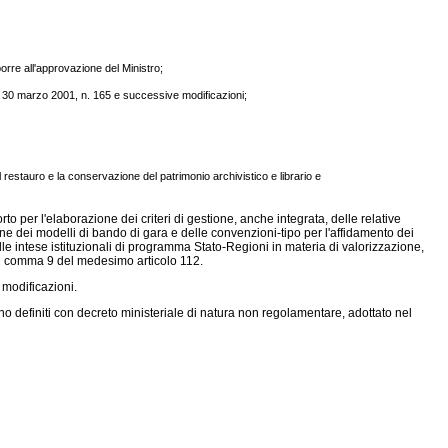
porre all'approvazione del Ministro;
lativo 30 marzo 2001, n. 165 e successive modificazioni;
 il restauro e la conservazione del patrimonio archivistico e librario e
rto per l'elaborazione dei criteri di gestione, anche integrata, delle relative
izione dei modelli di bando di gara e delle convenzioni-tipo per l'affidamento dei
elle intese istituzionali di programma Stato-Regioni in materia di valorizzazione,
i al comma 9 del medesimo articolo 112.
 modificazioni.
ci sono definiti con decreto ministeriale di natura non regolamentare, adottato nel