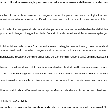
stituti Culturali interessati, la promozione della conoscenza e dell'immagine dei beni
ici, l'istruttoria per l'elaborazione dei programmi annuali e pluriennali concernenti gli interventi
 sottoporre all'approvazione del Ministro, tenuto conto della necessità di integrazione delle div
orniti dalle direzioni generali, sia centrali che periferiche; in attuazione delle direttive del Min
ste per il disegno di legge finanziaria, l'attività di rendicontazione al Parlamento e agli organi
i ripartizione delle risorse finanziarie rinvenienti da leggi e provvedimenti, in relazione alle 
à e ai centri di costo; coordina i programmi di acquisizione delle risorse finanziarie nazionali e 
 monitoraggio relativo al controllo di gestione dei vari centri di responsabilità amministrativa al fi
Ministero, monitorandone i relativi costi, gli standard ed i livelli di qualità procedimentali e finan
azione, al monitoraggio ed alla revisione della carta dei servizi, ai sensi dell'articolo 11 del d
ompetenza dei diversi uffici centrali e periferici; predispone le relazioni tecnico-finanziarie sui 
ili assicurativi relativi all'assunzione in capo al Ministero dei rischi cui sono esposti i beni arche
inistro, su AR.CU.S. s.p.a.
ica, la promozione, la qualità e la standardizzazione delle procedure opera il Nucl