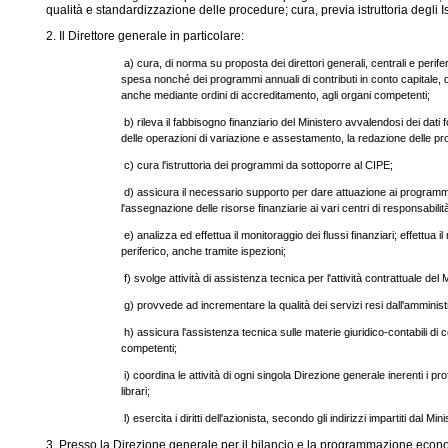
qualità e standardizzazione delle procedure; cura, previa istruttoria degli I
2. Il Direttore generale in particolare:
a) cura, di norma su proposta dei direttori generali, centrali e perifer
spesa nonché dei programmi annuali di contributi in conto capitale, da
anche mediante ordini di accreditamento, agli organi competenti;
b) rileva il fabbisogno finanziario del Ministero avvalendosi dei dati f
delle operazioni di variazione e assestamento, la redazione delle propo
c) cura l'istruttoria dei programmi da sottoporre al CIPE;
d) assicura il necessario supporto per dare attuazione ai programmi d
l'assegnazione delle risorse finanziarie ai vari centri di responsabilit
e) analizza ed effettua il monitoraggio dei flussi finanziari; effettua il
periferico, anche tramite ispezioni;
f) svolge attività di assistenza tecnica per l'attività contrattuale del 
g) provvede ad incrementare la qualità dei servizi resi dall'amministr
h) assicura l'assistenza tecnica sulle materie giuridico-contabili di c
competenti;
i) coordina le attività di ogni singola Direzione generale inerenti i prof
librari;
l) esercita i diritti dell'azionista, secondo gli indirizzi impartiti dal M
3. Presso la Direzione generale per il bilancio e la programmazione econom