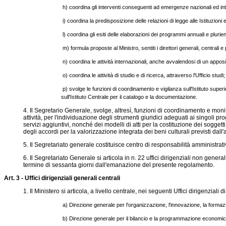
h) coordina gli interventi conseguenti ad emergenze nazionali ed inte
i) coordina la predisposizione delle relazioni di legge alle Istituzio
l) coordina gli esiti delle elaborazioni dei programmi annuali e plurie
m) formula proposte al Ministro, sentiti i direttori generali, centrali 
n) coordina le attività internazionali, anche avvalendosi di un appos
o) coordina le attività di studio e di ricerca, attraverso l'Ufficio studi;
p) svolge le funzioni di coordinamento e vigilanza sull'Istituto superio
sull'Istituto Centrale per il catalogo e la documentazione.
4. Il Segretario Generale, svolge, altresì, funzioni di coordinamento e monito
attività, per l'individuazione degli strumenti giuridici adeguati ai singoli pr
servizi aggiuntivi, nonché dei modelli di atti per la costituzione dei sogget
degli accordi per la valorizzazione integrata dei beni culturali previsti da
5. Il Segretariato generale costituisce centro di responsabilità amministrati
6. Il Segretariato Generale si articola in n. 22 uffici dirigenziali non general
termine di sessanta giorni dall'emanazione del presente regolamento.
Art. 3 - Uffici dirigenziali generali centrali
1. Il Ministero si articola, a livello centrale, nei seguenti Uffici dirigenziali d
a) Direzione generale per l'organizzazione, l'innovazione, la formazio
b) Direzione generale per il bilancio e la programmazione economica