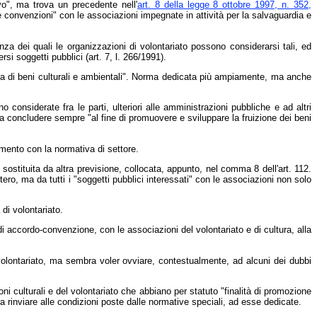
vo", ma trova un precedente nell'
art. 8 della legge 8 ottobre 1997, n. 352,
ite convenzioni" con le associazioni impegnate in attività per la salvaguardia e
senza dei quali le organizzazioni di volontariato possono considerarsi tali, ed
si soggetti pubblici (art. 7, l. 266/1991).
teria di beni culturali e ambientali". Norma dedicata più ampiamente, ma anche
 considerate fra le parti, ulteriori alle amministrazioni pubbliche e ad altri
to a concludere sempre "al fine di promuovere e sviluppare la fruizione dei beni
amento con la normativa di settore.
sostituita da altra previsione, collocata, appunto, nel comma 8 dell'art. 112.
ro, ma da tutti i "soggetti pubblici interessati" con le associazioni non solo
di volontariato.
di accordo-convenzione, con le associazioni del volontariato e di cultura, alla
 volontariato, ma sembra voler ovviare, contestualmente, ad alcuni dei dubbi
ni culturali e del volontariato che abbiano per statuto "finalità di promozione
ra rinviare alle condizioni poste dalle normative speciali, ad esse dedicate.