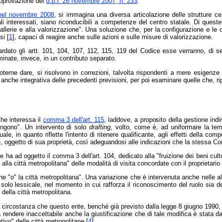
'approvazione del
d.p.r. 26 novembre 2007, n. 233
.
 nel novembre 2008
, si immagina una diversa articolazione delle strutture ce
li interessati, siano riconducibili a competenze del centro statale. Di queste f
 gallerie e alla valorizzazione". Una soluzione che, per la configurazione e le
si [
1
], capaci di reagire anche sulle azioni e sulle misure di valorizzazione.
rdato gli artt. 101, 104, 107, 112, 115, 119 del Codice esse verranno, di se
minate, invece, in un contributo separato.
oterne dare, si risolvono in correzioni, talvolta rispondenti a mere esigenze
nche integrativa delle precedenti previsioni, per poi esaminare quelle che, r
che interessa il
comma 3 dell'art. 115
, laddove, a proposito della gestione indir
engono". Un intervento di solo
drafting,
volto, come è, ad uniformare la term
le, in quanto riflette l'intento di ritenere qualificante, agli effetti della com
, oggetto di sua proprietà, così adeguandosi alle indicazioni che la stessa Co
ha ad oggetto il comma 3 dell'art. 104, dedicato alla "fruizione dei beni cultura
lla città metropolitana" delle modalità di visita concordate con il proprietar
une "o" la città metropolitana". Una variazione che è intervenuta anche nelle a
olo lessicale, nel momento in cui rafforza il riconoscimento del ruolo sia de
e della città metropolitana.
lla circostanza che questo ente, benché già previsto dalla legge 8 giugno 1990,
a rendere inaccettabile anche la giustificazione che di tale modifica è stata d
tivo" delle città metropolitane [
4
].