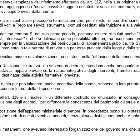
serva l'ampiezza del riferimento effettuato dall'art. 112, nella sua originaria v
bblico, aggiungendo i "nuovi" possibili soggetti costituiti ai sensi del comma 5, c
 di sviluppo previsti dalla norma.
ale, rispetto alle precedenti formulazioni che, per il resto, si può dire siano
i volti a "regolare servizi strumentali comuni destinati alla fruizione e alla val
esimo comma 9, nel suo primo periodo, possono essere stipulati anche "tra l
rivati interessati" e che si delineano come possibilità ulteriori, ma accessorie, 
e per la valorizzazione dei beni culturali di appartenenza pubblica, tra Stato, 
 intervento in tale settore di attività sia per esse previsto dalla legge o dallo st
peculiari misure di valorizzazione, consistenti nella "diffusione della conoscen
 Relazione illustrativa allo schema di decreto, intendono anche adeguarla ai "
Tuttavia, appare prevalente la natura integrativa degli interventi, tramite i 
 destinatari delle attività formative" previste.
vo e, sia pur parzialmente, anche oggettivo della norma, sebbene la loro portata 
cedente lettera della disposizione.
'art. 119 e si risolve in un differente costrutto dell'enunciato, in consegu
usione degli accordi, "per diffondere la conoscenza del patrimonio culturale e f
posizione dell'apparato ministeriale di settore, in precedenza posto sullo stesso 
cati come parti di questi eventuali accordi, senza alcuna distinzione, anche e solo si
to ai mutamenti che avevano interessato l'organizzazione del governo ma che, s
.