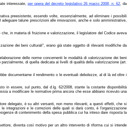
state interessate,
per opera del decreto legislativo 26 marzo 2008, n. 62
, da
rmativa preesistente, essendo volte, essenzialmente, ad eliminare i possibili
ad adeguare talune prescrizioni alle innovazioni, anche e solo amministrative,
o che, in materia di fruizione e valorizzazione, il legislatore del Codice aveva
zzazione dei beni culturali", erano già state oggetto di rilevanti modifiche da
ielaborazione delle norme concernenti le modalità di valorizzazione dei beni
 parzialmente, di quella dedicata ai livelli di qualità della valorizzazione (art.
bbe documentarne il rendimento o le eventuali debolezze, al di là ed oltre i
 in essere, sul punto, dal d.lg. 62/2008, stante la costante disponibilità
e", ossia a modificare le normative prima ancora che esse abbiano ricevuto una
re delegato, è su altri versanti, non meno rilevanti, a questi effetti, che si
n le integrazioni e le correzioni delle quali si darà conto, è l'organizzazione
 esigenze di contenimento della spesa pubblica cui ha inteso dare risposta la
ettore, diventa così motivo per un altro intervento di riforma cui si intende