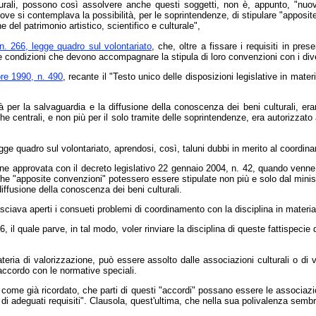
lturali, possono così assolvere anche questi soggetti, non è, appunto, "nuo
", ove si contemplava la possibilità, per le soprintendenze, di stipulare "appos
ne del patrimonio artistico, scientifico e culturale",
n. 266, legge quadro sul volontariato
, che, oltre a fissare i requisiti in pre
le condizioni che devono accompagnare la stipula di loro convenzioni con i diver
bre 1990, n. 490
, recante il "Testo unico delle disposizioni legislative in ma
à per la salvaguardia e la diffusione della conoscenza dei beni culturali, erano
 anche centrali, e non più per il solo tramite delle soprintendenze, era autorizza
egge quadro sul volontariato, aprendosi, così, taluni dubbi in merito al coordin
sione approvata con il decreto legislativo 22 gennaio 2004, n. 42, quando venne 
he "apposite convenzioni" potessero essere stipulate non più e solo dal ministe
diffusione della conoscenza dei beni culturali.
ava aperti i consueti problemi di coordinamento con la disciplina in materia 
 il quale parve, in tal modo, voler rinviare la disciplina di queste fattispecie 
ateria di valorizzazione, può essere assolto dalle associazioni culturali o di
raccordo con le normative speciali.
, come già ricordato, che parti di questi "accordi" possano essere le associazio
e di adeguati requisiti". Clausola, quest'ultima, che nella sua polivalenza semb