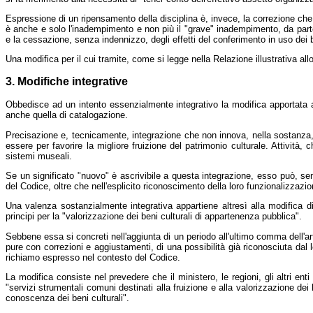
Espressione di un ripensamento della disciplina è, invece, la correzione che i
è anche e solo l'inadempimento e non più il "grave" inadempimento, da parte d
e la cessazione, senza indennizzo, degli effetti del conferimento in uso dei 
Una modifica per il cui tramite, come si legge nella Relazione illustrativa allo
3. Modifiche integrative
Obbedisce ad un intento essenzialmente integrativo la modifica apportata a
anche quella di catalogazione.
Precisazione e, tecnicamente, integrazione che non innova, nella sostanza, il
essere per favorire la migliore fruizione del patrimonio culturale. Attività, 
sistemi museali.
Se un significato "nuovo" è ascrivibile a questa integrazione, esso può, semm
del Codice, oltre che nell'esplicito riconoscimento della loro funzionalizzazion
Una valenza sostanzialmente integrativa appartiene altresì alla modifica di cu
principi per la "valorizzazione dei beni culturali di appartenenza pubblica".
Sebbene essa si concreti nell'aggiunta di un periodo all'ultimo comma dell'art.
pure con correzioni e aggiustamenti, di una possibilità già riconosciuta da
richiamo espresso nel contesto del Codice.
La modifica consiste nel prevedere che il ministero, le regioni, gli altri enti
"servizi strumentali comuni destinati alla fruizione e alla valorizzazione dei 
conoscenza dei beni culturali".