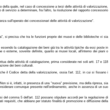
 della quale, nel caso di concessione a terzi delle attività di valorizzazione,
i servizio a determinare, fra l'altro, la risoluzione del rapporto concessorio
lanza sull'operato dei concessionari delle attività di valorizzazione".
ura", si precisa che tra le funzioni proprie dei musei e delle biblioteche vi sia
essendo la catalogazione dei beni già tra le attività tipiche da essi poste in
ne o esterne, sovente definite, quanto ai musei locali, all'interno dei piani o
tua delle attività di catalogazione, prima considerate nei soli artt. 17 e 118
zione dei beni culturali.
che il Codice detta della valorizzazione, ossia l'art. 112, in cui si fissano i
 Non si è, infatti, in presenza di una "nuova" previsione, ma della ripresa, sia
a considerare comunque presente nell'ordinamento, anche in assenza di un suo
 sensi del comma 5 dell'art. 112 possano stipulare accordi per la regolazione di
ati requisiti, che abbiano per statuto finalità di promozione e diffusione della