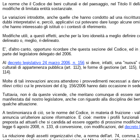
Le norme che il Codice dei beni culturali e del paesaggio, nel Titolo II dell
modifiche di limitata entità sostanziale.
Le variazioni introdotte, anche quelle che hanno condotto ad una riscrittura
dubbi interpretativi e, perciò, applicativi cui potevano dare luogo alcune om
che hanno interessato gli istituti o i contesti di riferimento.
Modifiche utili, a questi effetti, anche per la loro idoneità a meglio definire
delineato o, meglio, ri-delineato.
E', d'altro canto, opportuno ricordare che questa sezione del Codice, ed in pa
parte del legislatore delegato del 2006.
Al
decreto legislativo 24 marzo 2006, n. 156
si deve, infatti, una "nuova" di
culturali di appartenenza pubblica (art. 112), le forme di gestione (art. 115), l
114).
Molte di tali innovazioni ancora attendono i provvedimenti necessari a darv
rilievi critici cui le previsioni del d.lg. 156/2006 hanno dato occasione in sede
Tuttavia, non è da queste vicende, che meritano comunque di essere rammen
manifestata dal nostro legislatore, anche con riguardo alla disciplina dei be
qualche attuazione.
A testimonianza di ciò, se le norme del Codice, in materia di fruizione - val
annuncia un'ulteriore azione riformatrice. E cioè: mentre i profili funzionali
preposta ad attuarli che si candida ad essere oggetto di prossime modifiche,
legge 6 agosto 2008, n. 133, di conversione, con modificazioni, del
decreto 
La riduzione degli assetti organizzativi che, a norma dell'art. 74, comma 1,