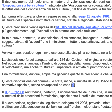
Il riconoscimento del ruolo che, in materia di valorizzazione dei beni cu
"Disposizioni sui beni culturali"
, intitolato alle "Associazioni di volontariato
la diffusione della conoscenza dei beni culturali, "al fine di favorire la fruizio
La norma effettuava anche un espresso rinvio alla
legge 11 agosto 1991, 
usufruire della speciale normativa di settore, statale e regionale, stabilisce 
Questa previsione venne ripresa dall'
art. 105 del decreto legislativo 29 otto
più genericamente, agli "Accordi per la promozione della fruizione".
In tale nuovo contesto, le associazioni di volontariato, impegnate in attivit
soggetti privati, di "accordi" che il ministero, in tutte le sue articolazioni,
culturali".
Veniva meno, peraltro, ogni rinvio espresso alla disciplina contenuta nella l
La disposizione fu poi abrogata dall'art. 184 del Codice, nell'originaria ver
Nell'occasione, si ampliava l'ambito di operatività della norma, disponendo c
di volontariato, ma anche "culturali"", impegnate in attività di promozione e 
Una formulazione, dunque, ampia ma generica quanto le precedenti e che lasci
Questa disposizione del comma 8 è stata, infine, eliminata dal d.lg. 156/2006,
normativa speciale, senza sovrapporsi ad essa [
5
].
Il
d.lg. 62/2008
reintroduce, pertanto, il riconoscimento del ruolo che, in m
alimentati dalle precedenti formulazioni, specie sotto il profilo del mancato 
Il nuovo periodo, aggiunto dal legislatore delegato del 2008, prevede, infatti
e diffusione della conoscenza dei beni culturali" e che, inoltre, siano "dotat