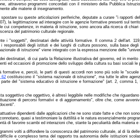
ione, attraverso programmi concordati con il ministero della Pubblica Istruzi
tinente alle materie di insegnamento.
ostare su queste articolazioni periferiche, deputate a curare "i rapporti del Min
7), la legittimazione ad interagire con le agenzie formative presenti sul territo
 le cui competenze, in materia di istruzione, sono ancora alla ricerca di chiari
noscenza del patrimonio culturale regionale.
 i "soggetti", destinatari delle attività formative. Il comma 2 dell'art. 119,
responsabili degli istituti e dei luoghi di cultura possono, sulla base degl
azionale di istruzione" viene integrato con la espressa menzione delle "universi
ei destinatari, di cui parla la Relazione illustrativa del governo, ed in merito
ti ed occasioni di promozione dello sviluppo della cultura su basi sociali le più
 formative e, perciò, le parti di questi accordi non sono più solo le "scuole s
. 62
costituiscono il "sistema nazionale di istruzione", ma tutte le altre agen
 parte del "sistema educativo di istruzione e formazione" (art. 2, comma 1, let
ta soggettivo che oggettivo, è altresì leggibile nelle modifiche che riguardano gli
 attuazione di percorsi formativi e di aggiornamento", oltre che, come avveniva
docenti".
à attuative dipendenti dalle applicazioni che ne sono state fatte e che non so
le connotano, quasi a testimoniare la duttilità e le natura essenzialmente pro
lontà di favorire scambi ed interazioni che, stante la peculiarità della materia 
programmi volti a diffondere la conoscenza del patrimonio culturale, al di là de
 difficile e complesso tema del rapporto tra autonomia delle istituzioni scol