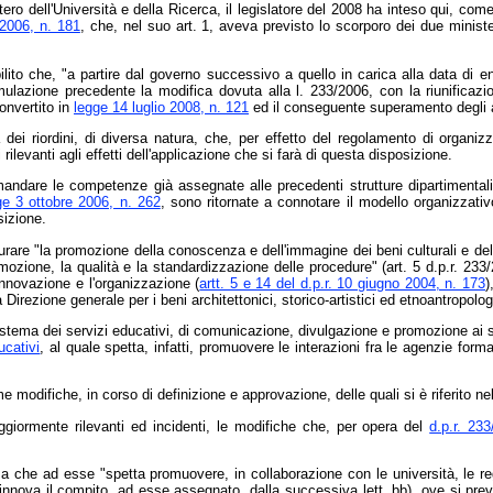
ro dell'Università e della Ricerca, il legislatore del 2008 ha inteso qui, come
2006, n. 181
, che, nel suo art. 1, aveva previsto lo scorporo dei due minister
ilito che, "a partire dal governo successivo a quello in carica alla data di ent
ormulazione precedente la modifica dovuta alla l. 233/2006, con la riunificaz
convertito in
legge 14 luglio 2008, n. 121
ed il conseguente superamento degli ag
a dei riordini, di diversa natura, che, per effetto del regolamento di organ
i rilevanti agli effetti dell'applicazione che si farà di questa disposizione.
andare le competenze già assegnate alle precedenti strutture dipartimentali a
ge 3 ottobre 2006, n. 262
, sono ritornate a connotare il modello organizzat
sizione.
urare "la promozione della conoscenza e dell'immagine dei beni culturali e dell
ozione, la qualità e la standardizzazione delle procedure" (art. 5 d.p.r. 233/
innovazione e l'organizzazione (
artt. 5 e 14 del d.p.r. 10 giugno 2004, n. 173
)
irezione generale per i beni architettonici, storico-artistici ed etnoantropologic
 sistema dei servizi educativi, di comunicazione, divulgazione e promozione ai s
ucativi
, al quale spetta, infatti, promuovere le interazioni fra le agenzie forma
 modifiche, in corso di definizione e approvazione, delle quali si è riferito nel
ggiormente rilevanti ed incidenti, le modifiche che, per opera del
d.p.r. 233
a che ad esse "spetta promuovere, in collaborazione con le università, le regio
si innova il compito, ad esse assegnato, dalla successiva lett. bb), ove si p