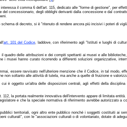
nteressa il comma 6 dell'art. 115, dedicato alle "forme di gestione", per effetto
el concessionario, degli obblighi derivanti dalla concessione e dal contratto d
beni.
 schema di decreto, si è "ritenuto di rendere ancora più incisivi i poteri di vigi
ll'
art. 101 del Codice
, laddove, con riferimento agli "Istituti e luoghi di cult
 quadro delle attribuzioni e dei compiti spettanti ai musei e alle biblioteche, 
che i musei hanno curato ricorrendo a differenti soluzioni organizzative, inter
ai, essere ravvisato nell'ulteriore menzione che il Codice, in tal modo, effet
e non soltanto alle attività di tutela, ma anche a quelle di fruizione e valorizza
i è oggetto un'altra delle disposizioni centrali, agli effetti della disciplina 
 112, la portata realmente innovativa dell'intervento appare di limitata entità.
l legislatore e che la speciale normativa di riferimento avrebbe autorizzato 
 pubblici territoriali, ogni altro ente pubblico nonché i soggetti costituiti ai
beni culturali", con le "associazioni culturali o di volontariato, dotate di adegu