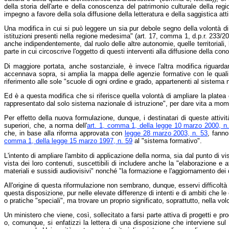
della storia dell'arte e della conoscenza del patrimonio culturale della reg
impegno a favore della sola diffusione della letteratura e della saggistica at
Una modifica in cui si può leggere un sia pur debole segno della volontà di sp
istituzioni presenti nella regione medesima" (art. 17, comma 1, d.p.r. 233/200
anche indipendentemente, dal ruolo delle altre autonomie, quelle territoriali,
parte in cui circoscrive l'oggetto di questi interventi alla diffusione della co
Di maggiore portata, anche sostanziale, è invece l'altra modifica riguardante
accennava sopra, si amplia la mappa delle agenzie formative con le quali i 
riferimento alle sole "scuole di ogni ordine e grado, appartenenti al sistema n
Ed è a questa modifica che si riferisce quella volontà di ampliare la platea d
rappresentato dal solo sistema nazionale di istruzione", per dare vita a momen
Per effetto della nuova formulazione, dunque, i destinatari di queste attività
superiori, che, a norma dell'
art. 1, comma 1, della legge 10 marzo 2000, n
che, in base alla riforma approvata con
legge 28 marzo 2003, n. 53
, fanno
comma 1, della legge 15 marzo 1997, n. 59
al "sistema formativo".
L'intento di ampliare l'ambito di applicazione della norma, sia dal punto di vis
vista dei loro contenuti, suscettibili di includere anche la "elaborazione e
materiali e sussidi audiovisivi" nonché "la formazione e l'aggiornamento dei 
All'origine di questa riformulazione non sembrano, dunque, esservi difficolt
questa disposizione, pur nelle elevate differenze di intenti e di ambiti che 
o pratiche "speciali", ma trovare un proprio significato, soprattutto, nella vo
Un ministero che viene, così, sollecitato a farsi parte attiva di progetti e 
o, comunque, si enfatizzi la lettera di una disposizione che interviene sul