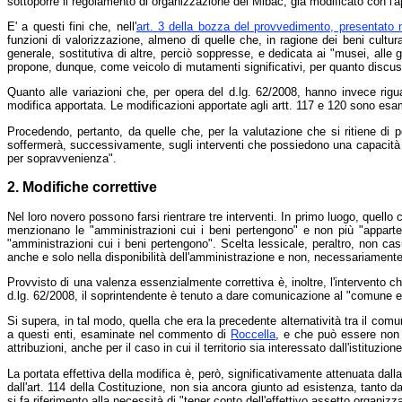
sottoporre il regolamento di organizzazione del Mibac, già modificato con l
E' a questi fini che, nell'
art. 3 della bozza del provvedimento, presentato
funzioni di valorizzazione, almeno di quelle che, in ragione dei beni cultura
generale, sostitutiva di altre, perciò soppresse, e dedicata ai "musei, alle
propone, dunque, come veicolo di mutamenti significativi, per quanto discus
Quanto alle variazioni che, per opera del d.lg. 62/2008, hanno invece rigua
modifica apportata. Le modificazioni apportate agli artt. 117 e 120 sono esa
Procedendo, pertanto, da quelle che, per la valutazione che si ritiene di p
soffermerà, successivamente, sugli interventi che possiedono una capacità a
per sopravvenienza".
2. Modifiche correttive
Nel loro novero possono farsi rientrare tre interventi. In primo luogo, quello 
menzionano le "amministrazioni cui i beni pertengono" e non più "appart
"amministrazioni cui i beni pertengono". Scelta lessicale, peraltro, non casua
anche e solo nella disponibilità dell'amministrazione e non, necessariamente
Provvisto di una valenza essenzialmente correttiva è, inoltre, l'intervento che 
d.lg. 62/2008, il soprintendente è tenuto a dare comunicazione al "comune e a
Si supera, in tal modo, quella che era la precedente alternatività tra il com
a questi enti, esaminate nel commento di
Roccella
, e che può essere non s
attribuzioni, anche per il caso in cui il territorio sia interessato dall'istituzion
La portata effettiva della modifica è, però, significativamente attenuata da
dall'art. 114 della Costituzione, non sia ancora giunto ad esistenza, tanto d
si fa riferimento alla necessità di "tener conto dell'effettivo assetto organizza