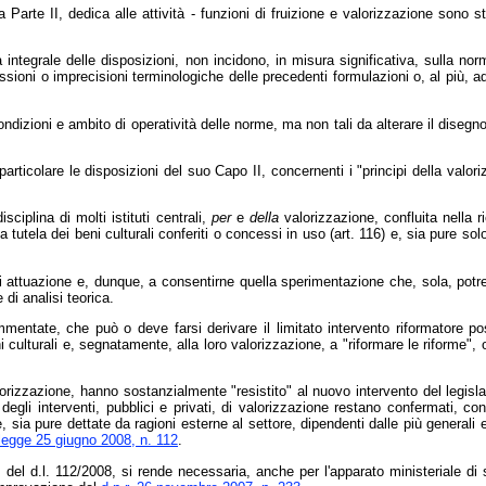
a Parte II, dedica alle attività - funzioni di fruizione e valorizzazione sono 
 integrale delle disposizioni, non incidono, in misura significativa, sulla no
issioni o imprecisioni terminologiche delle precedenti formulazioni o, al più, 
 condizioni e ambito di operatività delle norme, ma non tali da alterare il disegn
rticolare le disposizioni del suo Capo II, concernenti i "principi della valori
sciplina di molti istituti centrali,
per
e
della
valorizzazione, confluita nella r
a tutela dei beni culturali conferiti o concessi in uso (art. 116) e, sia pure solo
i attuazione e, dunque, a consentirne quella sperimentazione che, sola, potre
 di analisi teorica.
tate, che può o deve farsi derivare il limitato intervento riformatore posto
ni culturali e, segnatamente, alla loro valorizzazione, a "riformare le riform
orizzazione, hanno sostanzialmente "resistito" al nuovo intervento del legislato
 degli interventi, pubblici e privati, di valorizzazione restano confermati, co
 sia pure dettate da ragioni esterne al settore, dipendenti dalle più generali
legge 25 giugno 2008, n. 112
.
 del d.l. 112/2008, si rende necessaria, anche per l'apparato ministeriale di s