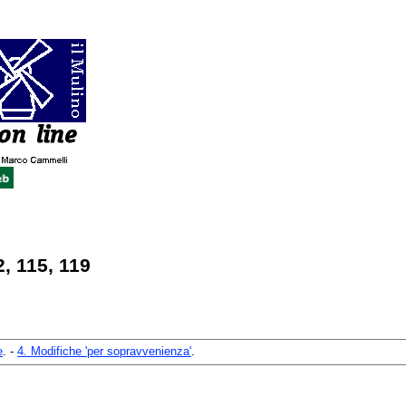
2, 115, 119
e
. -
4. Modifiche 'per sopravvenienza'
.