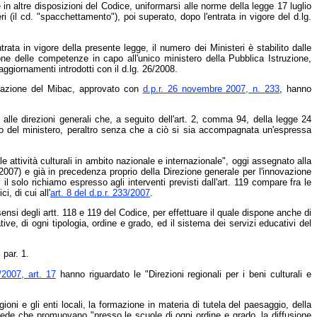
 in altre disposizioni del Codice, uniformarsi alle norme della legge 17 luglio
i (il cd. "spacchettamento"), poi superato, dopo l'entrata in vigore del d.lg.
rata in vigore della presente legge, il numero dei Ministeri è stabilito dalle
ione delle competenze in capo all'unico ministero della Pubblica Istruzione,
giornamenti introdotti con il d.lg. 26/2008.
izzazione del Mibac, approvato con
d.p.r. 26 novembre 2007, n. 233
, hanno
lle direzioni generali che, a seguito dell'art. 2, comma 94, della legge 24
ivo del ministero, peraltro senza che a ciò si sia accompagnata un'espressa
e attività culturali in ambito nazionale e internazionale", oggi assegnato alla
2007) e già in precedenza proprio della Direzione generale per l'innovazione
, il solo richiamo espresso agli interventi previsti dall'art. 119 compare fra le
i, di cui all'
art. 8 del d.p.r. 233/2007
.
ensi degli artt. 118 e 119 del Codice, per effettuare il quale dispone anche di
tive, di ogni tipologia, ordine e grado, ed il sistema dei servizi educativi del
 par. 1.
/2007, art. 17
hanno riguardato le "Direzioni regionali per i beni culturali e
ni e gli enti locali, la formazione in materia di tutela del paesaggio, della
revede che promuovano "presso le scuole di ogni ordine e grado, la diffusione