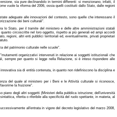
ersione, sia pure declinandolo in termini differenti: si menzionano, infatti, il
ome vuole la riforma del 2006, ossia quelli costituiti dallo Stato, dalle regioni
 state adeguate alle innovazioni del contesto, sono quelle che interessano il
orizzazione dei beni culturali".
o Stato, per il tramite del ministero e delle altre amministrazioni statali
in quanto circoscritte nel loro oggetto, rispetto ai più generali ed ampi accordi
regioni, altri enti pubblici territoriali ed, eventualmente, privati proprietari
atuto.
za del patrimonio culturale nelle scuole".
mutamenti organizzativi intervenuti in relazione ai soggetti istituzionali che
quali, sempre per quanto si legge nella Relazione, si è inteso rispondere alle
innovativa sia di entità contenuta, in quanto non ridefiniscono la disciplina e
enza del quale al ministero per i Beni e le Attività culturale si riconosce,
avorirne la fruizione".
piano degli altri soggetti (Ministeri della pubblica istruzione; dell'università
ntattica, riferita o riferibile alla specificità del ruolo spettante, in materia, al
uccessivamente all'entrata in vigore del decreto legislativo del marzo 2008,