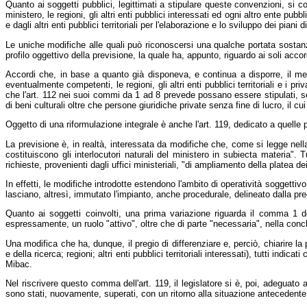
Quanto ai soggetti pubblici, legittimati a stipulare queste convenzioni, si con
ministero, le regioni, gli altri enti pubblici interessati ed ogni altro ente pu
e dagli altri enti pubblici territoriali per l'elaborazione e lo sviluppo dei piani
Le uniche modifiche alle quali può riconoscersi una qualche portata sostanzi
profilo oggettivo della previsione, la quale ha, appunto, riguardo ai soli accord
Accordi che, in base a quanto già disponeva, e continua a disporre, il med
eventualmente competenti, le regioni, gli altri enti pubblici territoriali e i p
che l'art. 112 nei suoi commi da 1 ad 8 prevede possano essere stipulati, sempr
di beni culturali oltre che persone giuridiche private senza fine di lucro, il cui
Oggetto di una riformulazione integrale è anche l'art. 119, dedicato a quelle 
La previsione è, in realtà, interessata da modifiche che, come si legge nella
costituiscono gli interlocutori naturali del ministero in subiecta materia". 
richieste, provenienti dagli uffici ministeriali, "di ampliamento della platea dei
In effetti, le modifiche introdotte estendono l'ambito di operatività soggetti
lasciano, altresì, immutato l'impianto, anche procedurale, delineato dalla pre
Quanto ai soggetti coinvolti, una prima variazione riguarda il comma 1 dell
espressamente, un ruolo "attivo", oltre che di parte "necessaria", nella concl
Una modifica che ha, dunque, il pregio di differenziare e, perciò, chiarire la 
e della ricerca; regioni; altri enti pubblici territoriali interessati), tutti indi
Mibac.
Nel riscrivere questo comma dell'art. 119, il legislatore si è, poi, adegua
sono stati, nuovamente, superati, con un ritorno alla situazione antecedente