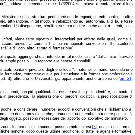
one", laddove il precedente d.p.r. 173/2004 si limitava a contemplare il loro
istero e delle strutture periferiche con le regioni, gli enti locali e le altre
rio, attivandone, in tal modo, e valorizzandone, l'autonomia, al di là, e forse
 confini. Un disegno che, peraltro, sembra cedere anche ad altri intenti, nella
 infatti, viene fatto oggetto di integrazioni per effetto delle quali, come si
i accordi previsti al comma 1, stipulare apposite convenzioni. Il precedente
tà" e di "ogni altro istituto di formazione".
 alla quale aggiunge che si intende, in tal modo, uscire "dall'ambito riservato
 ampie possibili, in rapporto alle risorse disponibili.
tatali, paritarie private e degli enti locali", materne, primarie, secondarie e
zie formative, comprese quelle per l'istruzione e la formazione professionale
t. d), oltre che le Università, già appartenenti, anche ai sensi dell'
art. 21,
 accordi, non più qualificati dall'essere rivolti agli "studenti" e, dal punto di
 in precedenza, "la elaborazione di percorsi didattici, la predisposizione di
no poche, a considerare i numerosi accordi e convenzioni che si richiamano a
grammatica di una previsione che, comunque, non sembra introdurre possibilità
e degli oggetti, possono necessitare dell'apporto collaborativo del ministero.
lle zone d'ombra che, comunque, possono rintracciarsi [
6
], qualora ci si arresti
astiche nonché, dopo queste ultime modifiche, di tutte le agenzie formative,