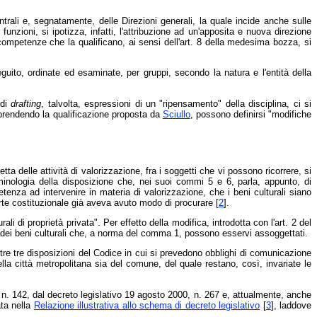
ntrali e, segnatamente, delle Direzioni generali, la quale incide anche sulle
unzioni, si ipotizza, infatti, l'attribuzione ad un'apposita e nuova direzione
 competenze che la qualificano, ai sensi dell'art. 8 della medesima bozza, si
guito, ordinate ed esaminate, per gruppi, secondo la natura e l'entità della
 di
drafting
, talvolta, espressioni di un "ripensamento" della disciplina, ci si
iprendendo la qualificazione proposta da
Sciullo
, possono definirsi "modifiche
etta delle attività di valorizzazione, fra i soggetti che vi possono ricorrere, si
inologia della disposizione che, nei suoi commi 5 e 6, parla, appunto, di
petenza ad intervenire in materia di valorizzazione, che i beni culturali siano
rte costituzionale già aveva avuto modo di procurare [
2
].
li di proprietà privata". Per effetto della modifica, introdotta con l'art. 2 del
io dei beni culturali che, a norma del comma 1, possono esservi assoggettati.
ltre tre disposizioni del Codice in cui si prevedono obblighi di comunicazione
lla città metropolitana sia del comune, del quale restano, così, invariate le
 n. 142, dal decreto legislativo 19 agosto 2000, n. 267 e, attualmente, anche
ata nella
Relazione illustrativa allo schema di decreto legislativo
[
3
], laddove