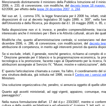
Menzionando distintamente il ministero della Pubblica Istruzione ed il ministe
2006, n. 233, di conversione, con modifiche, del
decreto legge 18 maggio 
62/2008, per effetto della
legge 24 dicembre 2007, n. 244
.
Nel suo art. 1, comma 376, la legge finanziaria per il 2008 ha, infatti, stab
disposizioni di cui al decreto legislativo 30 luglio 1999, n. 300", nella f
dell'Università e della Ricerca, poi disposto dal d.l. 16 maggio 2008, n. 85, 
Nella disposizione non vi è, invece, e peraltro comprensibilmente, tracci
interessato anche il ministero per i Beni e le Attività culturali, alcuni dei qual
Modifiche che, quanto all'amministrazione centrale, si sostanziano nel dem
dicembre 2006, n. 286, di conversione, con modificazioni, del
decreto leg
attribuzione di competenza, in merito agli interventi previsti da questa dispo
Se si esclude, infatti, il generale, nonché generico, richiamo al compito di c
" Direzione generale per il bilancio e la programmazione economica, la prom
tecnologica e la promozione, facente capo al Dipartimento per la ricerca, l'
attribuzioni assegnate al Servizio IV, "Musei, mostre e valorizzazione", della D
E' questa l'articolazione chiamata a curare, fra l'altro, il coordinamento del
una struttura dedicata, già istituita nel 1998, ossia il
Centro per i servizi ed
Ministero.
Una soluzione organizzativa che, peraltro, si annuncia oggetto di quelle ultime
Quanto agli assetti ministeriali, ad oggi vigenti, appaiono, comunque, ma
paesaggistici".
Nella nuova formulazione dell'art. 17 del d.p.r. 233/2007, mentre si conferm
cultura e della qualità architettonica ed urbanistica" (comma 3, lett.aa)), 