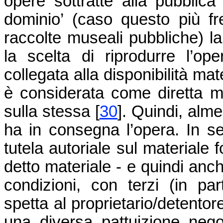
opere sottratte alla pubblica
dominio’ (caso questo più fr
raccolte museali pubbliche) la 
la scelta di riprodurre l’ope
collegata alla disponibilità ma
è considerata come diretta man
sulla stessa
[
30
]
. Quindi, alm
ha in consegna l’opera. In 
tutela autoriale sul materiale f
detto materiale - e quindi anch
condizioni, con terzi (in par
spetta al proprietario/detentor
una diversa pattuizione nego