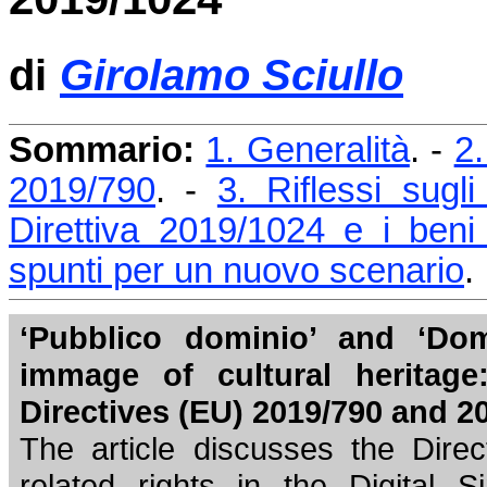
di
Girolamo Sciullo
Sommario:
1. Generalità
. -
2.
2019/790
. -
3. Riflessi sugl
Direttiva 2019/1024 e i beni c
spunti per un nuovo scenario
.
‘Pubblico dominio’ and ‘Dom
immage of cultural heritag
Directives (EU) 2019/790 and 2
The article discusses the Dire
related rights in the Digital 