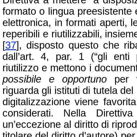
Direttiva a mettere “a disposi
formato o lingua preesistente
elettronica, in formati aperti,
reperibili e riutilizzabili, insiem
[
37
]
, disposto questo che rib
dall’art. 4, par. 1 (“gli ent
riutilizzo e mettono i documen
possibile e opportuno
per v
riguarda gli istituti di tutela d
digitalizzazione viene favorit
considerati. Nella Diretti
un’eccezione al diritto di ripr
titolare del diritto d’autore) per