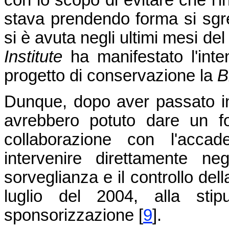
con lo scopo di evitare che l'i
stava prendendo forma si sg
si è avuta negli ultimi mesi de
Institute
ha manifestato l'inten
progetto di conservazione la
B
Dunque, dopo aver passato in
avrebbero potuto dare un fo
collaborazione con l'accad
intervenire direttamente neg
sorveglianza e il controllo del
luglio del 2004, alla stip
sponsorizzazione
[
9
]
.