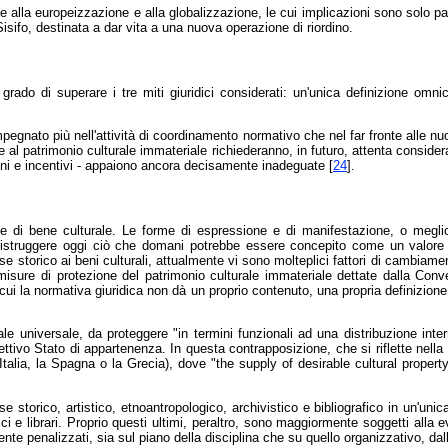
se alla europeizzazione e alla globalizzazione, le cui implicazioni sono solo pa
isifo, destinata a dar vita a una nuova operazione di riordino.
 grado di superare i tre miti giuridici considerati: un'unica definizione omn
egnato più nell'attività di coordinamento normativo che nel far fronte alle nuov
e" e al patrimonio culturale immateriale richiederanno, in futuro, attenta consider
zioni e incentivi - appaiono ancora decisamente inadeguate [
24
].
 e di bene culturale. Le forme di espressione e di manifestazione, o meglio
i distruggere oggi ciò che domani potrebbe essere concepito come un valore 
sse storico ai beni culturali, attualmente vi sono molteplici fattori di cambia
le misure di protezione del patrimonio culturale immateriale dettate dalla Con
ui la normativa giuridica non dà un proprio contenuto, una propria definizione 
ale universale, da proteggere "in termini funzionali ad una distribuzione inter
pettivo Stato di appartenenza. In questa contrapposizione, che si riflette nella
Italia, la Spagna o la Grecia), dove "the supply of desirable cultural propert
esse storico, artistico, etnoantropologico, archivistico e bibliografico in un'un
ici e librari. Proprio questi ultimi, peraltro, sono maggiormente soggetti alla
e penalizzati, sia sul piano della disciplina che su quello organizzativo, dall