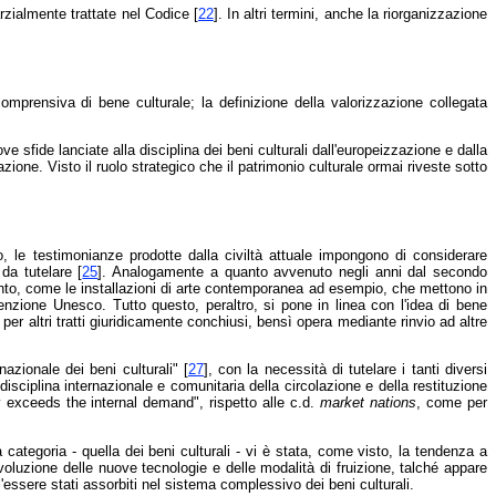
rzialmente trattate nel Codice [
22
]. In altri termini, anche la riorganizzazione
icomprensiva di bene culturale; la definizione della valorizzazione collegata
e sfide lanciate alla disciplina dei beni culturali dall'europeizzazione e dalla
azione. Visto il ruolo strategico che il patrimonio culturale ormai riveste sotto
, le testimonianze prodotte dalla civiltà attuale impongono di considerare
da tutelare [
25
]. Analogamente a quanto avvenuto negli anni dal secondo
mento, come le installazioni di arte contemporanea ad esempio, che mettono in
venzione Unesco. Tutto questo, peraltro, si pone in linea con l'idea di bene
per altri tratti giuridicamente conchiusi, bensì opera mediante rinvio ad altre
nazionale dei beni culturali" [
27
], con la necessità di tutelare i tanti diversi
 disciplina internazionale e comunitaria della circolazione e della restituzione
y exceeds the internal demand", rispetto alle c.d.
market nations
, come per
ica categoria - quella dei beni culturali - vi è stata, come visto, la tendenza a
 evoluzione delle nuove tecnologie e delle modalità di fruizione, talché appare
'essere stati assorbiti nel sistema complessivo dei beni culturali.