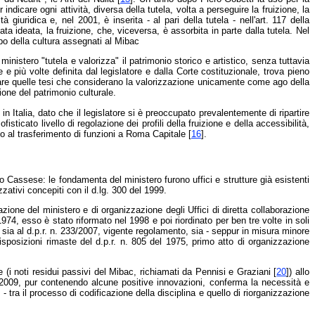
indicare ogni attività, diversa della tutela, volta a perseguire la fruizione, la
iuridica e, nel 2001, è inserita - al pari della tutela - nell'art. 117 della
ta ideata, la fruizione, che, viceversa, è assorbita in parte dalla tutela. Nel
ppo della cultura assegnati al Mibac
inistero "tutela e valorizza" il patrimonio storico e artistico, senza tuttavia
e più volte definita dal legislatore e dalla Corte costituzionale, trova pieno
timare quelle tesi che considerano la valorizzazione unicamente come ago della
ione del patrimonio culturale.
in Italia, dato che il legislatore si è preoccupato prevalentemente di ripartire
fisticato livello di regolazione dei profili della fruizione e della accessibilità,
o al trasferimento di funzioni a Roma Capitale [
16
].
ino Cassese: le fondamenta del ministero furono uffici e strutture già esistenti
zzativi concepiti con il d.lg. 300 del 1999.
zazione del ministero e di organizzazione degli Uffici di diretta collaborazione
l 1974, esso è stato riformato nel 1998 e poi riordinato per ben tre volte in soli
 sia al d.p.r. n. 233/2007, vigente regolamento, sia - seppur in misura minore
e disposizioni rimaste del d.p.r. n. 805 del 1975, primo atto di organizzazione
 (i noti residui passivi del Mibac, richiamati da Pennisi e Graziani [
20
]) allo
el 2009, pur contenendo alcune positive innovazioni, conferma la necessità e
 tra il processo di codificazione della disciplina e quello di riorganizzazione