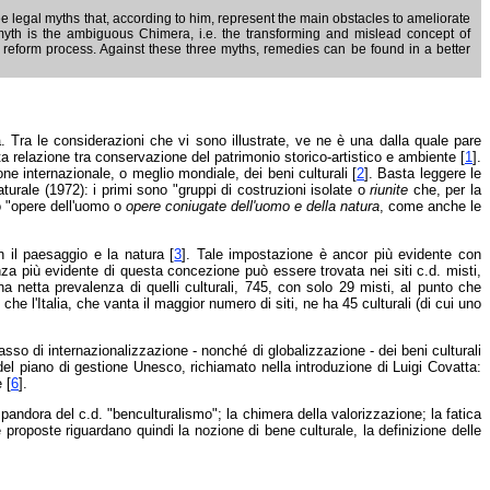
three legal myths that, according to him, represent the main obstacles to ameliorate
d myth is the ambiguous Chimera, i.e. the transforming and mislead concept of
g reform process. Against these three myths, remedies can be found in a better
à. Tra le considerazioni che vi sono illustrate, ve ne è una dalla quale pare
a relazione tra conservazione del patrimonio storico-artistico e ambiente [
1
].
e internazionale, o meglio mondiale, dei beni culturali [
2
]. Basta leggere le
aturale (1972): i primi sono "gruppi di costruzioni isolate o
riunite
che, per la
no "opere dell'uomo o
opere coniugate dell'uomo e della natura
, come anche le
 il paesaggio e la natura [
3
]. Tale impostazione è ancor più evidente con
nza più evidente di questa concezione può essere trovata nei siti c.d. misti,
a netta prevalenza di quelli culturali, 745, con solo 29 misti, al punto che
 che l'Italia, che vanta il maggior numero di siti, ne ha 45 culturali (di cui uno
asso di internazionalizzazione - nonché di globalizzazione - dei beni culturali
so del piano di gestione Unesco, richiamato nella introduzione di Luigi Covatta:
 [
6
].
a pandora del c.d. "benculturalismo"; la chimera della valorizzazione; la fatica
 Le proposte riguardano quindi la nozione di bene culturale, la definizione delle