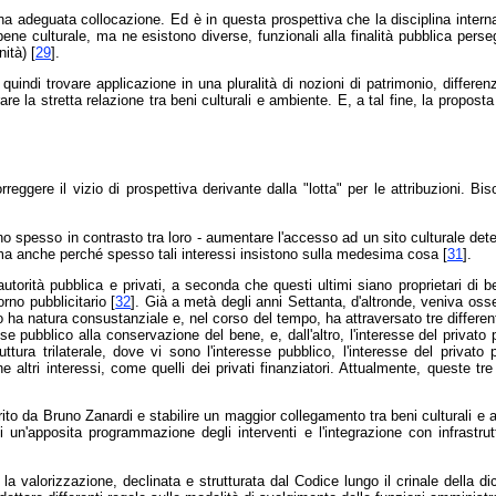
adeguata collocazione. Ed è in questa prospettiva che la disciplina internazi
bene culturale, ma ne esistono diverse, funzionali alla finalità pubblica persegu
ità) [
29
].
indi trovare applicazione in una pluralità di nozioni di patrimonio, differenz
are la stretta relazione tra beni culturali e ambiente. E, a tal fine, la propo
rreggere il vizio di prospettiva derivante dalla "lotta" per le attribuzioni. B
no spesso in contrasto tra loro - aumentare l'accesso ad un sito culturale deter
ma anche perché spesso tali interessi insistono sulla medesima cosa [
31
].
a autorità pubblica e privati, a seconda che questi ultimi siano proprietari di 
rno pubblicitario [
32
]. Già a metà degli anni Settanta, d'altronde, veniva oss
ato ha natura consustanziale e, nel corso del tempo, ha attraversato tre different
se pubblico alla conservazione del bene, e, dall'altro, l'interesse del privato 
tura trilaterale, dove vi sono l'interesse pubblico, l'interesse del privato pr
ltri interessi, come quelli dei privati finanziatori. Attualmente, queste tre 
rito da Bruno Zanardi e stabilire un maggior collegamento tra beni culturali e 
 un'apposita programmazione degli interventi e l'integrazione con infrastruttur
la valorizzazione, declinata e strutturata dal Codice lungo il crinale della di