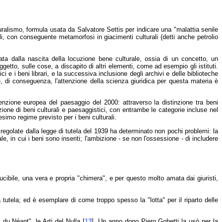
turalismo, formula usata da Salvatore Settis per indicare una "malattia senile
rali, con conseguente metamorfosi in giacimenti culturali (detti anche petrolio
ta dalla nascita della locuzione bene culturale, ossia di un concetto, un
tto, sulle cose, a discapito di altri elementi, come ad esempio gli istituti.
ci e i beni librari, e la successiva inclusione degli archivi e delle biblioteche
, e, di conseguenza, l'attenzione della scienza giuridica per questa materia è
enzione europea del paesaggio del 2000: attraverso la distinzione tra beni
 nozione di beni culturali e paesaggistici, con entrambe le categorie incluse nel
simo regime previsto per i beni culturali.
regolate dalla legge di tutela del 1939 ha determinato non pochi problemi: la
, in cui i beni sono inseriti; l'ambizione - se non l'ossessione - di includere
ucibile, una vera e propria "chimera", e per questo molto amata dai giuristi,
 tutela; ed è esemplare di come troppo spesso la "lotta" per il riparto delle
du Néant", le Arti del Nulla [
13
]. Un anno dopo Piero Gobetti la usò per la