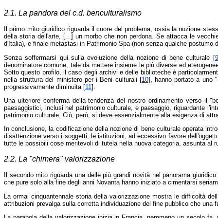
2.1. La pandora del c.d. benculturalismo
Il primo mito giuridico riguarda il cuore del problema, ossia la nozione stes
della storia dell'arte, [...] un morbo che non perdona. Se attacca le vecchie 
d'Italia), e finale metastasi in Patrimonio Spa (non senza qualche postumo di p
Senza soffermarsi qui sulla evoluzione della nozione di bene culturale [
denominatore comune, tale da mettere insieme le più diverse ed eterogenee ca
Sotto questo profilo, il caso degli archivi e delle biblioteche è particolarment
nella struttura del ministero per i Beni culturali [
10
], hanno portato a uno "s
progressivamente diminuita [
11
].
Una ulteriore conferma della tendenza del nostro ordinamento verso il "be
paesaggistici, inclusi nel patrimonio culturale, e paesaggio, riguardante l'inte
patrimonio culturale. Ciò, però, si deve essenzialmente alla esigenza di attra
In conclusione, la codificazione della nozione di bene culturale operata int
disattenzione verso i soggetti, le istituzioni, ad eccessivo favore dell'ogget
tutte le possibili cose meritevoli di tutela nella nuova categoria, assunta al 
2.2. La "chimera" valorizzazione
Il secondo mito riguarda una delle più grandi novità nel panorama giuridico 
che pure solo alla fine degli anni Novanta hanno iniziato a cimentarsi seria
La ormai cinquantennale storia della valorizzazione mostra le difficoltà del
attribuzioni prevalga sulla corretta individuazione del fine pubblico che una
La parabola della valorizzazione inizia in Francia, nemmeno un secolo fa, ne