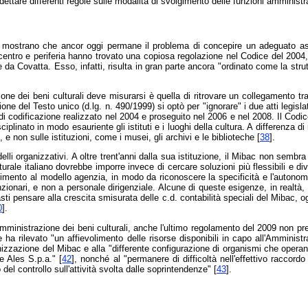
ttare differenti regole sulle modalità di svolgimento delle funzioni amministrat
e mostrano che ancor oggi permane il problema di concepire un adeguato asset
ra centro e periferia hanno trovato una copiosa regolazione nel Codice del 2004, 
he da Covatta. Esso, infatti, risulta in gran parte ancora "ordinato come la str
ione dei beni culturali deve misurarsi è quella di ritrovare un collegamento tra
one del Testo unico (d.lg. n. 490/1999) si optò per "ignorare" i due atti legisl
i codificazione realizzato nel 2004 e proseguito nel 2006 e nel 2008. Il Codice, 
iplinato in modo esauriente gli istituti e i luoghi della cultura. A differenza d
 e non sulle istituzioni, come i musei, gli archivi e le biblioteche [
38
].
elli organizzativi. A oltre trent'anni dalla sua istituzione, il Mibac non se
turale italiano dovrebbe imporre invece di cercare soluzioni più flessibili e d
rimento al modello agenzia, in modo da riconoscere la specificità e l'autonomia d
nzionari, e non a personale dirigenziale. Alcune di queste esigenze, in realtà
 basti pensare alla crescita smisurata delle c.d. contabilità speciali del Mibac, 
0
].
 amministrazione dei beni culturali, anche l'ultimo regolamento del 2009 non pre
e ha rilevato "un affievolimento delle risorse disponibili in capo all'Amministr
zzazione del Mibac e alla "differente configurazione di organismi che operano ne
e Ales S.p.a." [
42
], nonché al "permanere di difficoltà nell'effettivo raccord
o del controllo sull'attività svolta dalle soprintendenze" [
43
].