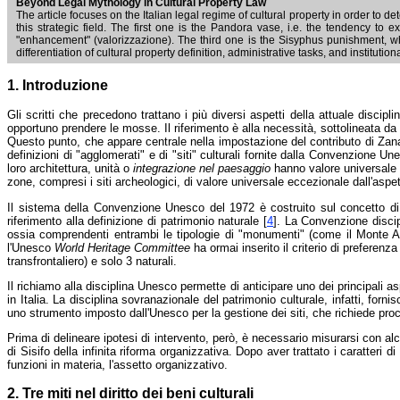
Beyond Legal Mythology in Cultural Property Law
The article focuses on the Italian legal regime of cultural property in order to de
this strategic field. The first one is the Pandora vase, i.e. the tendency t
"enhancement" (valorizzazione). The third one is the Sisyphus punishment, whi
differentiation of cultural property definition, administrative tasks, and institutio
1. Introduzione
Gli scritti che precedono trattano i più diversi aspetti della attuale disci
opportuno prendere le mosse. Il riferimento è alla necessità, sottolineata da
Questo punto, che appare centrale nella impostazione del contributo di Zanar
definizioni di "agglomerati" e di "siti" culturali fornite dalla Convenzione U
loro architettura, unità o
integrazione nel paesaggio
hanno valore universale e
zone, compresi i siti archeologici, di valore universale eccezionale dall'aspet
Il sistema della Convenzione Unesco del 1972 è costruito sul concetto di 
riferimento alla definizione di patrimonio naturale [
4
]. La Convenzione discip
ossia comprendenti entrambi le tipologie di "monumenti" (come il Monte Atho
l'Unesco
World Heritage Committee
ha ormai inserito il criterio di preferenza
transfrontaliero) e solo 3 naturali.
Il richiamo alla disciplina Unesco permette di anticipare uno dei principali a
in Italia. La disciplina sovranazionale del patrimonio culturale, infatti, forn
uno strumento imposto dall'Unesco per la gestione dei siti, che richiede pro
Prima di delineare ipotesi di intervento, però, è necessario misurarsi con alc
di Sisifo della infinita riforma organizzativa. Dopo aver trattato i caratteri d
funzioni in materia, l'assetto organizzativo.
2. Tre miti nel diritto dei beni culturali