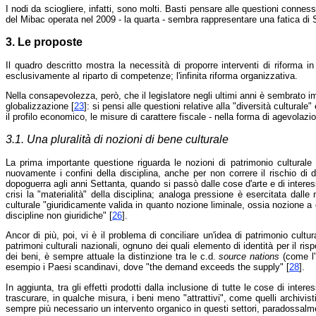
I nodi da sciogliere, infatti, sono molti. Basti pensare alle questioni connes
del Mibac operata nel 2009 - la quarta - sembra rappresentare una fatica di S
3. Le proposte
Il quadro descritto mostra la necessità di proporre interventi di riforma in
esclusivamente al riparto di competenze; l'infinita riforma organizzativa.
Nella consapevolezza, però, che il legislatore negli ultimi anni è sembrato imp
globalizzazione [
23
]: si pensi alle questioni relative alla "diversità cultural
il profilo economico, le misure di carattere fiscale - nella forma di agevola
3.1. Una pluralità di nozioni di bene culturale
La prima importante questione riguarda le nozioni di patrimonio culturale
nuovamente i confini della disciplina, anche per non correre il rischio d
dopoguerra agli anni Settanta, quando si passò dalle cose d'arte e di intere
crisi la "materialità" della disciplina; analoga pressione è esercitata dal
culturale "giuridicamente valida in quanto nozione liminale, ossia nozione a c
discipline non giuridiche" [
26
].
Ancor di più, poi, vi è il problema di conciliare un'idea di patrimonio cultur
patrimoni culturali nazionali, ognuno dei quali elemento di identità per il ris
dei beni, è sempre attuale la distinzione tra le c.d.
source nations
(come l'
esempio i Paesi scandinavi, dove "the demand exceeds the supply" [
28
].
In aggiunta, tra gli effetti prodotti dalla inclusione di tutte le cose di inter
trascurare, in qualche misura, i beni meno "attrattivi", come quelli archivist
sempre più necessario un intervento organico in questi settori, paradossalment