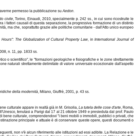
per averne permesso la pubblicazione su
Aedon
.
o civile
, Torino, Einaudi, 2010, specialmente p. 242 ss., in cui sono ricostruite le
a i fattori causali di questa separazione, la progressiva formazione di un distinto
nità, ma che, soprattutto grazie alle politiche comunitarie - dall'Atto unico europeo
an Hours": The Globalization of Cultural Property Law
, in
International Journal of
2008, n. 11, pp. 1833 ss.
ico o scientifico", le "formazioni geologiche e fisiografiche e le zone strettamente
e zone naturali strettamente delimitate di valore universale eccezionale dall'aspetto
uridiche della modernità
, Milano, Giuffrè, 2001, p. 43 ss.
bene culturale appare in realtà già in M. Grisolia,
La tutela delle cose d'arte
, Roma,
ell'Unesco, tenutasi a Parigi dal 17 al 21 ottobre 1949 e presieduta dal prof. Paulo
 di bene culturale, comprendendovi "i beni mobili o immobili, pubblici o privati, che
i destinazione principale e attuale è di conservare queste opere, questi documenti o
seguenti, non v'è alcun riferimento alle istituzioni ad essi adibite. La Relazione e le