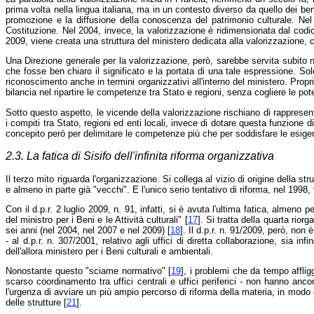
prima volta nella lingua italiana, ma in un contesto diverso da quello dei beni
promozione e la diffusione della conoscenza del patrimonio culturale. Nel 19
Costituzione. Nel 2004, invece, la valorizzazione è ridimensionata dal codice 
2009, viene creata una struttura del ministero dedicata alla valorizzazione, c
Una Direzione generale per la valorizzazione, però, sarebbe servita subito nel
che fosse ben chiaro il significato e la portata di una tale espressione. Sol
riconoscimento anche in termini organizzativi all'interno del ministero. Prop
bilancia nel ripartire le competenze tra Stato e regioni, senza cogliere le po
Sotto questo aspetto, le vicende della valorizzazione rischiano di rappresentar
i compiti tra Stato, regioni ed enti locali, invece di dotare questa funzione di
concepito però per delimitare le competenze più che per soddisfare le esigen
2.3. La fatica di Sisifo dell'infinita riforma organizzativa
Il terzo mito riguarda l'organizzazione. Si collega al vizio di origine della s
e almeno in parte già "vecchi". E l'unico serio tentativo di riforma, nel 1998, v
Con il d.p.r. 2 luglio 2009, n. 91, infatti, si è avuta l'ultima fatica, almeno
del ministro per i Beni e le Attività culturali" [
17
]. Si tratta della quarta rior
sei anni (nel 2004, nel 2007 e nel 2009) [
18
]. Il d.p.r. n. 91/2009, però, no
- al d.p.r. n. 307/2001, relativo agli uffici di diretta collaborazione, sia i
dell'allora ministero per i Beni culturali e ambientali.
Nonostante questo "sciame normativo" [
19
], i problemi che da tempo afflig
scarso coordinamento tra uffici centrali e uffici periferici - non hanno an
l'urgenza di avviare un più ampio percorso di riforma della materia, in modo d
delle strutture [
21
].