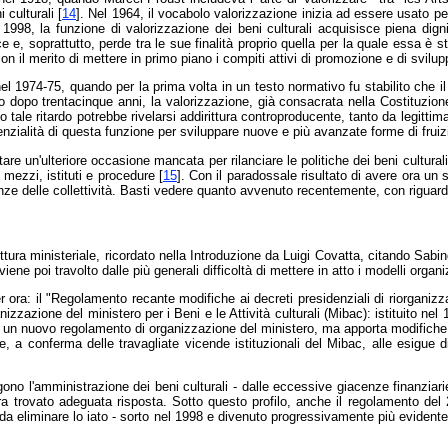
 culturali [
14
]. Nel 1964, il vocabolo valorizzazione inizia ad essere usato per 
98, la funzione di valorizzazione dei beni culturali acquisisce piena dignità g
e, soprattutto, perde tra le sue finalità proprio quella per la quale essa è sta
on il merito di mettere in primo piano i compiti attivi di promozione e di svilu
 1974-75, quando per la prima volta in un testo normativo fu stabilito che il m
o dopo trentacinque anni, la valorizzazione, già consacrata nella Costituzione 
rio tale ritardo potrebbe rivelarsi addirittura controproducente, tanto da legit
tenzialità di questa funzione per sviluppare nuove e più avanzate forme di fruiz
e un'ulteriore occasione mancata per rilanciare le politiche dei beni culturali 
 mezzi, istituti e procedure [
15
]. Con il paradossale risultato di avere ora un so
ze delle collettività. Basti vedere quanto avvenuto recentemente, con riguard
truttura ministeriale, ricordato nella Introduzione da Luigi Covatta, citando Sab
iene poi travolto dalle più generali difficoltà di mettere in atto i modelli organi
 per ora: il "Regolamento recante modifiche ai decreti presidenziali di riorganiz
ganizzazione del ministero per i Beni e le Attività culturali (Mibac): istituito ne
n è un nuovo regolamento di organizzazione del ministero, ma apporta modifiche
nfine, a conferma delle travagliate vicende istituzionali del Mibac, alle esigu
gono l'amministrazione dei beni culturali - dalle eccessive giacenze finanziarie
cora trovato adeguata risposta. Sotto questo profilo, anche il regolamento d
a eliminare lo iato - sorto nel 1998 e divenuto progressivamente più evidente -