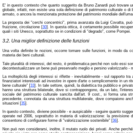
E' in questo contesto che quanto suggerito da Bruno Zanardi può trovare una 
globale, infatti, non esiste una sola definizione di patrimonio culturale o di 
armato, o ancora la menzionata protezione del patrimonio mondiale dell'uman
La proposta dei "cerchi concentrici", prima avanzata da Luigi Covatta, può qu
fruizione, circolazione [
30
]. In questa ottica, è certamente possibile recuper
quali i siti Unesco, soprattutto se in condizioni di "degrado", come Pompei.
3.2. Una miglior definizione delle funzioni
Una volta definite le nozioni, occorre tornare sulle funzioni, in modo da co
materia dei beni culturali.
Tale pluralità di interessi, del resto, è problematica perché non solo essi so
decontestualizzare un bene può preservarlo meglio e persino valorizzarlo - 
La molteplicità degli interessi si riflette - inevitabilmente - sul rapporto tr
finanziatori interessati ad investire in opere d'arte o semplicemente in un rito
bene culturale" [
33
]. In tale settore, quindi, la dialettica tra pubblico e priv
hanno una struttura bilaterale, dove si contrappongono, da un lato, l'interes
sociale del patrimonio culturale sancita dall'art. 9 cost., si forma una strut
precedente, connotata da una struttura multilaterale, dove compaiono anche a
situazioni [
35
].
In questo contesto, diviene possibile - e auspicabile - seguire quanto sugge
operate nel 2006, soprattutto in materia di valorizzazione: la previsione di
consentono di configurare forme di "valorizzazione sostenibile" [
36
].
Non può non considerarsi, inoltre, il mutato ruolo dei privati. Anche perché 