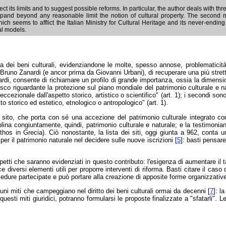
tect its limits and to suggest possible reforms. In particular, the author deals with 
o expand beyond any reasonable limit the notion of cultural property. The secon
ch seems to afflict the Italian Ministry for Cultural Heritage and its never-endin
nal models.
plina dei beni culturali, evidenziandone le molte, spesso annose, problematicit
 Bruno Zanardi (e ancor prima da Giovanni Urbani), di recuperare una più strett
di, consente di richiamare un profilo di grande importanza, ossia la dimension
nesco riguardante la protezione sul piano mondiale del patrimonio culturale e n
ccezionale dall'aspetto storico, artistico o scientifico" (art. 1); i secondi so
to storico ed estetico, etnologico o antropologico" (art. 1).
sito, che porta con sé una accezione del patrimonio culturale integrato con
lina congiuntamente, quindi, patrimonio culturale e naturale; e la testimonia
s in Grecia). Ciò nonostante, la lista dei siti, oggi giunta a 962, conta un
 per il patrimonio naturale nel decidere sulle nuove iscrizioni [
5
]: basti pensare
spetti che saranno evidenziati in questo contributo: l'esigenza di aumentare il t
isce diversi elementi utili per proporre interventi di riforma. Basti citare il ca
cedure partecipate e può portare alla creazione di apposite forme organizzative
uni miti che campeggiano nel diritto dei beni culturali ormai da decenni [
7
]: l
i questi miti giuridici, potranno formularsi le proposte finalizzate a "sfatarli".