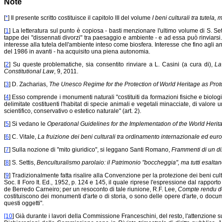
Note
[
*
] Il presente scritto costituisce il capitolo III del volume
I beni culturali tra tutela, 
[
1
] La letteratura sul punto è copiosa - basti menzionare l'ultimo volume di S. Set
tappe dei "dissennati divorzi" tra paesaggio e ambiente - e ad essa può rinviarsi.
interesse alla tutela dell'ambiente inteso come biosfera. Interesse che fino agli an
del 1986 in avanti - ha acquisito una piena autonomia.
[
2
] Su queste problematiche, sia consentito rinviare a L. Casini (a cura di),
La 
Constitutional Law
, 9, 2011.
[
3
] D. Zacharias,
The Unesco Regime for the Protection of World Heritage as Proto
[
4
] Esso comprende i monumenti naturali "costituiti da formazioni fisiche e biologi
delimitate costituenti l'habitat di specie animali e vegetali minacciate, di valore 
scientifico, conservativo o estetico naturale" (art. 2).
[
5
] Si vedano le
Operational Guidelines for the Implementation of the World Heri
[
6
] C. Vitale,
La fruizione dei beni culturali tra ordinamento internazionale ed eur
[
7
] Sulla nozione di "mito giuridico", si leggano Santi Romano,
Frammenti di un di
[
8
] S. Settis,
Benculturalismo parolaio: il Patrimonio "boccheggia", ma tutti esaltan
[
9
] Tradizionalmente fatta risalire alla Convenzione per la protezione dei beni cultu
Soc. Il Foro It. Ed., 1952, p. 124 e 145, il quale riprese l'espressione dal rappor
de Berredo Carneiro; per un resoconto di tale riunione, R.F. Lee,
Compte rendu de
costituiscono dei monumenti d'arte o di storia, o sono delle opere d'arte, o docume
questi oggetti".
[10
] Già durante i lavori della Commissione Franceschini, del resto, l'attenzione sui