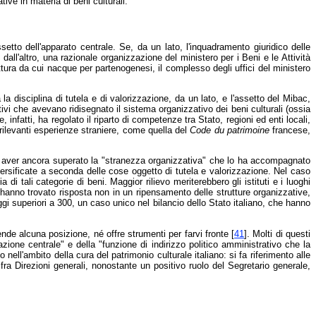
ive in materia di beni culturali.
to dell'apparato centrale. Se, da un lato, l'inquadramento giuridico delle
dall'altro, una razionale organizzazione del ministero per i Beni e le Attività
uttura da cui nacque per partenogenesi, il complesso degli uffici del ministero
 la disciplina di tutela e di valorizzazione, da un lato, e l'assetto del Mibac,
ativi che avevano ridisegnato il sistema organizzativo dei beni culturali (ossia
infatti, ha regolato il riparto di competenze tra Stato, regioni ed enti locali,
i rilevanti esperienze straniere, come quella del
Code du patrimoine
francese,
mbra aver ancora superato la "stranezza organizzativa" che lo ha accompagnato
iversificate a seconda delle cose oggetto di tutela e valorizzazione. Nel caso
i tali categorie di beni. Maggior rilievo meriterebbero gli istituti e i luoghi
, hanno trovato risposta non in un ripensamento delle strutture organizzative,
oggi superiori a 300, un caso unico nel bilancio dello Stato italiano, che hanno
nde alcuna posizione, né offre strumenti per farvi fronte [
41
]. Molti di questi
azione centrale" e della "funzione di indirizzo politico amministrativo che la
ll'ambito della cura del patrimonio culturale italiano: si fa riferimento alle
o fra Direzioni generali, nonostante un positivo ruolo del Segretario generale,