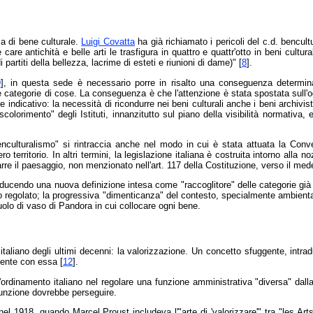
sa di bene culturale.
Luigi Covatta
ha già richiamato i pericoli del c.d. bencul
care antichità e belle arti le trasfigura in quattro e quattr'otto in beni cultu
artiti della bellezza, lacrime di esteti e riunioni di dame)" [
8
].
9
], in questa sede è necessario porre in risalto una conseguenza determina
tegorie di cose. La conseguenza è che l'attenzione è stata spostata sull'ogge
e indicativo: la necessità di ricondurre nei beni culturali anche i beni archivisti
colorimento" degli Istituti, innanzitutto sul piano della visibilità normativa
nculturalismo" si rintraccia anche nel modo in cui è stata attuata la Conv
ro territorio. In altri termini, la legislazione italiana è costruita intorno alla
rre il paesaggio, non menzionato nell'art. 117 della Costituzione, verso il mede
roducendo una nuova definizione intesa come "raccoglitore" delle categorie già 
to regolato; la progressiva "dimenticanza" del contesto, specialmente ambientale
ruolo di vaso di Pandora in cui collocare ogni bene.
italiano degli ultimi decenni: la valorizzazione. Un concetto sfuggente, intrad
mente con essa [
12
].
l'ordinamento italiano nel regolare una funzione amministrativa "diversa" dalla
 funzione dovrebbe perseguire.
l 1918, quando Marcel Proust includeva l'"arte di 'valorizzare'" tra "les Arts 