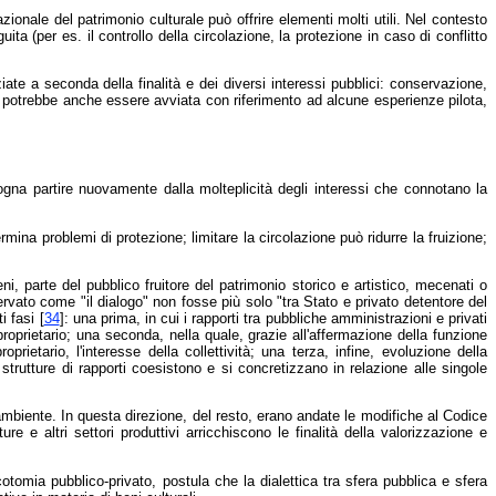
onale del patrimonio culturale può offrire elementi molti utili. Nel contesto
ita (per es. il controllo della circolazione, la protezione in caso di conflitto
iate a seconda della finalità e dei diversi interessi pubblici: conservazione,
sta potrebbe anche essere avviata con riferimento ad alcune esperienze pilota,
isogna partire nuovamente dalla molteplicità degli interessi che connotano la
mina problemi di protezione; limitare la circolazione può ridurre la fruizione;
beni, parte del pubblico fruitore del patrimonio storico e artistico, mecenati o
ervato come "il dialogo" non fosse più solo "tra Stato e privato detentore del
i fasi [
34
]: una prima, in cui i rapporti tra pubbliche amministrazioni e privati
proprietario; una seconda, nella quale, grazie all'affermazione della funzione
oprietario, l'interesse della collettività; una terza, infine, evoluzione della
strutture di rapporti coesistono e si concretizzano in relazione alle singole
ambiente. In questa direzione, del resto, erano andate le modifiche al Codice
e e altri settori produttivi arricchiscono le finalità della valorizzazione e
cotomia pubblico-privato, postula che la dialettica tra sfera pubblica e sfera