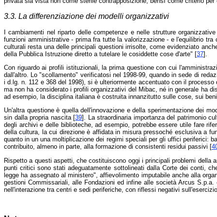
privata sia vista non come sterile contrapposizione, bensì come criterio per de
3.3. La differenziazione dei modelli organizzativi
I cambiamenti nel riparto delle competenze e nelle strutture organizzativ
funzioni amministrative - prima fra tutte la valorizzazione - e l'equilibrio t
culturali resta una delle principali questioni irrisolte, come evidenziato anc
della Pubblica Istruzione diretto a tutelare le cosiddette cose d'arte" [
37
].
Con riguardo ai profili istituzionali, la prima questione con cui l'amministraz
dall'altro. Lo "scollamento" verificatosi nel 1998-99, quando in sede di redazi
i d.lg. n. 112 e 368 del 1998), si è ulteriormente accentuato con il processo d
ma non ha considerato i profili organizzativi del Mibac, né in generale ha disc
ad esempio, la disciplina italiana è costruita innanzitutto sulle cose, sui beni,
Un'altra questione è quella dell'innovazione e della sperimentazione dei mod
sin dalla propria nascita [
39
]. La straordinaria importanza del patrimonio cul
degli archivi e delle biblioteche, ad esempio, potrebbe essere utile fare rife
della cultura, la cui direzione è affidata in misura pressoché esclusiva a fu
quanto in un una moltiplicazione dei regimi speciali per gli uffici periferici:
contribuito, almeno in parte, alla formazione di consistenti residui passivi [
4
Rispetto a questi aspetti, che costituiscono oggi i principali problemi della
punti critici sono stati adeguatamente sottolineati dalla Corte dei conti, ch
legge ha assegnato al ministero", affievolimento imputabile anche alla organi
gestioni Commissariali, alle Fondazioni ed infine alle società Arcus S.p.a. 
nell'interazione tra centri e sedi periferiche, con riflessi negativi sull'esercizi