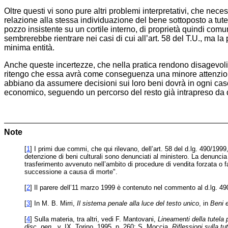
Oltre questi vi sono pure altri problemi interpretativi, che nece
relazione alla stessa individuazione del bene sottoposto a tutel
pozzo insistente su un cortile interno, di proprietà quindi co
sembrerebbe rientrare nei casi di cui all’art. 58 del T.U., ma la
minima entità.
Anche queste incertezze, che nella pratica rendono disagevoli 
ritengo che essa avrà come conseguenza una minore attenzione d
abbiano da assumere decisioni sui loro beni dovrà in ogni caso 
economico, seguendo un percorso del resto già intrapreso da div
Note
[
1
] I primi due commi, che qui rilevano, dell’art. 58 del d.lg. 490/1999, 
detenzione di beni culturali sono denunciati al ministero. La denuncia è
trasferimento avvenuto nell’ambito di procedure di vendita forzata o fa
successione a causa di morte".
[
2
] Il parere dell’11 marzo 1999 è contenuto nel commento al d.lg. 4
[
3
] In M. B. Mirri,
Il sistema penale alla luce del testo unico
, in
Beni e
[
4
] Sulla materia, tra altri, vedi F. Mantovani,
Lineamenti della tutela 
disc. pen
., v. IX, Torino, 1995, p. 260; S. Moccia,
Riflessioni sulla tu