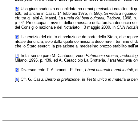
[
5
] Una giurisprudenza consolidata ha ormai precisato i caratteri di ques
628, ed anche in Cass. 14 febbraio 1975, n. 590). Si veda a riguard
cfr. tra gli altri A. Mansi,
La tutela dei beni culturali
, Padova, 1998, p.
p. 92. Preoccupanti risvolti della omessa e della tardiva denuncia so
del Consiglio nazionale del Notariato il 3 maggio 2000, in
CNN Notizi
[
6
] L’esercizio del diritto di prelazione da parte dello Stato, che rappr
rituale denuncia, solo dalla quale comincia a decorrere il termine di d
che lo Stato eserciti la prelazione al medesimo prezzo stabilito nell
[
7
] In tal senso pare M. Cantucci, voce
Patrimonio storico, archeologi
Milano, 1995, p. 439, ed A. Caracciolo La Grotteria,
I trasferimenti on
[
8
] Diversamente T. Alibrandi - P. Ferri,
I beni culturali e ambientali
, c
[
9
] Cfr. G. Casu,
Diritto di prelazione
, in
Testo unico in materia di beni