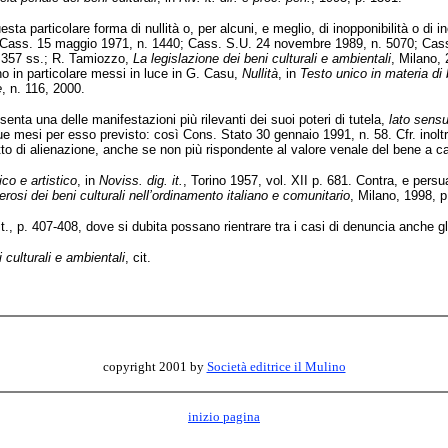
ta particolare forma di nullità o, per alcuni, e meglio, di inopponibilità o di in
o Cass. 15 maggio 1971, n. 1440; Cass. S.U. 24 novembre 1989, n. 5070; Cass.
 357 ss.; R. Tamiozzo,
La legislazione dei beni culturali e ambientali
, Milano, 
no in particolare messi in luce in G. Casu,
Nullità
, in
Testo unico in materia di 
e
, n. 116, 2000.
esenta una delle manifestazioni più rilevanti dei suoi poteri di tutela,
lato sens
ue mesi per esso previsto: così Cons. Stato 30 gennaio 1991, n. 58. Cfr. inoltr
’atto di alienazione, anche se non più rispondente al valore venale del bene a
co e artistico
, in
Noviss. dig. it.
, Torino 1957, vol. XII p. 681. Contra, e persu
erosi dei beni culturali nell’ordinamento italiano e comunitario
, Milano, 1998, p
it., p. 407-408, dove si dubita possano rientrare tra i casi di denuncia anche gli 
 culturali e ambientali
, cit.
copyright 2001 by
Società editrice il Mulino
inizio pagina