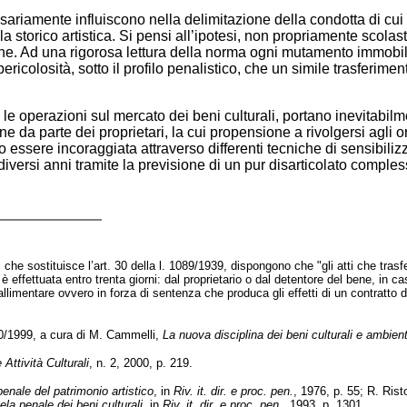
ssariamente influiscono nella delimitazione della condotta di cui 
a storico artistica. Si pensi all’ipotesi, non propriamente scola
mune. Ad una rigorosa lettura della norma ogni mutamento immobil
 pericolosità, sotto il profilo penalistico, che un simile trasferi
le operazioni sul mercato dei beni culturali, portano inevitabil
a parte dei proprietari, la cui propensione a rivolgersi agli or
essere incoraggiata attraverso differenti tecniche di sensibilizz
ersi anni tramite la previsione di un pur disarticolato compless
che sostituisce l’art. 30 della l. 1089/1939, dispongono che "gli atti che trasferi
 effettuata entro trenta giorni: dal proprietario o dal detentore del bene, in cas
llimentare ovvero in forza di sentenza che produca gli effetti di un contratto d
90/1999, a cura di M. Cammelli,
La nuova disciplina dei beni culturali e ambient
 Attività Culturali
, n. 2, 2000, p. 219.
penale del patrimonio artistico
, in
Riv. it. dir. e proc. pen.
, 1976, p. 55; R. Rist
tela penale dei beni culturali
, in
Riv. it. dir. e proc. pen.
, 1993, p. 1301.