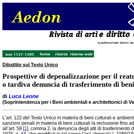
Dibattito sul Testo Unico
Prospettive di depenalizzazione per il reat
o tardiva denuncia di trasferimento di beni
di
Luca Leone
(Soprintendenza per i Beni ambientali e architettonici di V
L’art. 122 del Testo Unico in materia di beni culturali e ambient
sanzioni penali in materia di beni culturali la reclusione fino
all’art. 58 [
1
], comma 2, la denuncia degli atti di trasferimento 
1975, n. 44, che modificò in tal senso l’ora abrogata l. 1089/