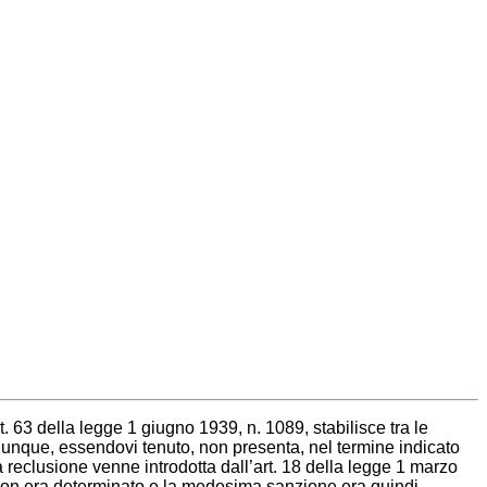
t. 63 della legge 1 giugno 1939, n. 1089, stabilisce tra le
chiunque, essendovi tenuto, non presenta, nel termine indicato
la reclusione venne introdotta dall’art. 18 della legge 1 marzo
a non era determinato e la medesima sanzione era quindi