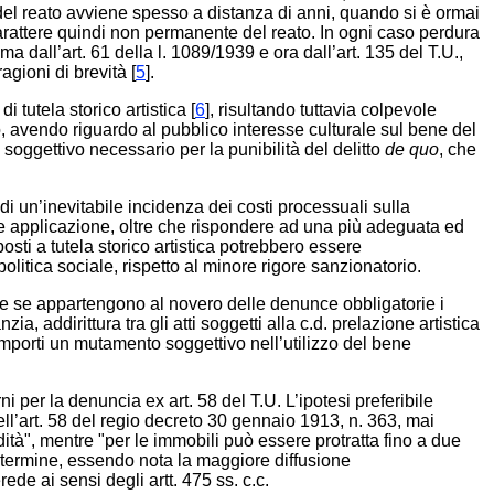
e del reato avviene spesso a distanza di anni, quando si è ormai
arattere quindi non permanente del reato. In ogni caso perdura
a dall’art. 61 della l. 1089/1939 e ora dall’art. 135 del T.U.,
agioni di brevità [
5
].
tutela storico artistica [
6
], risultando tuttavia colpevole
, avendo riguardo al pubblico interesse culturale sul bene del
soggettivo necessario per la punibilità del delitto
de quo
, che
di un’inevitabile incidenza dei costi processuali sulla
ale applicazione, oltre che rispondere ad una più adeguata ed
posti a tutela storico artistica potrebbero essere
litica sociale, rispetto al minore rigore sanzionatorio.
de se appartengono al novero delle denunce obbligatorie i
ia, addirittura tra gli atti soggetti alla c.d. prelazione artistica
comporti un mutamento soggettivo nell’utilizzo del bene
i per la denuncia ex art. 58 del T.U. L’ipotesi preferibile
ll’art. 58 del regio decreto 30 gennaio 1913, n. 363, mai
tà", mentre "per le immobili può essere protratta fino a due
 termine, essendo nota la maggiore diffusione
ede ai sensi degli artt. 475 ss. c.c.