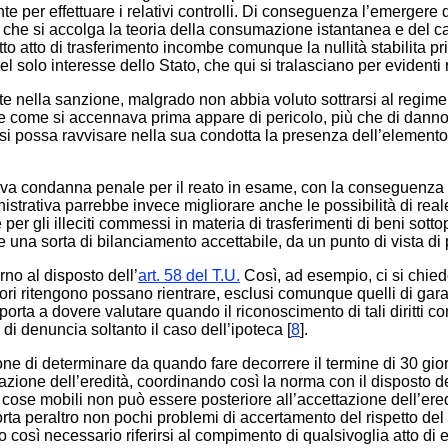
nte per effettuare i relativi controlli. Di conseguenza l’emerger
 che si accolga la teoria della consumazione istantanea e del c
o atto di trasferimento incombe comunque la nullità stabilita prim
 nel solo interesse dello Stato, che qui si tralasciano per evidenti r
nella sanzione, malgrado non abbia voluto sottrarsi al regime di 
che come si accennava prima appare di pericolo, più che di danno
si possa ravvisare nella sua condotta la presenza dell’elemento 
ettiva condanna penale per il reato in esame, con la conseguenza 
nistrativa parrebbe invece migliorare anche le possibilità di re
per gli illeciti commessi in materia di trasferimenti di beni sotto
una sorta di bilanciamento accettabile, da un punto di vista di po
rno al disposto dell’
art. 58 del T.U.
Così, ad esempio, ci si chie
autori ritengono possano rientrare, esclusi comunque quelli di garanz
i porta a dovere valutare quando il riconoscimento di tali diritti 
di denuncia soltanto il caso dell’ipoteca [
8
].
one di determinare da quando fare decorrere il termine di 30 giorn
zione dell’eredità, coordinando così la norma con il disposto de
ose mobili non può essere posteriore all’accettazione dell’eredi
ta peraltro non pochi problemi di accertamento del rispetto del
 così necessario riferirsi al compimento di qualsivoglia atto di er