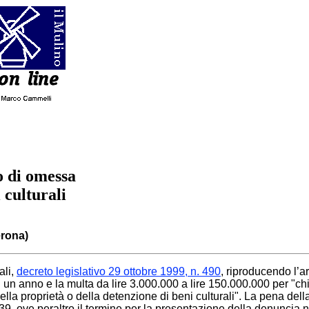
o di omessa
 culturali
erona)
ali,
decreto legislativo 29 ottobre 1999, n. 490
, riproducendo l’ar
 ad un anno e la multa da lire 3.000.000 a lire 150.000.000 per "
della proprietà o della detenzione di beni culturali". La pena del
1939, ove peraltro il termine per la presentazione della denunci