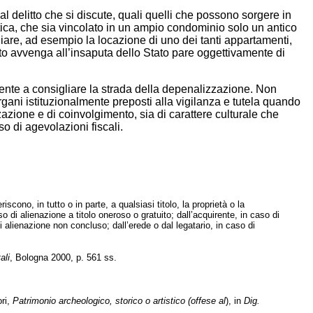
al delitto che si discute, quali quelli che possono sorgere in
stica, che sia vincolato in un ampio condominio solo un antico
iare, ad esempio la locazione di uno dei tanti appartamenti,
mento avvenga all’insaputa dello Stato pare oggettivamente di
mente a consigliare la strada della depenalizzazione. Non
gani istituzionalmente preposti alla vigilanza e tutela quando
azione e di coinvolgimento, sia di carattere culturale che
o di agevolazioni fiscali.
scono, in tutto o in parte, a qualsiasi titolo, la proprietà o la
o di alienazione a titolo oneroso o gratuito; dall’acquirente, in caso di
i alienazione non concluso; dall’erede o dal legatario, in caso di
ali
, Bologna 2000, p. 561 ss.
ori,
Patrimonio archeologico, storico o artistico (offese al
), in
Dig.