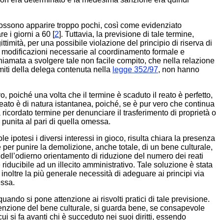
 possono apparire troppo pochi, così come evidenziato
 i giorni a 60 [
2
]. Tuttavia, la previsione di tale termine,
ttimità, per una possibile violazione del principio di riserva di
sole modificazioni necessarie al coordinamento formale e
chiamata a svolgere tale non facile compito, che nella relazione
imiti della delega contenuta nella
legge 352/97
, non hanno
o, poiché una volta che il termine è scaduto il reato è perfetto,
eato è di natura istantanea, poiché, se è pur vero che continua
ricordato termine per denunciare il trasferimento di proprietà o
a punita al pari di quella omessa.
e ipotesi i diversi interessi in gioco, risulta chiara la presenza
er punire la demolizione, anche totale, di un bene culturale,
e dell’odierno orientamento di riduzione del numero dei reati
 riducibile ad un illecito amministrativo. Tale soluzione è stata
 inoltre la più generale necessità di adeguare ai principi via
essa.
ando si pone attenzione ai risvolti pratici di tale previsione.
detenzione del bene culturale, si guarda bene, se consapevole
i si fa avanti chi è succeduto nei suoi diritti, essendo