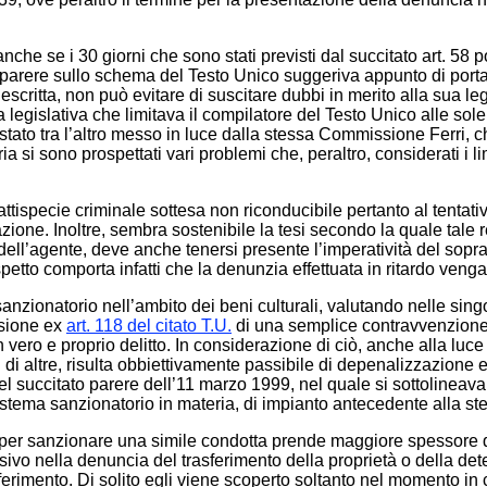
nche se i 30 giorni che sono stati previsti dal succitato art. 58
 parere sullo schema del Testo Unico suggeriva appunto di portare
critta, non può evitare di suscitare dubbi in merito alla sua legi
ega legislativa che limitava il compilatore del Testo Unico alle 
 stato tra l’altro messo in luce dalla stessa Commissione Ferri, 
 si sono prospettati vari problemi che, peraltro, considerati i l
attispecie criminale sottesa non riconducibile pertanto al tentativ
one. Inoltre, sembra sostenibile la tesi secondo la quale tale r
ell’agente, deve anche tenersi presente l’imperatività del sopra 
spetto comporta infatti che la denunzia effettuata in ritardo veng
anzionatorio nell’ambito dei beni culturali, valutando nelle singol
isione ex
art. 118 del citato T.U.
di una semplice contravvenzione p
 vero e proprio delitto. In considerazione di ciò, anche alla luc
ù di altre, risulta obbiettivamente passibile di depenalizzazione e
nel succitato parere dell’11 marzo 1999, nel quale si sottolineava
sistema sanzionatorio in materia, di impianto antecedente alla st
to per sanzionare una simile condotta prende maggiore spessore qu
issivo nella denuncia del trasferimento della proprietà o della 
rimento. Di solito egli viene scoperto soltanto nel momento in cu