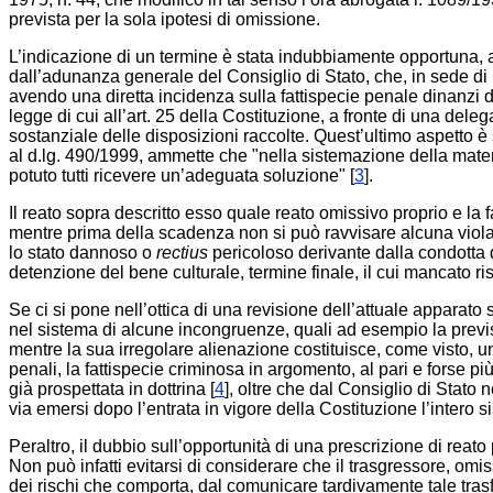
prevista per la sola ipotesi di omissione.
L’indicazione di un termine è stata indubbiamente opportuna, a
dall’adunanza generale del Consiglio di Stato, che, in sede di
avendo una diretta incidenza sulla fattispecie penale dinanzi des
legge di cui all’art. 25 della Costituzione, a fronte di una del
sostanziale delle disposizioni raccolte. Quest’ultimo aspetto è
al d.lg. 490/1999, ammette che "nella sistemazione della materia
potuto tutti ricevere un’adeguata soluzione" [
3
].
Il reato sopra descritto esso quale reato omissivo proprio e la f
mentre prima della scadenza non si può ravvisare alcuna violazi
lo stato dannoso o
rectius
pericoloso derivante dalla condotta d
detenzione del bene culturale, termine finale, il cui mancato ri
Se ci si pone nell’ottica di una revisione dell’attuale apparato s
nel sistema di alcune incongruenze, quali ad esempio la prev
mentre la sua irregolare alienazione costituisce, come visto, un
penali, la fattispecie criminosa in argomento, al pari e forse pi
già prospettata in dottrina [
4
], oltre che dal Consiglio di Stato 
via emersi dopo l’entrata in vigore della Costituzione l’intero 
Peraltro, il dubbio sull’opportunità di una prescrizione di rea
Non può infatti evitarsi di considerare che il trasgressore, om
dei rischi che comporta, dal comunicare tardivamente tale trasfe