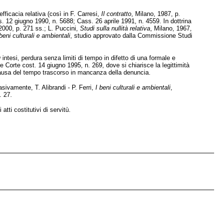
efficacia relativa (così in F. Carresi,
Il contratto
, Milano, 1987, p.
 12 giugno 1990, n. 5688; Cass. 26 aprile 1991, n. 4559. In dottrina
2000, p. 271 ss.; L. Puccini,
Studi sulla nullità relativa
, Milano, 1967,
beni culturali e ambientali
, studio approvato dalla Commissione Studi
u
intesi, perdura senza limiti di tempo in difetto di una formale e
e Corte cost. 14 giugno 1995, n. 269, dove si chiarisce la legittimità
 causa del tempo trascorso in mancanza della denuncia.
asivamente, T. Alibrandi - P. Ferri,
I beni culturali e ambientali
,
. 27.
atti costitutivi di servitù.