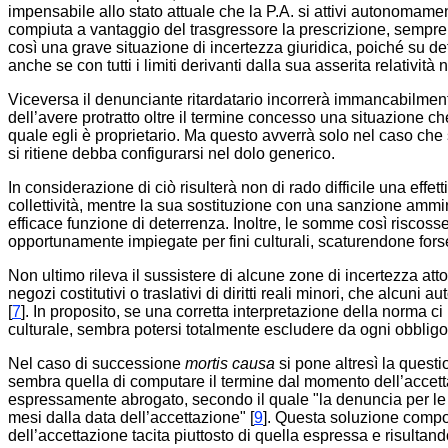
impensabile allo stato attuale che la P.A. si attivi autonomame
compiuta a vantaggio del trasgressore la prescrizione, sempre
così una grave situazione di incertezza giuridica, poiché su dett
anche se con tutti i limiti derivanti dalla sua asserita relatività
Viceversa il denunciante ritardatario incorrerà immancabilmente 
dell’avere protratto oltre il termine concesso una situazione 
quale egli è proprietario. Ma questo avverrà solo nel caso che 
si ritiene debba configurarsi nel dolo generico.
In considerazione di ciò risulterà non di rado difficile una eff
collettività, mentre la sua sostituzione con una sanzione ammi
efficace funzione di deterrenza. Inoltre, le somme così riscosse 
opportunamente impiegate per fini culturali, scaturendone forse 
Non ultimo rileva il sussistere di alcune zone di incertezza atto
negozi costitutivi o traslativi di diritti reali minori, che alcuni 
[
7
]. In proposito, se una corretta interpretazione della norma c
culturale, sembra potersi totalmente escludere da ogni obbligo 
Nel caso di successione
mortis causa
si pone altresì la questi
sembra quella di computare il termine dal momento dell’accetta
espressamente abrogato, secondo il quale "la denuncia per le c
mesi dalla data dell’accettazione" [
9
]. Questa soluzione compor
dell’accettazione tacita piuttosto di quella espressa e risultando