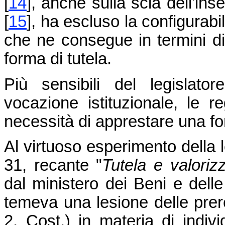
[
14
]
, anche sulla scia dell'in
[
15
]
, ha escluso la configurabil
che ne consegue in termini di 
forma di tutela.
Più sensibili del legislato
vocazione istituzionale, le r
necessità di apprestare una for
Al virtuoso esperimento della 
31, recante "
Tutela e valorizz
dal ministero dei Beni e delle 
temeva una lesione delle prer
2, Cost.) in materia di indiv