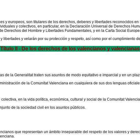
s y europeos, son titulares de los derechos, deberes y libertades reconocidos en
iduales y colectivos, en particular, en la Declaración Universal de Derechos Huma
de Derechos del Hombre y Libertades Fundamentales, y en la Carta Social Europe
 libertades y velarán por su protección y respeto, así como por el cumplimiento d
Título II - De los derechos de los valencianos y valencianas
s de la Generalitat traten sus asuntos de modo equitativo e imparcial y en un plaz
inistración de la Comunitat Valenciana en cualquiera de sus dos lenguas oficiales
colectiva, en la vida política, económica, cultural y social de la Comunitat Valenci
njunto de la sociedad civil en los asuntos públicos.
lencianos que representan un ámbito inseparable del respeto de los valores y dere
lenciana.