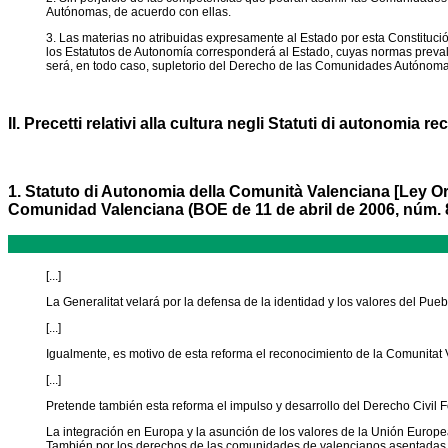
Autónomas, de acuerdo con ellas.
3. Las materias no atribuidas expresamente al Estado por esta Constituc
los Estatutos de Autonomía corresponderá al Estado, cuyas normas prevale
será, en todo caso, supletorio del Derecho de las Comunidades Autónoma
II. Precetti relativi alla cultura negli Statuti di autonomia 
1. Statuto di Autonomia della Comunità Valenciana [Ley Or
Comunidad Valenciana (BOE de 11 de abril de 2006, núm. 8
[...]
La Generalitat velará por la defensa de la identidad y los valores del Pueb
[...]
Igualmente, es motivo de esta reforma el reconocimiento de la Comunitat V
[...]
Pretende también esta reforma el impulso y desarrollo del Derecho Civil F
La integración en Europa y la asunción de los valores de la Unión Europe
También por los derechos de las comunidades de valencianos asentadas fuer