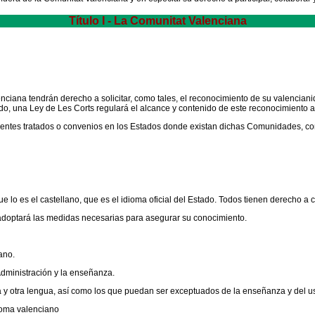
Título I - La Comunitat Valenciana
ana tendrán derecho a solicitar, como tales, el reconocimiento de su valencianida
tado, una Ley de Les Corts regulará el alcance y contenido de este reconocimiento
dientes tratados o convenios en los Estados donde existan dichas Comunidades, con 
que lo es el castellano, que es el idioma oficial del Estado. Todos tienen derecho a 
 y adoptará las medidas necesarias para asegurar su conocimiento.
ano.
 Administración y la enseñanza.
una y otra lengua, así como los que puedan ser exceptuados de la enseñanza y del 
dioma valenciano