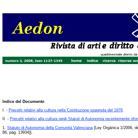
Indice del Documento
I. -
Precetti relativi alla cultura nella Costituzione spagnola del 1978
.
II. -
Precetti relativi alla cultura negli Statuti di Autonomia recentemente rifo
1.
Statuto di Autonomia della Comunità Valenciana
[Ley Orgánica 1/2006, de
86, pág. 13934)].