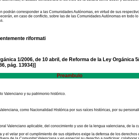
ión podrán corresponder a las Comunidades Autónomas, en virtud de sus respectiv
cerán, en caso de conflicto, sobre las de las Comunidades Autónomas en todo lo q
s.
recentemente riformati
gánica 1/2006, de 10 abril, de Reforma de la Ley Orgánica 5
6, pág. 13934)]
Preambulo
lo Valenciano y su patrimonio histórico.
alenciana, como Nacionalidad Histórica por sus raíces históricas, por su personalid
oral Valenciano aplicable, del conocimiento y uso de la lengua valenciana, de la cu
a y el velar por el cumplimiento de sus objetivos exige la defensa de los derecho
a de la Comunitat Valenciana y en especial su derecho a participar, colaborar y c