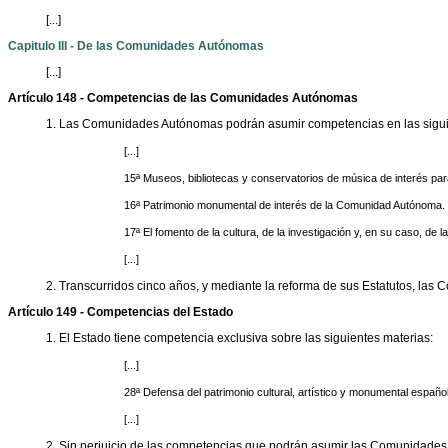
[...]
Capitulo III - De las Comunidades Autónomas
[...]
Artículo 148 - Competencias de las Comunidades Autónomas
1. Las Comunidades Autónomas podrán asumir competencias en las sigui
[...]
15ª Museos, bibliotecas y conservatorios de música de interés p
16ª Patrimonio monumental de interés de la Comunidad Autónoma.
17ª El fomento de la cultura, de la investigación y, en su caso, d
[...]
2. Transcurridos cinco años, y mediante la reforma de sus Estatutos, la
Artículo 149 - Competencias del Estado
1. El Estado tiene competencia exclusiva sobre las siguientes materias:
[...]
28ª Defensa del patrimonio cultural, artístico y monumental español
[...]
2. Sin perjuicio de las competencias que podrán asumir las Comunidades A