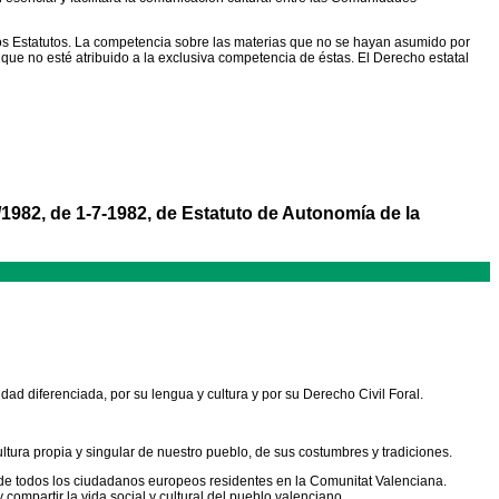
os Estatutos. La competencia sobre las materias que no se hayan asumido por
ue no esté atribuido a la exclusiva competencia de éstas. El Derecho estatal
/1982, de 1-7-1982, de Estatuto de Autonomía de la
ad diferenciada, por su lengua y cultura y por su Derecho Civil Foral.
ltura propia y singular de nuestro pueblo, de sus costumbres y tradiciones.
s de todos los ciudadanos europeos residentes en la Comunitat Valenciana.
ompartir la vida social y cultural del pueblo valenciano.