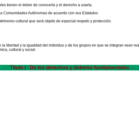
oles tienen el deber de conocerla y el derecho a usarla.
ivas Comunidades Autónomas de acuerdo con sus Estatutos.
trimonio cultural que será objeto de especial respeto y protección.
 libertad y la igualdad del individuo y de los grupos en que se integran sean real
ica, cultural y social.
Titulo I - De los derechos y deberes fundamentales