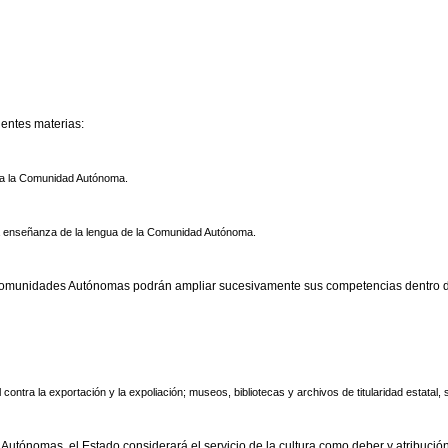
entes materias:
ara la Comunidad Autónoma.
e la enseñanza de la lengua de la Comunidad Autónoma.
s Comunidades Autónomas podrán ampliar sucesivamente sus competencias dentro de
 contra la exportación y la expoliación; museos, bibliotecas y archivos de titularidad estatal
utónomas, el Estado considerará el servicio de la cultura como deber y atribución 