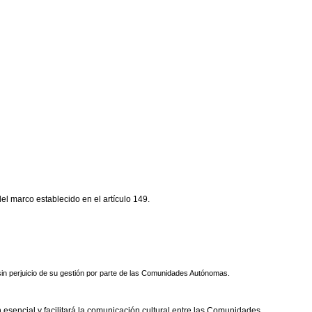
l marco establecido en el artículo 149.
, sin perjuicio de su gestión por parte de las Comunidades Autónomas.
esencial y facilitará la comunicación cultural entre las Comunidades