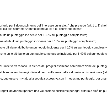
criterio per il riconoscimento dell'interesse culturale..." che prevede (art. 1 c. 3) 
i di cui alle sopramenzionate lettere a), b) e c), che vanno intese:
ribuito un punteggio incidente per il 35% sul punteggio complessivo;
ene attribuito un punteggio incidente per il 10% sul punteggio complessivo;
ivo e gli viene attribuito un punteggio incidente per il 15% sul punteggio complessiv
atismo cui è attribuito un punteggio complessivo incidente per il 40% sul punteggio 
l limite verrà redatto un elenco dei progetti esaminati con l'indicazione del punteggi
 abbiano ottenuto un giudizio almeno sufficiente nella valutazione discrezionale (lett. 
e, può essere rinviato alla seduta successiva con il medesimo punteggio, per una s
 progetti dovranno riportare una valutazione sufficiente per ogni criterio e cioè un punt