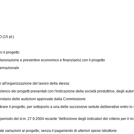
(15 pt.)
n il progetto
i lavorazione e preventivo economico e finanziario) con il progetto
ternazionale
a e all'organizzazione del lavoro della stessa:
nco dei progetti presentati con l'indicazione della società produttrice, degli autori,
lendario delle audizioni approvato dalla Commissione
itirare il progetto, per sottoporlo a una delle successive sedute deliberative entro lo 
mo periodo del d.m. 27.9.2004 recante "definizione degli indicatori del criterio per il 
e variazioni al progetto, senza il pagamento di ulteriori spese istruttorie.