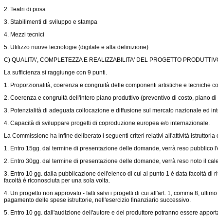
2. Teatri di posa
3. Stabilimenti di sviluppo e stampa
4. Mezzi tecnici
5. Utilizzo nuove tecnologie (digitale e alta definizione)
C) QUALITA', COMPLETEZZA E REALIZZABILITA' DEL PROGETTO PRODUTTIVO 
La sufficienza si raggiunge con 9 punti.
1. Proporzionalità, coerenza e congruità delle componenti artistiche e tecniche co
2. Coerenza e congruità dell'intero piano produttivo (preventivo di costo, piano d
3. Potenzialità di adeguata collocazione e diffusione sul mercato nazionale ed in
4. Capacità di sviluppare progetti di coproduzione europea e/o internazionale.
La Commissione ha infine deliberato i seguenti criteri relativi all'attività istruttori
1. Entro 15gg. dal termine di presentazione delle domande, verrà reso pubblico l'ele
2. Entro 30gg. dal termine di presentazione delle domande, verrà reso noto il ca
3. Entro 10 gg. dalla pubblicazione dell'elenco di cui al punto 1 è data facoltà di r
facoltà è riconosciuta per una sola volta.
4. Un progetto non approvato - fatti salvi i progetti di cui all'art. 1, comma 8, ulti
pagamento delle spese istruttorie, nell'esercizio finanziario successivo.
5. Entro 10 gg. dall'audizione dell'autore e del produttore potranno essere apportat