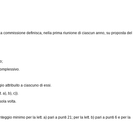
che la commissione definisca, nella prima riunione di ciascun anno, su proposta del
o;
complessivo.
o attribuito a ciascuno di essi.
a), b), c)).
ola volta.
eggio minimo per la lett. a) pari a punti 21; per la lett. b) pari a punti 6 e per la