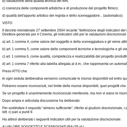
b) valutazione della qualità tecnica del film;
c) coerenza delle componenti artistiche e di produzione del progetto filmico;
d) qualità dell'apporto artistico del regista e dello sceneggiatore... (automatico).
VISTO
Il decreto ministeriale 27 settembre 2004 recante "definizione degli indicatori del 
Direttore generale per il Cinema, gli indicatori utili per le valutazioni discrezional
a) art. 1 comma 4, come valore del soggetto e della sceneggiatura e gli viene att
b) art. 1 comma 5, come valore delle componenti tecniche e tecnologiche e gli vi
c) art. 1 comma 6, come qualità, completezza e realizzabilità del progetto produtt
d) art. 1 comma 7 riferito alla tabella allegata al d.m., che rappresenta un autom
Preso ATTO che:
In ogni seduta deliberativa verranno comunicate le risorse disponibili ed entro que
Potranno essere riconosciuti, nel limite delle risorse disponibili, quei progetti che
Se un progetto è unanimemente riconosciuto meritevole, ma non vi siano le risors
Dopo ampia e articolata discussione ha deliberato:
Per soddisfare il requisito "almeno sufficiente", riferito al giudizio discrezionale, i
lett. c) pari a punti 9.
Ha altresì deliberato i seguenti indicatori utili per la valutazione discrezionale:
A) VALORE SOGGETTO E SCENEGGIATURA (35 pt.)