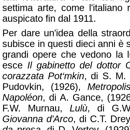
settima arte, come l'italian
auspicato fin dal 1911.
Per dare un'idea della straor
subisce in questi dieci anni è 
grandi opere che vedono la l
esce
Il gabinetto del dottor C
corazzata Pot‘mkin
, di S. M.
Pudovkin, (1926),
Metropoli
Napoléon
, di A. Gance, (192
F.W. Murnau,
Lulù
, di G.W
Giovanna d'Arco
, di C.T. Dre
da presa
, di D. Vertov, (192