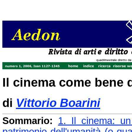
Il cinema come bene d
di
Vittorio Boarini
Sommario:
1. Il cinema: u
patrimonio dell'umanità (o qua