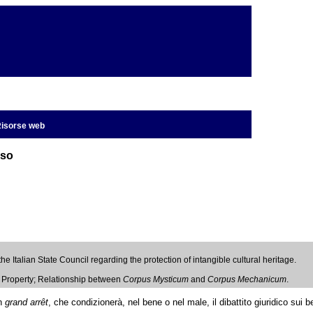
isorse web
uso
e Italian State Council regarding the protection of intangible cultural heritage.
f Property; Relationship between
Corpus Mysticum
and
Corpus Mechanicum
.
un
grand arrêt
, che condizionerà, nel bene o nel male, il dibattito giuridico sui b