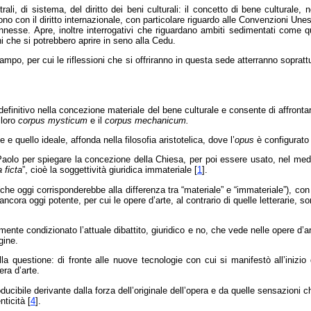
, di sistema, del diritto dei beni culturali: il concetto di bene culturale, nei
no con il diritto internazionale, con particolare riguardo alle Convenzioni Unes
nnesse. Apre, inoltre interrogativi che riguardano ambiti sedimentati come q
ni che si potrebbero aprire in seno alla Cedu.
mpo, per cui le riflessioni che si offriranno in questa sede atterranno soprattut
initivo nella concezione materiale del bene culturale e consente di affrontare
l loro
corpus mysticum
e il
corpus mechanicum.
 e quello ideale, affonda nella filosofia aristotelica, dove l’
opus
è configurato 
Paolo per spiegare la concezione della Chiesa, per poi essere usato, nel medio 
 ficta
”, cioè la soggettività giuridica immateriale [
1
].
e oggi corrisponderebbe alla differenza tra “materiale” e “immateriale”), con part
 ancora oggi potente, per cui le opere d’arte, al contrario di quelle letterarie
ente condizionato l’attuale dibattito, giuridico e no, che vede nelle opere d’a
gine.
alla questione: di fronte alle nuove tecnologie con cui si manifestò all’inizio
era d’arte.
oducibile derivante dalla forza dell’originale dell’opera e da quelle sensazioni ch
nticità
[
4
]
.