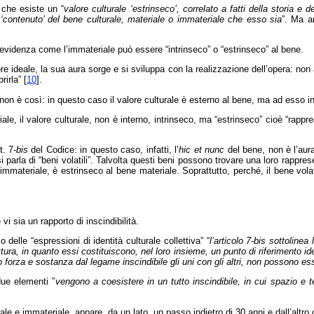
 che esiste un “
valore culturale ‘estrinseco’, correlato a fatti della storia 
 ‘contenuto’ del bene culturale, materiale o immateriale che esso sia
”. Ma a
evidenza come l’immateriale può essere “intrinseco” o “estrinseco” al bene.
ore ideale, la sua aura sorge e si sviluppa con la realizzazione dell’opera: no
rirla”
[
10
]
.
va” non è così: in questo caso il valore culturale è esterno al bene, ma ad esso i
riale, il valore culturale, non è interno, intrinseco, ma “estrinseco” cioè “rapp
t. 7-
bis
del Codice: in questo caso, infatti, l’
hic et nunc
del bene, non è l’aur
i parla di “beni volatili”. Talvolta questi beni possono trovare una loro rappres
 l’immateriale, è estrinseco al bene materiale. Soprattutto, perché, il bene v
 sia un rapporto di inscindibilità.
elle “espressioni di identità culturale collettiva” “
l’articolo 7-bis sottolinea
hitettura, in quanto essi costituiscono, nel loro insieme, un punto di riferimento 
o forza e sostanza dal legame inscindibile gli uni con gli altri, non possono e
due elementi ”
vengono a coesistere in un tutto inscindibile, in cui spazio e t
riale e immateriale, appare, da un lato, un passo indietro di 30 anni e dall’altro