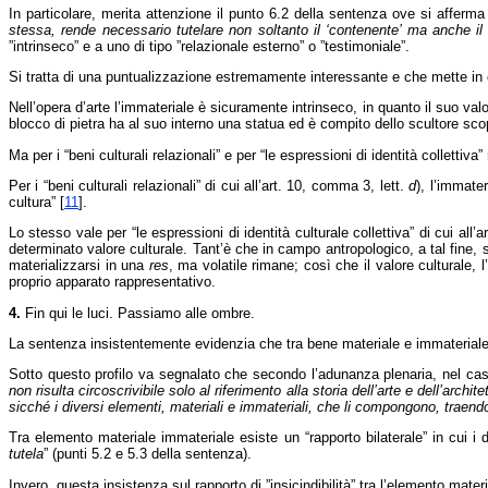
In particolare, merita attenzione il punto 6.2 della sentenza ove si afferma
stessa, rende necessario tutelare non soltanto il ‘contenente’ ma anche il
”intrinseco” e a uno di tipo ”relazionale esterno” o ”testimoniale”.
Si tratta di una puntualizzazione estremamente interessante e che mette in 
Nell’opera d’arte l’immateriale è sicuramente intrinseco, in quanto il suo val
blocco di pietra ha al suo interno una statua ed è compito dello scultore scop
Ma per i “beni culturali relazionali” e per “le espressioni di identità colletti
Per i “beni culturali relazionali” di cui all’art. 10, comma 3, lett.
d
), l’immate
cultura”
[
11
]
.
Lo stesso vale per “le espressioni di identità culturale collettiva” di cui all’ar
determinato valore culturale. Tant’è che in campo antropologico, a tal fine, s
materializzarsi in una
res
, ma volatile rimane; così che il valore culturale,
proprio apparato rappresentativo.
4.
Fin qui le luci. Passiamo alle ombre.
La sentenza insistentemente evidenzia che tra bene materiale e immateriale vi
Sotto questo profilo va segnalato che secondo l’adunanza plenaria, nel caso d
non risulta circoscrivibile solo al riferimento alla storia dell’arte e dell’arc
sicché i diversi elementi, materiali e immateriali, che li compongono, traend
Tra elemento materiale immateriale esiste un “rapporto bilaterale” in cui i 
tutela
” (punti 5.2 e 5.3 della sentenza).
Invero, questa insistenza sul rapporto di ”insicindibilità” tra l’elemento mate