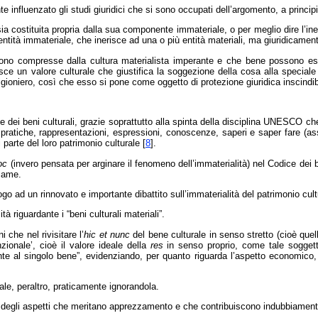
 influenzato gli studi giuridici che si sono occupati dell’argomento, a princip
costituita propria dalla sua componente immateriale, o per meglio dire l’iner
entità immateriale, che inerisce ad una o più entità materiali, ma giuridicament
e furono compresse dalla cultura materialista imperante e che bene possono
osce un valore culturale che giustifica la soggezione della cosa alla speciale 
gioniero, così che esso si pone come oggetto di protezione giuridica inscindib
le dei beni culturali, grazie soprattutto alla spinta della disciplina UNESCO 
 pratiche, rappresentazioni, espressioni, conoscenze, saperi e saper fare (asso
 parte del loro patrimonio culturale
[
8
]
.
oc
(invero pensata per arginare il fenomeno dell’immaterialità) nel Codice dei be
esame.
luogo ad un rinnovato e importante dibattito sull’immaterialità del patrimonio cult
 riguardante i “beni culturali materiali”.
 che nel rivisitare l’
hic et nunc
del bene culturale in senso stretto (cioè que
nzionale’, cioè il valore ideale della
res
in senso proprio, come tale soggetta 
e al singolo bene”, evidenziando, per quanto riguarda l’aspetto economico, c
ale, peraltro, praticamente ignorandola.
egli aspetti che meritano apprezzamento e che contribuiscono indubbiamente a fa