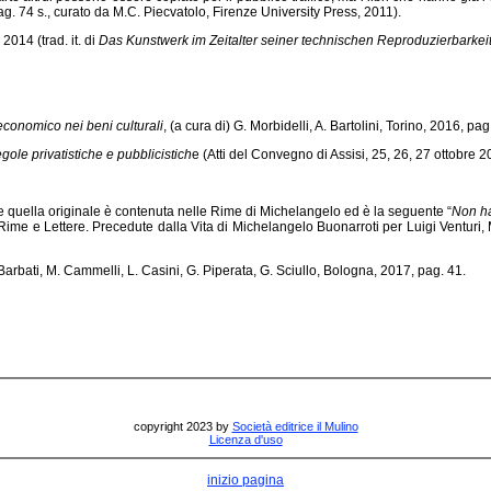
ag. 74 s., curato da M.C. Piecvatolo, Firenze University Press, 2011).
 2014 (trad. it. di
Das Kunstwerk im Zeitalter seiner technischen Reproduzierbarkei
economico nei beni culturali
, (a cura di) G. Morbidelli, A. Bartolini, Torino, 2016, pag
egole privatistiche e pubblicistich
e (Atti del Convegno di Assisi, 25, 26, 27 ottobre
ntre quella originale è contenuta nelle Rime di Michelangelo ed è la seguente “
Non ha
Rime e Lettere. Precedute dalla Vita di Michelangelo Buonarroti per Luigi Venturi, Mi
. Barbati, M. Cammelli, L. Casini, G. Piperata, G. Sciullo, Bologna, 2017, pag. 41.
copyright 2023 by
Società editrice il Mulino
Licenza d'uso
inizio pagina