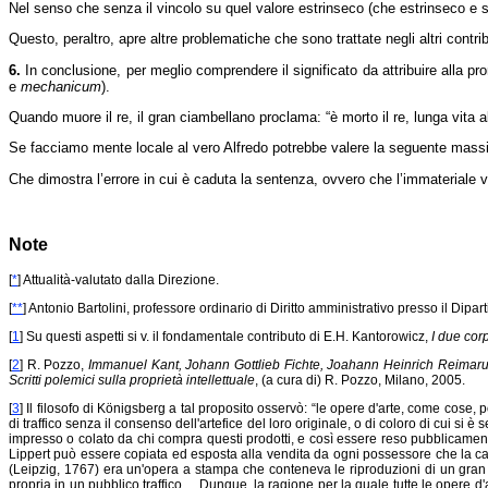
Nel senso che senza il vincolo su quel valore estrinseco (che estrinseco e s
Questo, peraltro, apre altre problematiche che sono trattate negli altri cont
6.
In conclusione, per meglio comprendere il significato da attribuire alla pron
e
mechanicum
).
Quando muore il re, il gran ciambellano proclama: “è morto il re, lunga vita a
Se facciamo mente locale al vero Alfredo potrebbe valere la seguente massima
Che dimostra l’errore in cui è caduta la sentenza, ovvero che l’immateriale 
Note
[
*
] Attualità-valutato dalla Direzione.
[
**
]
Antonio Bartolini, professore ordinario di Diritto amministrativo presso il Dipa
[
1
] Su questi aspetti si v. il fondamentale contributo di E.H. Kantorowicz,
I due corp
[
2
] R. Pozzo,
Immanuel Kant, Johann Gottlieb Fichte, Joahann Heinrich Reimarus, L’a
Scritti polemici sulla proprietà intellettuale
, (a cura di) R. Pozzo, Milano, 2005.
[
3
] Il filosofo di Königsberg a tal proposito osservò: “le opere d'arte, come cose
di traffico senza il consenso dell'artefice del loro originale, o di coloro di cui si
impresso o colato da chi compra questi prodotti, e così essere reso pubblicament
Lippert può essere copiata ed esposta alla vendita da ogni possessore che la capi
(Leipzig, 1767) era un'opera a stampa che conteneva le riproduzioni di un gra
propria in un pubblico traffico ... Dunque, la ragione per la quale tutte le opere d