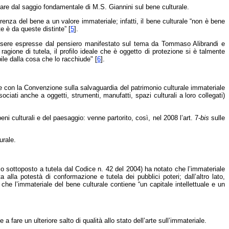
iare dal saggio fondamentale di M.S. Giannini sul bene culturale.
enza del bene a un valore immateriale; infatti, il bene culturale “non è bene
e è da queste distinte”
[
5
]
.
 essere espresse dal pensiero manifestato sul tema da Tommaso Alibrandi e
ragione di tutela, il profilo ideale che è oggetto di protezione si è talmente
ile dalla cosa che lo racchiude"
[
6
]
.
che con la Convenzione sulla salvaguardia del patrimonio culturale immateriale
ciati anche a oggetti, strumenti, manufatti, spazi culturali a loro collegati)
ni culturali e del paesaggio: venne partorito, così, nel 2008 l’art. 7-
bis
sulle
urale.
llo sottoposto a tutela dal Codice n. 42 del 2004) ha notato che l’immateriale
alla potestà di conformazione e tutela dei pubblici poteri; dall’altro lato,
he l’immateriale del bene culturale contiene “un capitale intellettuale e un
re un ulteriore salto di qualità allo stato dell’arte sull’immateriale.