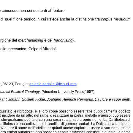
io concesso non consente di affrontare.
di quel filone teorico in cui risiede anche la distinzione tra
corpus mysticum
urgiche del
merchandising
e del
franchising
).
uello meccanico: Colpa d’Alfredo!
 1, 06123, Perugia,
antonio.bartolini@icloud.com
.
dieval Political Theology
, Princeton Univeristy Press,1957).
nt, Johann Gottlieb Fichte, Joahann Heinrich Reimarus, L’autore e i suoi diritti.
cquistato, e riprodotte, e le loro copie possono essere fatte pubblicamente oggetto
tto incidere da un altro nel rame, o realizzare in pietra, metallo o gesso, può essere
lo che qualcuno può fare con una cosa sua, a suo proprio nome. La Dattilioteca di
ilioteca è una collezione di anelli o di gemme anulari. La Dattilioteca di Lippert
nzionare il nome dell'artefice, e quindi anche copiare e usare a suo nome come
i loro editori autorizzati non possono essere ristampati consiste in questo: le prime