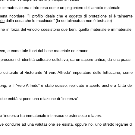
ore immateriale era stato reso come un prigioniero dell’ambito materiale.
na ricordare: “il profilo ideale che è oggetto di protezione si è talmente
ile
dalla cosa che lo racchiude” (la sottolineatura non è testuale).
ché in forza del vincolo coesistono due beni, quello materiale e immateriale,
seco, e come tale fuori dal bene materiale ne rimane.
espressioni di identità culturale collettiva, da un sapere antico, da una prassi,
culturale al Ristorante “il vero Alfredo” imperatore delle fettuccine, come
sing
, e il “vero Alfredo” è stato scisso, replicato e aperto anche a Città del
due entità si pone una relazione di “inerenza”.
un’inerenza tra immateriale intrinseco o estrinseco e la
res
.
e condurre ad una valutazione se esista, oppure no, uno stretto legame di