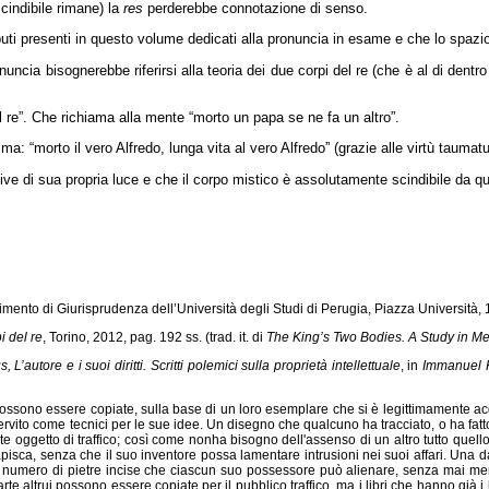
cindibile rimane) la
res
perderebbe connotazione di senso.
ributi presenti in questo volume dedicati alla pronuncia in esame e che lo spaz
uncia bisognerebbe riferirsi alla teoria dei due corpi del re (che è al di dentro 
l re”. Che richiama alla mente “morto un papa se ne fa un altro”.
: “morto il vero Alfredo, lunga vita al vero Alfredo” (grazie alle virtù taumat
vive di sua propria luce e che il corpo mistico è assolutamente scindibile da q
rtimento di Giurisprudenza dell’Università degli Studi di Perugia, Piazza Università,
i del re
, Torino, 2012, pag. 192 ss. (trad. it. di
The King’s Two Bodies. A Study in Me
utore e i suoi diritti. Scritti polemici sulla proprietà intellettuale
, in
Immanuel Ka
, possono essere copiate, sulla base di un loro esemplare che si è legittimamente a
 è servito come tecnici per le sue idee. Un disegno che qualcuno ha tracciato, o ha fa
e oggetto di traffico; così come nonha bisogno dell'assenso di un altro tutto quel
sca, senza che il suo inventore possa lamentare intrusioni nei suoi affari. Una datt
n numero di pietre incise che ciascun suo possessore può alienare, senza mai me
'arte altrui possono essere copiate per il pubblico traffico, ma i libri che hanno già 