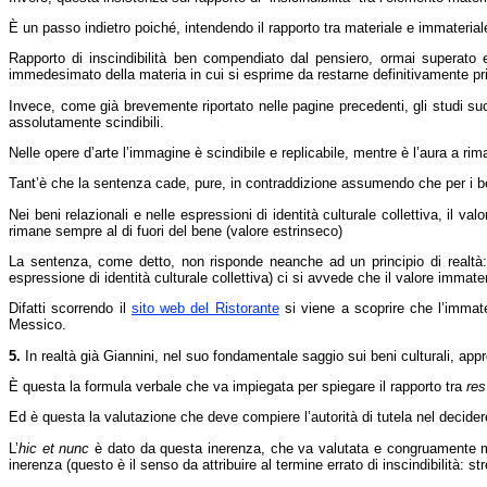
È un passo indietro poiché, intendendo il rapporto tra materiale e immateriale 
Rapporto di inscindibilità ben compendiato dal pensiero, ormai superato e
immedesimato della materia in cui si esprime da restarne definitivamente p
Invece, come già brevemente riportato nelle pagine precedenti, gli studi suc
assolutamente scindibili.
Nelle opere d’arte l’immagine è scindibile e replicabile, mentre è l’aura a rim
Tant’è che la sentenza cade, pure, in contraddizione assumendo che per i beni 
Nei beni relazionali e nelle espressioni di identità culturale collettiva, il va
rimane sempre al di fuori del bene (valore estrinseco)
La sentenza, come detto, non risponde neanche ad un principio di realtà: d
espressione di identità culturale collettiva) ci si avvede che il valore immater
Difatti scorrendo il
sito web del Ristorante
si viene a scoprire che l’immat
Messico.
5.
In realtà già Giannini, nel suo fondamentale saggio sui beni culturali, app
È questa la formula verbale che va impiegata per spiegare il rapporto tra
res
Ed è questa la valutazione che deve compiere l’autorità di tutela nel decide
L’
hic et nunc
è dato da questa inerenza, che va valutata e congruamente m
inerenza (questo è il senso da attribuire al termine errato di inscindibilità: st