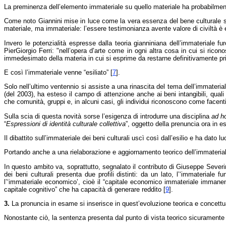
La preminenza dell’elemento immateriale su quello materiale ha probabilmente
Come noto Giannini mise in luce come la vera essenza del bene culturale sia 
materiale, ma immateriale: l’essere testimonianza avente valore di civiltà è 
Invero le potenzialità espresse dalla teoria gianniniana dell’immaterial
PierGiorgio Ferri: "nell’opera d’arte come in ogni altra cosa in cui si ricon
immedesimato della materia in cui si esprime da restarne definitivamente pri
E così l’immateriale venne “esiliato”
[
7
]
.
Solo nell’ultimo ventennio si assiste a una rinascita del tema dell’immateria
(del 2003), ha esteso il campo di attenzione anche ai beni intangibili, quali
che comunità, gruppi e, in alcuni casi, gli individui riconoscono come facenti
Sulla scia di questa novità sorse l’esigenza di introdurre una disciplina
ad h
“
Espressioni di identità culturale collettiva
”, oggetto della prenuncia ora in 
Il dibattito sull’immateriale dei beni culturali uscì così dall’esilio e ha dato 
Portando anche a una rielaborazione e aggiornamento teorico dell’immaterialità
In questo ambito va, soprattutto, segnalato il contributo di Giuseppe Severini
dei beni culturali presenta due profili distinti: da un lato, l’‘immateriale fu
l’‘immateriale economico’, cioè il “capitale economico immateriale immanent
capitale cognitivo” che ha capacità di generare reddito
[
9
]
.
3.
La pronuncia in esame si inserisce in quest’evoluzione teorica e concettu
Nonostante ciò, la sentenza presenta dal punto di vista teorico sicuramente d