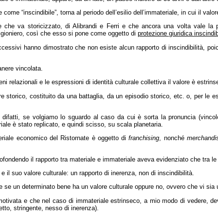
come “inscindibile”, torna al periodo dell’esilio dell’immateriale, in cui il val
 che va storicizzato, di Alibrandi e Ferri e che ancora una volta vale la pe
rigioniero, così che esso si pone come oggetto di
protezione giuridica inscindib
cessivi hanno dimostrato che non esiste alcun rapporto di inscindibilità, poi
anere vincolata.
relazionali e le espressioni di identità culturale collettiva il valore è estrin
lore storico, costituito da una battaglia, da un episodio storico, etc. o, per le 
ifatti, se volgiamo lo sguardo al caso da cui è sorta la pronuncia (vincolo 
iale è stato replicato, e quindi scisso, su scala planetaria.
eriale economico del Ristornate è oggetto di
franchising
, nonché
merchandi
rofondendo il rapporto tra materiale e immateriale aveva evidenziato che tra le 
e il suo valore culturale: un rapporto di inerenza, non di inscindibilità.
re se un determinato bene ha un valore culturale oppure no, ovvero che vi sia 
otivata e che nel caso di immateriale estrinseco, a mio modo di vedere, dev
retto, stringente, nesso di inerenza).