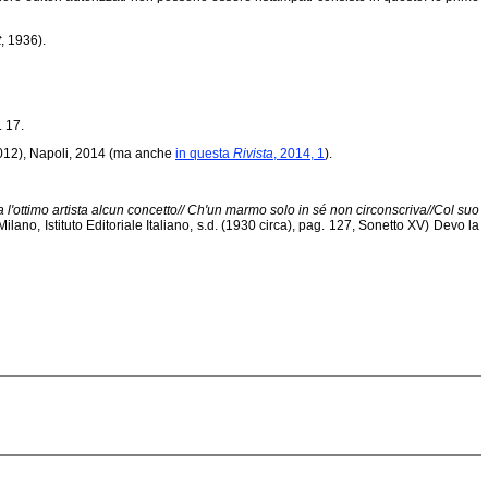
t
, 1936).
. 17.
 2012), Napoli, 2014 (ma anche
in questa
Rivista
, 2014, 1
).
 l'ottimo artista alcun concetto// Ch'un marmo solo in sé non circonscriva//Col suo
lano, Istituto Editoriale Italiano, s.d. (1930 circa), pag. 127, Sonetto XV) Devo la