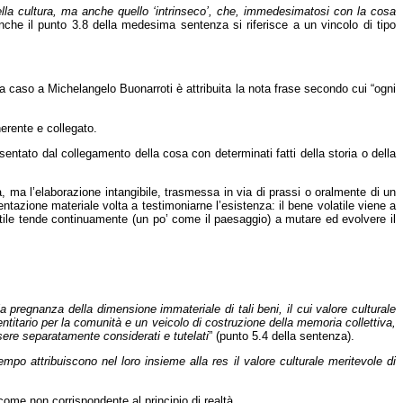
e della cultura, ma anche quello ‘intrinseco’, che, immedesimatosi con la cosa
nche il punto 3.8 della medesima sentenza si riferisce a un vincolo di tipo
n a caso a Michelangelo Buonarroti è attribuita la nota frase secondo cui “ogni
nerente e collegato.
resentato dal collegamento della cosa con determinati fatti della storia o della
a, ma l’elaborazione intangibile, trasmessa in via di prassi o oralmente di un
entazione materiale volta a testimoniarne l’esistenza: il bene volatile viene a
olatile tende continuamente (un po’ come il paesaggio) a mutare ed evolvere il
 la pregnanza della dimensione immateriale di tali beni, il cui valore culturale
identitario per la comunità e un veicolo di costruzione della memoria collettiva,
ssere separatamente considerati e tutelati
” (punto 5.4 della sentenza).
empo attribuiscono nel loro insieme alla res il valore culturale meritevole di
 come non corrispondente al principio di realtà.