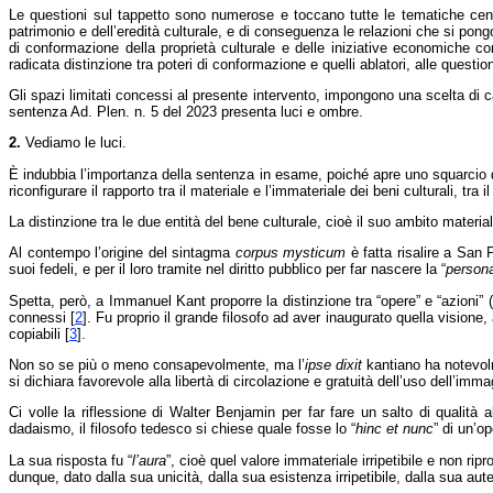
Le questioni sul tappetto sono numerose e toccano tutte le tematiche centrali
patrimonio e dell’eredità culturale, e di conseguenza le relazioni che si pongo
di conformazione della proprietà culturale e delle iniziative economiche co
radicata distinzione tra poteri di conformazione e quelli ablatori, alle questio
Gli spazi limitati concessi al presente intervento, impongono una scelta di ca
sentenza Ad. Plen. n. 5 del 2023 presenta luci e ombre.
2.
Vediamo le luci.
È indubbia l’importanza della sentenza in esame, poiché apre uno squarcio def
riconfigurare il rapporto tra il materiale e l’immateriale dei beni culturali, tra i
La distinzione tra le due entità del bene culturale, cioè il suo ambito materiale
Al contempo l’origine del sintagma
corpus mysticum
è fatta risalire a San 
suoi fedeli, e per il loro tramite nel diritto pubblico per far nascere la “
persona
Spetta, però, a Immanuel Kant proporre la distinzione tra “opere” e “azioni” (ch
connessi
[
2
]
. Fu proprio il grande filosofo ad aver inaugurato quella visione,
copiabili
[
3
]
.
Non so se più o meno consapevolmente, ma l’
ipse dixit
kantiano ha notevolm
si dichiara favorevole alla libertà di circolazione e gratuità dell’uso dell’imma
Ci volle la riflessione di Walter Benjamin per far fare un salto di qualità 
dadaismo, il filosofo tedesco si chiese quale fosse lo “
hinc et nunc
” di un’op
La sua risposta fu “
l’aura
”, cioè quel valore immateriale irripetibile e non ripr
dunque, dato dalla sua unicità, dalla sua esistenza irripetibile, dalla sua aute