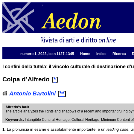
numero 1, 2023, issn 1127-1345
Home
Indice
Ricerca
R
I confini della tutela: il vincolo culturale di destinazione d’
Colpa d’Alfredo
[
*
]
[
**
]
di
Antonio Bartolini
Alfredo’s fault
The article analyzes the lights and shadows of a recent and important ruling by th
Keywords:
Intangible Cultural Heritage; Cultural Heritage; Minimum Content o
1.
La pronuncia in esame è assolutamente importante, è un
leading case
, 