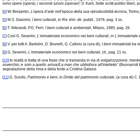
sono opere (
opera
), i secondi azioni (
operae
)” (I. Kant,
Sette scritti politici liberi
, p
[
4
] W. Benjamin,
L’opera d’arte nell’epoca della sua riproducibilità tecni
ca, Torino,
[
5
] M.S. Giannini,
I beni culturali
, in
Riv. trim. dir. pubbl
., 1976, pag. 3 ss.
[
6
] T. Alibrandi, P.G. Ferri,
I beni culturali e ambientali
, Milano, 1985, pag. 26.
[
7
]
Così G. Severini,
L‘immateriale economico
nei beni culturali, in L
‘immateriale 
[
8
] V. per tutti A. Bartolini, D. Brunelli, G. Caforio (a cura di),
I beni immateriali tra r
[
9
]
G. Severini,
L‘immateriale economico nei beni culturali
, cit., pag. 21 ss.
[
10
] In realtà si tratta di una frase che si tramanda in via di volgarizzazione, me
soverchio; e solo a quello arriva//La man che ubbidisce all'intelletto
” (Buonarroti 
segnalazione della rima e della fonte a Cristina Galassi.
[
11
] G. Sciullo,
Patrimonio e beni
, in
Diritto del patrimonio culturale
, (a cura di) C