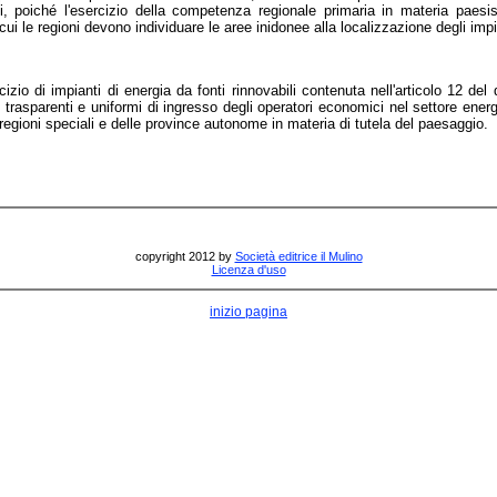
ici, poiché l'esercizio della competenza regionale primaria in materia pae
i le regioni devono individuare le aree inidonee alla localizzazione degli impia
cizio di impianti di energia da fonti rinnovabili contenuta nell'articolo 12 de
rasparenti e uniformi di ingresso degli operatori economici nel settore energetic
egioni speciali e delle province autonome in materia di tutela del paesaggio.
copyright 2012 by
Società editrice il Mulino
Licenza d'uso
inizio pagina