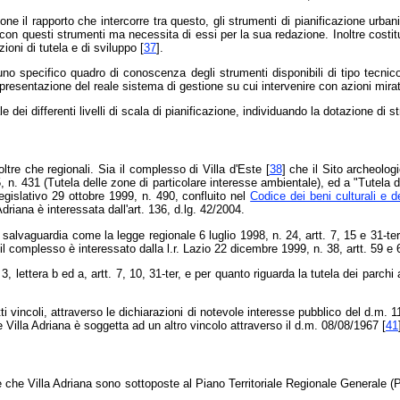
 il rapporto che intercorre tra questo, gli strumenti di pianificazione urbanisti
n questi strumenti ma necessita di essi per la sua redazione. Inoltre costit
oni di tutela e di sviluppo [
37
].
uno specifico quadro di conoscenza degli strumenti disponibili di tipo tecnico-
ppresentazione del reale sistema di gestione su cui intervenire con azioni mira
dei differenti livelli di scala di pianificazione, individuando la dotazione di strum
ltre che regionali. Sia il complesso di Villa d'Este [
38
] che il Sito archeolog
n. 431 (Tutela delle zone di particolare interesse ambientale), ed a "Tutela de
legislativo 29 ottobre 1999, n. 490, confluito nel
Codice dei beni culturali e 
Adriana è interessata dall'art. 136, d.lg. 42/2004.
salvaguardia come la legge regionale 6 luglio 1998, n. 24, artt. 7, 15 e 31-ter
i, il complesso è interessato dalla l.r. Lazio 22 dicembre 1999, n. 38, artt. 59 
3, lettera b ed a, artt. 7, 10, 31-ter, e per quanto riguarda la tutela dei parchi
ti vincoli, attraverso le dichiarazioni di notevole interesse pubblico del d.m. 
e Villa Adriana è soggetta ad un altro vincolo attraverso il d.m. 08/08/1967 [
41
Este che Villa Adriana sono sottoposte al Piano Territoriale Regionale Generale