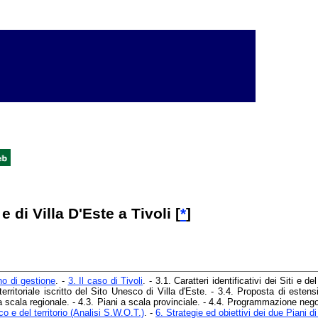
 di Villa D'Este a Tivoli [
*
]
no di gestione
. -
3. Il caso di Tivoli
. - 3.1. Caratteri identificativi dei Siti e de
erritoriale iscritto del Sito Unesco di Villa d'Este. - 3.4. Proposta di esten
ni a scala regionale. - 4.3. Piani a scala provinciale. - 4.4. Programmazione ne
co e del territorio (Analisi S.W.O.T.)
. -
6. Strategie ed obiettivi dei due Piani d