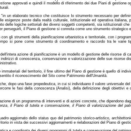
gestione approvati e quindi il modello di riferimento dei due Piani di gestione
urali.
te "in un elaborato tecnico che costituisce lo strumento necessario per defin
lle esigenze poste dalla realtà culturale, istituzionale ed operativa italiana, 
 delle logiche settoriali dei diversi soggetti competenti, sia istituzionali che 
per perseguirli, il Piano di gestione si connota come uno strumento strategico 
on gli strumenti della pianificazione urbanistica e territoriale, con i progr
tempo si pone come strumento di coordinamento e raccordo tra le varie ti
ll'intera azione di pianificazione è un modello di gestione delle risorse di ca
 indirizzi di conoscenza, conservazione e valorizzazione delle sue risorse dist
nistrativo.
 immateriali del territorio, il fine ultimo del Piano di gestione è quello di indi
onsentito il riconoscimento del Sito come Patrimonio dell'Umanità.
e, dopo una fase propedeutica, in cui si individuano il valore universale del
rcorre le fasi della conoscenza (Analisi), della definizione degli obiettivi e 
duazione di un programma di interventi e di azioni concrete, che dipendono dagli
cenza
,
il Piano di tutela e conservazione, il Piano di valorizzazione del pa
uadro aggiornato dello status quo del patrimonio storico-artistico, architetto
ritorio in vista dei successivi aggiornamenti e rielaborazioni del Piano di gesti
atica e coordinata dei diversi programmi di tutela e conservazione del patrim