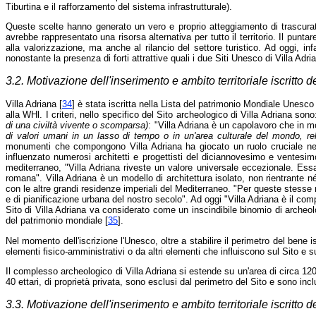
Tiburtina e il rafforzamento del sistema infrastrutturale).
Queste scelte hanno generato un vero e proprio atteggiamento di trascurate
avrebbe rappresentato una risorsa alternativa per tutto il territorio. Il punt
alla valorizzazione, ma anche al rilancio del settore turistico. Ad oggi, inf
nonostante la presenza di forti attrattive quali i due Siti Unesco di Villa Adria
3.2. Motivazione dell'inserimento e ambito territoriale iscritto 
Villa Adriana [
34
] è stata iscritta nella Lista del patrimonio Mondiale Unesco i
alla WHl. I criteri, nello specifico del Sito archeologico di Villa Adriana sono: 
di una civiltà vivente o scomparsa)
: "Villa Adriana è un capolavoro che in mo
di valori umani in un lasso di tempo o in un'area culturale del mondo, rela
monumenti che compongono Villa Adriana ha giocato un ruolo cruciale nella
influenzato numerosi architetti e progettisti del diciannovesimo e ventesim
mediterraneo, "Villa Adriana riveste un valore universale eccezionale. Essa
romana". Villa Adriana è un modello di architettura isolato, non rientrante né
con le altre grandi residenze imperiali del Mediterraneo. "Per queste stesse r
e di pianificazione urbana del nostro secolo". Ad oggi "Villa Adriana è il com
Sito di Villa Adriana va considerato come un inscindibile binomio di arche
del patrimonio mondiale [
35
].
Nel momento dell'iscrizione l'Unesco, oltre a stabilire il perimetro del bene 
elementi fisico-amministrativi o da altri elementi che influiscono sul Sito e sul
Il complesso archeologico di Villa Adriana si estende su un'area di circa 120 et
40 ettari, di proprietà privata, sono esclusi dal perimetro del Sito e sono incl
3.3. Motivazione dell'inserimento e ambito territoriale iscritto d