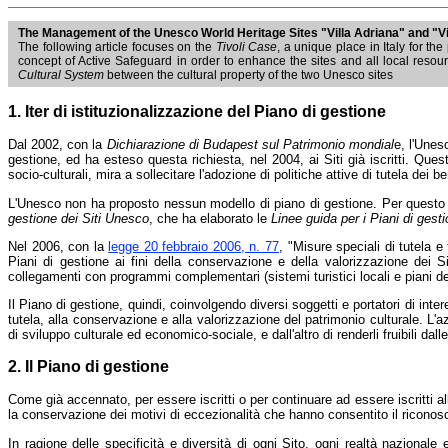
The Management of the Unesco World Heritage Sites "Villa Adriana" and "Vi
The following article focuses on the
Tivoli Case
, a unique place in Italy for t
concept of Active Safeguard in order to enhance the sites and all local resourc
Cultural System
between the cultural property of the two Unesco sites
1. Iter di istituzionalizzazione del Piano di gestione
Dal 2002, con la
Dichiarazione di Budapest sul Patrimonio mondial
e, l'Unes
gestione, ed ha esteso questa richiesta, nel 2004, ai Siti già iscritti. Que
socio-culturali, mira a sollecitare l'adozione di politiche attive di tutela de
L'Unesco non ha proposto nessun modello di piano di gestione. Per questo moti
gestione dei Siti Unesco
, che ha elaborato le
Linee guida per i Piani di gest
Nel 2006, con la
legge 20 febbraio 2006, n. 77
, "Misure speciali di tutela e
Piani di gestione ai fini della conservazione e della valorizzazione dei Siti
collegamenti con programmi complementari (sistemi turistici locali e piani dell
Il Piano di gestione, quindi, coinvolgendo diversi soggetti e portatori di in
tutela, alla conservazione e alla valorizzazione del patrimonio culturale. L'a
di sviluppo culturale ed economico-sociale, e dall'altro di renderli fruibili dall
2. Il Piano di gestione
Come già accennato, per essere iscritti o per continuare ad essere iscritti al
la conservazione dei motivi di eccezionalità che hanno consentito il riconosc
In ragione delle specificità e diversità di ogni Sito, ogni realtà nazional