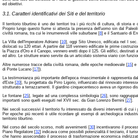
ed obiettivi.
3.1. Caratteri identificativi dei Siti e del territorio
Il territorio tiburtino è uno dei territori tra i più ricchi di cultura, di stor
Proprio lungo questo fiume si attesta la presenza dell'uomo sin dal Paleoli
civiltà romana, tra cui le innumerevoli ville suburbane [
8
] e il Santuario di Er
La Villa dell'Imperatore Adriano [
10
], oggi Sito Unesco, edificata nel I sec.
dislocati su 120 ettari. A partire dal 118 vennero edificate le prime costruzion
la Piazza d'Oro e il Canopo, vennero eretti dopo il 125. Gli edifici, destinat
ed altro. Le strutture erano servite da un articolato sistema viario con funzio
Altre numerose tracce della civiltà romana, delle epoche medioevale [
15
] e
di Ponte Lucano [
17
]).
La testimonianza più importante dell'epoca rinascimentale è rappresenta dal 
d'Este [
20
], fu progettata da Pirro Ligorio, influenzato dal rinnovato interess
strutturato a terrazzamenti. Il giardino cinquecentesco aveva un rigoroso d
Le fontane [
25
], legate ad una complessa simbologia [
26
], sono raggruppat
importanti sono quelli eseguiti nel XVII sec. da Gian Lorenzo Bernini [
27
].
Nei secoli successivi il territorio fu interessato da diversi interventi di cui i
Per epoche più recenti è utile ricordare gli esempi di archeologica industria
territorio tiburtino.
Nel corso del secolo scorso, molti avvenimenti [
30
] incentivarono il proce
Piano Regolatore [
32
] indicava come possibili potenzialità il terziario, il turi
che hanno assecondato il processo di trasformazione economica indirizzato