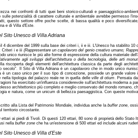
zza nei confronti di tutti quei beni storico-culturali e paesaggistico-ambi
are sulle potenzialità di carattere culturale e ambientale avrebbe permesso l'i
atti, questo settore offre poche scelte, di bassa qualità e poco diversificate, 
na e di Villa d'Este.
del Sito Unesco di Villa Adriana
l 4 dicembre del 1999 sulla base dei criteri i, ii e iii. L'Unesco ha stabilito 10 
Criteri i e iii
(Rappresentare un capolavoro del genio creativo umano; Rappres
do unico riunisce le più alte forme di espressione della cultura materiale dell
tivamente agli sviluppi dell'architettura o della tecnologia, delle arti monum
 riscoperta degli elementi dell'architettura classica da parte degli archit
o secolo". Il Sito di Villa Adriana è un capolavoro che in modo unico riunisc
 è un caso unico per il suo tipo di concezione, possiede un grande valore int
 nella tipologia del palazzo reale ne in quella delle
ville di otium
. Pensata dal
agioni ha esercitato un'influenza considerevole sull'architettura moderna a par
plesso architettonico più completo e meglio conservato del mondo romano, che il
ologia e natura, come un unicum di bellezza paesaggistica. Con queste motiva
iscritto alla Lista del Patrimonio Mondiale, individua anche la
buffer zone
,
ossi
 territorio circostante.
tari ai piedi di Tivoli. Di questi 120 ettari, 80 sono di proprietà dello Stato Ita
usi nella
buffer zone
che ha un'estensione di 500 ettari ed include alcuni ruderi
el Sito Unesco di Villa d'Este