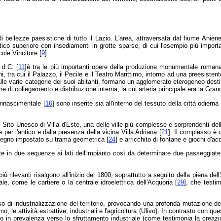
ia e di bellezze paesistiche di tutto il Lazio. L'area, attraversata dal fiume Anie
tico superiore con insediamenti in grotte sparse, di cui l'esempio più importa
cole Vincitore [
9
].
 d.C. [
11
]è tra le più importanti opere della produzione monumentale romana. L
i, tra cui il Palazzo, il Pecile e il Teatro Marittimo, intorno ad una preesisten
i alle varie categorie dei suoi abitanti, formano un agglomerato eterogeneo dest
ne di collegamento e distribuzione interna, la cui arteria principale era la Gran
 rinascimentale [
16
] sono inserite sia all'interno del tessuto della città odiern
Sito Unesco di Villa d'Este, una delle ville più complesse e sorprendenti del
e per l'antico e dalla presenza della vicina Villa Adriana [
21
]. Il complesso è
isegno impostato su trama geometrica [
24
] e arricchito di fontane e giochi d'
e in due sequenze ai lati dell'impianto così da determinare due passeggiate arc
 più rilevanti risalgono all'inizio del 1800, soprattutto a seguito della piena dell
le, come le cartiere o la centrale idroelettrica dell'Acquoria [
29
], che testi
sso di industrializzazione del territorio, provocando una profonda mutazione d
smo, le attività estrattive, industriali e l'agricoltura (Ulivo). In contrasto con qu
 in prevalenza verso lo sfruttamento industriale (come testimonia la creazi