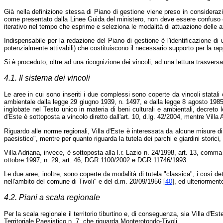
Già nella definizione stessa di Piano di gestione viene preso in considerazione
come presentato dalla Linee Guida del ministero, non deve essere confuso co
iterativo nel tempo che esprime e seleziona le modalità di attuazione delle azi
Indispensabile per la redazione del Piano di gestione è l'identificazione di 
potenzialmente attivabili) che costituiscono il necessario supporto per la ra
Si è proceduto, oltre ad una ricognizione dei vincoli, ad una lettura trasversale 
4.1. Il sistema dei vincoli
Le aree in cui sono inseriti i due complessi sono coperte da vincoli statali o
ambientale dalla legge 29 giugno 1939, n. 1497, e dalla legge 8 agosto 1985, 
inglobate nel Testo unico in materia di beni culturali e ambientali, decreto 
d'Este è sottoposta a vincolo diretto dall'art. 10, d.lg. 42/2004, mentre Villa 
Riguardo alle norme regionali, Villa d'Este è interessata da alcune misure di 
paesistico", mentre per quanto riguarda la tutela dei parchi e giardini storic
Villa Adriana, invece, è sottoposta alla l.r. Lazio n. 24/1998, art. 13, comma 
ottobre 1997, n. 29, art. 46, DGR 1100/2002 e DGR 11746/1993.
Le due aree, inoltre, sono coperte da modalità di tutela "classica", i cosi det
nell'ambito del comune di Tivoli" e del d.m. 20/09/1956 [
40
], ed ulteriorment
4.2. Piani a scala regionale
Per la scala regionale il territorio tiburtino e, di conseguenza, sia Villa d'
Territoriale Paesistico n. 7, che riguarda Monterotondo-Tivoli.