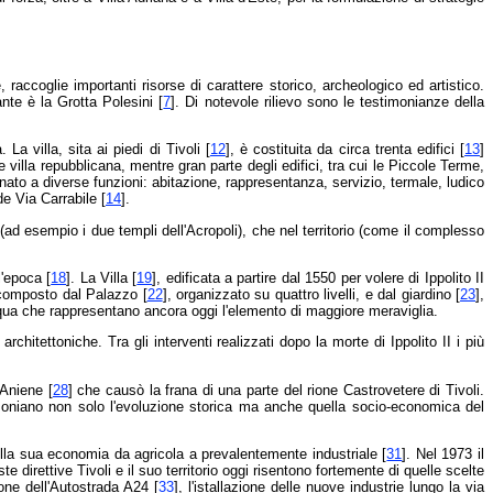
ne, raccoglie importanti risorse di carattere storico, archeologico ed artistico.
nte è la Grotta Polesini [
7
]. Di notevole rilievo sono le testimonianze della
a villa, sita ai piedi di Tivoli [
12
], è costituita da circa trenta edifici [
13
]
te villa repubblicana, mentre gran parte degli edifici, tra cui le Piccole Terme,
inato a diverse funzioni: abitazione, rappresentanza, servizio, termale, ludico
de Via Carrabile [
14
].
a (ad esempio i due templi dell'Acropoli), che nel territorio (come il complesso
l'epoca [
18
]. La Villa [
19
], edificata a partire dal 1550 per volere di Ippolito II
 composto dal Palazzo [
22
], organizzato su quattro livelli, e dal giardino [
23
],
acqua che rappresentano ancora oggi l'elemento di maggiore meraviglia.
hitettoniche. Tra gli interventi realizzati dopo la morte di Ippolito II i più
'Aniene [
28
] che causò la frana di una parte del rione Castrovetere di Tivoli.
moniano non solo l'evoluzione storica ma anche quella socio-economica del
ella sua economia da agricola a prevalentemente industriale [
31
]. Nel 1973 il
este direttive Tivoli e il suo territorio oggi risentono fortemente di quelle scelte
one dell'Autostrada A24 [
33
], l'istallazione delle nuove industrie lungo la via