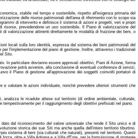
onomica, stabile nel tempo e sostenibile, rispetto all'esigenza primaria del
zzazione delle risorse patrimoniali dell'area di riferimento con lo scopo sia
ogrammi di intervento e definisce il sistema di azioni e progetti, veri e propri
i di risorse, prevedendone un uso sostenibile. Il Piano di valorizzazione del
 di valorizzazione attinenti direttamente le modalità di fruizione dei beni, o
i locali sulla loro identità, espressa dal sistema dei beni patrimoniali del
 per l'implementazione del piano di gestione. Inoltre, attraverso i tradizionali
el Sito.
ato. In particolare dovranno essere approvati obiettivi, Piani di Azione, forma
rovazione potrà avvenire, alla conclusione di eventuali conferenze di servizi,
 il Piano di gestione all'approvazione dei soggetti coinvolti portatori di
e e valutare le azioni individuate, nonché prevedere ulteriori strumenti che
 analizza le ricadute attese sul territorio (di ordine ambientale, culturale,
re tempestivamente per il raggiungimento degli obiettivi prefissati nel piano.
è dato dal riconoscimento del valore universale che rende il Sito unico e di
luzione storica dei sue Siti ma anche quella dell'intero territorio tiburtino.
io sistema di beni (sia culturali che naturali), presenti nel territorio. Questi
 forza, oltre a Villa Adriana e a Villa d'Este, per la formulazione di strategie