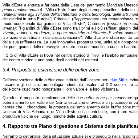
Villa d'Este è entrata a far parte della Lista del patrimonio Mondiale Unesco il 
genio creativo umano)
: "Villa d'Este è uno degli esempi eccellenti della cul
relativamente agli sviluppi dell'architettura o della tecnologia, delle arti mo
dei giardini in tutta Europa"; Criterio iii (
Rappresentare una testimonianza uni
modo eccezionale dai giardini di Villa d'Este"; Criterio iv
(Essere un eccezi
umana)
: "I giardini di Villa d'Este sono tra i primi e i più raffinati giardini
viventi, a idee e credenze, a opere artistiche o letterarie di valore univers
ispirazione artistica sin dalla sua creazione". Villa d'Este è stata iscritta 
della sua raffinatezza. La sua innovativa progettazione, unita alle componen
dei primi giardini delle meraviglie, è stato uno dei modelli su cui si è basato 
Il Sito di Villa d'Este si trova nel centro storico di Tivoli e l'ambito territoria
del centro storico e una parte degli antichi orti estensi.
3.4. Proposta di estensione delle
buffer zone
Dall'osservazione delle
buffer zone
istituite dall'Unesco per i
due Siti
si evin
Lucano e gli edifici di archeologia industriale, risalenti al XIX secolo, tra cu
delle zone cuscinetto nonostante il loro valore e la loro vicinanza.
Quindi si è proposto l'ampliamento delle due
buffer zone
per preservare que
potenziamento del valore dei Siti Unesco che di avviare un processo di valor
risorse che li circondano, la proposta dell'ampliamento della buffer zone mir
Unesco di Villa Adriana e di Villa d'Este ed a contribuire, con i loro valori a
produttive tipiche del luogo, nonché delle attività culturali.
4. Rapporto tra Piano di gestione e Sistema della pianificaz
Nell'ambito dell'analisi della situazione attuale si è proseguito nella ricognizi