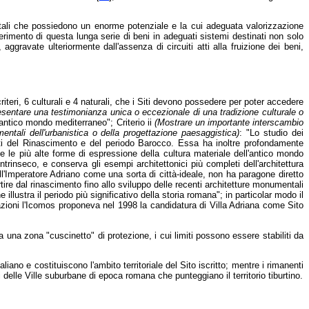
entali che possiedono un enorme potenziale e la cui adeguata valorizzazione
nserimento di questa lunga serie di beni in adeguati sistemi destinati non solo
aggravate ulteriormente dall'assenza di circuiti atti alla fruizione dei beni,
criteri, 6 culturali e 4 naturali, che i Siti devono possedere per poter accedere
entare una testimonianza unica o eccezionale di una tradizione culturale o
'antico mondo mediterraneo"; Criterio ii
(Mostrare un importante interscambio
entali dell'urbanistica o della progettazione paesaggistica)
: "Lo studio dei
etti del Rinascimento e del periodo Barocco. Essa ha inoltre profondamente
e le più alte forme di espressione della cultura materiale dell'antico mondo
rinseco, e conserva gli esempi architettonici più completi dell'architettura
l'Imperatore Adriano come una sorta di città-ideale, non ha paragone diretto
tire dal rinascimento fino allo sviluppo delle recenti architetture monumentali
lustra il periodo più significativo della storia romana"; in particolar modo il
zioni l'Icomos proponeva nel 1998 la candidatura di Villa Adriana come Sito
a
una zona "cuscinetto" di protezione, i cui limiti possono essere stabiliti da
liano e costituiscono l'ambito territoriale del Sito iscritto; mentre i rimanenti
 delle Ville suburbane di epoca romana che punteggiano il territorio tiburtino.