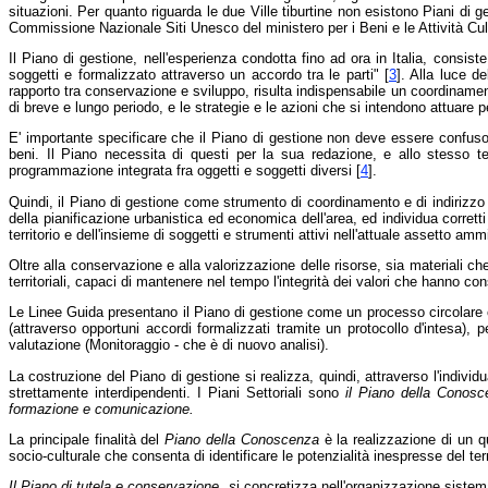
situazioni. Per quanto riguarda le due Ville tiburtine non esistono Piani di 
Commissione Nazionale Siti Unesco del ministero per i Beni e le Attività Cult
Il Piano di gestione, nell'esperienza condotta fino ad ora in Italia, consis
soggetti e formalizzato attraverso un accordo tra le parti" [
3
]. Alla luce de
rapporto tra conservazione e sviluppo, risulta indispensabile un coordinamento
di breve e lungo periodo, e le strategie e le azioni che si intendono attuare 
E' importante specificare che il Piano di gestione non deve essere confuso c
beni. Il Piano necessita di questi per la sua redazione, e allo stesso 
programmazione integrata fra oggetti e soggetti diversi [
4
].
Quindi, il Piano di gestione come strumento di coordinamento e di indirizzo de
della pianificazione urbanistica ed economica dell'area, ed individua corretti
territorio e dell'insieme di soggetti e strumenti attivi nell'attuale assetto ammi
Oltre alla conservazione e alla valorizzazione delle risorse, sia materiali che
territoriali, capaci di mantenere nel tempo l'integrità dei valori che hanno c
Le Linee Guida presentano il Piano di gestione come un processo circolare ch
(attraverso opportuni accordi formalizzati tramite un protocollo d'intesa), pe
valutazione (Monitoraggio - che è di nuovo analisi).
La costruzione del Piano di gestione si realizza, quindi, attraverso l'indivi
strettamente interdipendenti. I Piani Settoriali sono
il Piano della Conos
formazione e comunicazione.
La principale finalità del
Piano della Conoscenza
è la realizzazione di un q
socio-culturale che consenta di identificare le potenzialità inespresse del ter
Il Piano di tutela e conservazione
,
s
i concretizza nell'organizzazione sistem