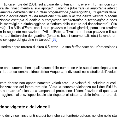
16 dicembre del 2001, sulla base dei criteri i, ii, iii, iv e vi. I criteri con cui 
tura del rinascimento al suo apogeo"; Criterio ii
(Mostrare un importante intersc
numentali dell'urbanistica o della progettazione paesaggistica)
: "I giardini del
ca o eccezionale di una tradizione culturale o di una civiltà vivente o scom
onale esempio di edificio o complesso architettonico o tecnologico o paesaggi
 delle meraviglie e simboleggiano la fioritura della cultura del rinascimento"; Crit
ale)
: "La Villa d'Este, con il suo palazzo e i suoi giardini, porta una test
con la seguente motivazione: "Villa d'Este, a Tivoli, con il suo palazzo e il s
ti architettoniche del giardino (fontane, bacini ornamentali, etc.) la rende un
lo sviluppo del giardino in Europa" [
36
].
le iscritto copre un'area di circa 4,5 ettari. La sua
buffer zone
ha un'estensione di
ce che numerosi beni quali alcune delle numerose ville suburbane d'epoca roman
i la storica centrale idroelettrica Acquoria, individuati nello studio dell'evolu
ste risorse non opportunamente valorizzate. La volontà di includere questi ben
izzazione dell'intero territorio. Vista la notevole vicinanza tra i due Siti Un
a a creare un'unica zona tampone di protezione. L'identificazione di questa are
ggiunti, allo sviluppo locale sia rispetto al sistema delle infrastrutture, dei 
ione vigente e dei vincoli
one dei vincoli insistenti sia sui beni che sul territorio esteso, nonché nello st