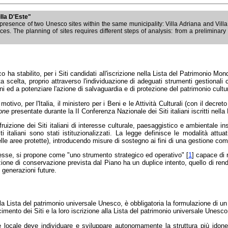
lla D'Este"
he presence of two Unesco sites within the same municipality: Villa Adriana and Vi
es. The planning of sites requires different steps of analysis: from a preliminary 
co ha stabilito, per i Siti candidati all'iscrizione nella Lista del Patrimonio Mon
sta scelta, proprio attraverso l'individuazione di adeguati strumenti gestiona
i beni ed a potenziare l'azione di salvaguardia e di protezione del patrimonio cul
vo, per l'Italia, il ministero per i Beni e le Attività Culturali (con il decret
ione
presentate durante la II Conferenza Nazionale dei Siti italiani iscritti ne
 fruizione dei Siti italiani di interesse culturale, paesaggistico e ambientale in
 italiani sono stati istituzionalizzati. La legge definisce le modalità attuat
e aree protette), introducendo misure di sostegno ai fini di una gestione compati
teresse, si propone come "uno strumento strategico ed operativo" [
1
] capace di 
zione di conservazione prevista dal Piano ha un duplice intento, quello di render
e generazioni future.
la Lista del patrimonio universale Unesco, è obbligatoria la formulazione di un P
imento dei Siti e la loro iscrizione alla Lista del patrimonio universale Unesc
e e locale deve individuare e sviluppare autonomamente la struttura più idon