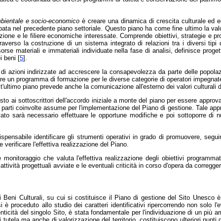
mbientale e socio-economico
è creare una dinamica di crescita culturale ed ec
ata nel precedente piano settoriale. Questo piano ha come fine ultimo la valori
uizione e le filiere economiche interessate. Comprende obiettivi, strategie e pr
traverso la costruzione di un sistema integrato di relazioni tra i diversi tip
se materiali e immateriali individuate nella fase di analisi, definisce progetti
i beni [
5
].
 azioni indirizzate ad accrescere la consapevolezza da parte delle popolazion
tuare un programma di formazione per le diverse categorie di operatori impegnate
st'ultimo piano prevede anche la comunicazione all'esterno dei valori culturali d
posto ai sottoscrittori dell'accordo iniziale a monte del piano per essere approv
lle parti coinvolte assume per l'implementazione del Piano di gestione. Tale app
 sarà necessario effettuare le opportune modifiche e poi sottoporre di nuovo
spensabile identificare gli strumenti operativi in grado di promuovere, seguir
 e verificare l'effettiva realizzazione del Piano.
onitoraggio che valuta l'effettiva realizzazione degli obiettivi programmati,
tività progettuali avviate e le eventuali criticità in corso d'opera da corregge
 i Beni Culturali, su cui si costituisce il Piano di gestione del Sito Unesco 
 proceduto allo studio dei caratteri identificativi ripercorrendo non solo l'evo
enticità del singolo Sito, è stata fondamentale per l'individuazione di un più amp
tela ma anche di valorizzazione del territorio, costituiscono ulteriori punti di