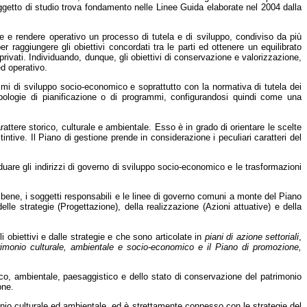
 oggetto di studio trova fondamento nelle Linee Guida elaborate nel 2004 dalla
ire e rendere operativo un processo di tutela e di sviluppo, condiviso da più
per raggiungere gli obiettivi concordati tra le parti ed ottenere un equilibrato
privati. Individuando, dunque, gli obiettivi di conservazione e valorizzazione,
ed operativo.
ammi di sviluppo socio-economico e soprattutto con la normativa di tutela dei
pologie di pianificazione o di programmi, configurandosi quindi come una
rattere storico, culturale e ambientale. Esso è in grado di orientare le scelte
intive. Il Piano di gestione prende in considerazione i peculiari caratteri del
viduare gli indirizzi di governo di sviluppo socio-economico e le trasformazioni
 bene, i soggetti responsabili e le linee di governo comuni a monte del Piano
delle strategie (Progettazione), della realizzazione (Azioni attuative) e della
 obiettivi e dalle strategie e che sono articolate in
piani di azione settoriali
,
trimonio culturale, ambientale e socio-economico e il Piano di promozione,
nico, ambientale, paesaggistico e dello stato di conservazione del patrimonio
one.
onio culturale ed ambientale, ed è strettamente connesso con le strategie del