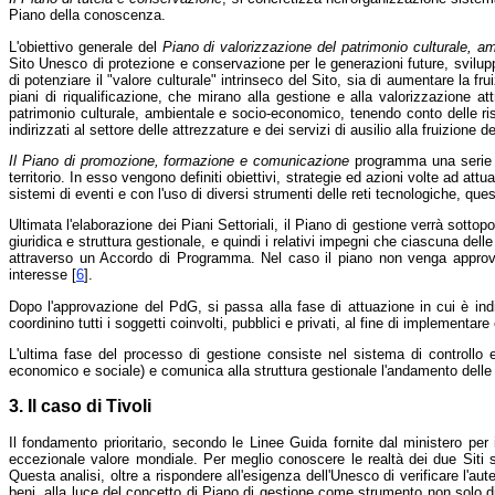
Piano della conoscenza.
L'obiettivo generale del
Piano di valorizzazione del patrimonio culturale, a
Sito Unesco di protezione e conservazione per le generazioni future, svilupp
di potenziare il "valore culturale" intrinseco del Sito, sia di aumentare la fr
piani di riqualificazione, che mirano alla gestione e alla valorizzazione at
patrimonio culturale, ambientale e socio-economico, tenendo conto delle risor
indirizzati al settore delle attrezzature e dei servizi di ausilio alla fruizione de
Il Piano di promozione, formazione e comunicazione
programma una serie di
territorio. In esso vengono definiti obiettivi, strategie ed azioni volte ad at
sistemi di eventi e con l'uso di diversi strumenti delle reti tecnologiche, que
Ultimata l'elaborazione dei Piani Settoriali, il Piano di gestione verrà sotto
giuridica e struttura gestionale, e quindi i relativi impegni che ciascuna de
attraverso un Accordo di Programma. Nel caso il piano non venga approvato
interesse [
6
].
Dopo l'approvazione del PdG, si passa alla fase di attuazione in cui è indi
coordinino tutti i soggetti coinvolti, pubblici e privati, al fine di implementare
L'ultima fase del processo di gestione consiste nel sistema di controllo e m
economico e sociale) e comunica alla struttura gestionale l'andamento delle at
3. Il caso di Tivoli
Il fondamento prioritario, secondo le Linee Guida fornite dal ministero per
eccezionale valore mondiale. Per meglio conoscere le realtà dei due Siti si è
Questa analisi, oltre a rispondere all'esigenza dell'Unesco di verificare l'aut
beni, alla luce del concetto di Piano di gestione come strumento non solo di tu