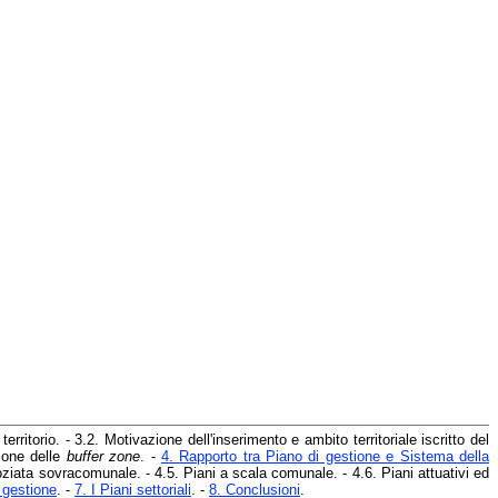
l territorio. - 3.2. Motivazione dell'inserimento e ambito territoriale iscritto del
sione delle
buffer zone
. -
4. Rapporto tra Piano di gestione e Sistema della
goziata sovracomunale. - 4.5. Piani a scala comunale. - 4.6. Piani attuativi ed
i gestione
. -
7. I Piani settoriali
. -
8. Conclusioni
.