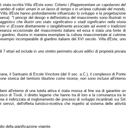
è stata iscritta Villa d'Este sono: Criterio i
(Rappresentare un capolavoro del
ambio di valori umani in un lasso di tempo o in un'area culturale del mondo,
la Villa d'Este hanno profondamente influenzato lo sviluppo e la progettazione
parsa
): "I principi del design e dell'estetica del rinascimento sono illustrati in
stico che illustri uno stato significativo o stadi significativi nella storia
erio vi
(Essere direttamente o tangibilmente associate ad eventi o tradizioni
imonianza eccezionale del rinascimento italiano ed essa è stata una fonte di
uo giardino, illustra in maniera esemplare la cultura rinascimentale al culmine
 esempio incomparabile di giardino italiano del XVI secolo. Villa d'Este, uno
 7 ettari ed include in uno stretto perimetro alcuni edifici di proprietà privata
a, il Santuario di Ercole Vincitore (del II sec. a.C.), il complesso di Ponte
zione storica del territorio tiburtino come risorse, non sono incluse all'interno
i all'interno di una tutela attiva è stata mossa al fine sia di garantire un
esco di Tivoli, il diretto legame che hanno tra di loro e la comunanza tra le
a è indirizzata al miglioramento dei processi di sviluppo incardinati sui Siti
servizi, dell'offerta turistico-ricettiva che rispetto al sistema delle attività
udio della pianificazione vigente.