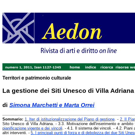
Territori e patrimonio culturale
La gestione dei Siti Unesco di Villa Adriana e
di
Simona Marchetti e Marta Orrei
Sommario:
1. Iter di istituzionalizzazione del Piano di gestione
. -
2. Il Pia
Sito Unesco di Villa Adriana. - 3.3. Motivazione dell'inserimento e ambito t
pianificazione vigente e dei vincoli
. - 4.1. Il sistema dei vincoli. - 4.2. Pia
altri interventi. -
5. I principali punti di forza e di debolezza dei due Siti Unes