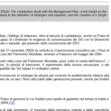
lla D'Este. The contribution deals with the Management Plan, a tool based on the
study to the definition of strategies and objetives, and the creation of a
Single
diale, l'obbligo di elaborare, oltre al dossier di candidatura, anche un Piano di
li capaci di combinare le esigenze di conservazione dei Siti con le dinamiche
turale e naturale, già presente nella convenzione del 1972.
o del 27 novembre 2003) ha istituito la
Commissione consultiva per i Piani di
lla Lista del Patrimonio Mondiale, tenutasi a Paestum nel maggio del 2004.
seriti nella Lista del Patrimonio Mondiale, posti sotto la tutela dell'Unesco", i
ive, le priorità di intervento, il reperimento delle risorse necessarie, e dei
bile dei Siti italiani in molteplici settori.
riconoscere le strategie da attuare per risolvere le problematiche relative alla
e da un lato i Beni utilizzabili dalle generazioni presenti, anche per finalità
iano di gestione le cui finalità sono quelle di garantire nel tempo la tutela e
o (WHL) [
2
].
ea di tale strumento, in funzione della normativa vigente e delle specifiche