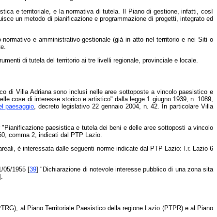
ca e territoriale, e la normativa di tutela. Il Piano di gestione, infatti, così
uisce un metodo di pianificazione e programmazione di progetti, integrato ed
normativo e amministrativo-gestionale (già in atto nel territorio e nei Siti o
te.
enti di tutela del territorio ai tre livelli regionale, provinciale e locale.
ico di Villa Adriana sono inclusi nelle aree sottoposte a vincolo paesistico e
lle cose di interesse storico e artistico" dalla legge 1 giugno 1939, n. 1089,
del paesaggio
, decreto legislativo 22 gennaio 2004, n. 42. In particolare Villa
 "Pianificazione paesistica e tutela dei beni e delle aree sottoposti a vincolo
e 60, comma 2, indicati dal PTP Lazio.
 areali, è interessata dalle seguenti norme indicate dal PTP Lazio: l.r. Lazio 6
11/05/1955 [
39
] "Dichiarazione di notevole interesse pubblico di una zona sita
].
 (PTRG), al Piano Territoriale Paesistico della regione Lazio (PTPR) e al Piano