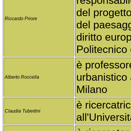
responsabil
del progett
Riccardo Priore
del paesagg
diritto eur
Politecnico 
è professore
urbanistico 
Alberto Roccella
Milano
è ricercatri
Claudia Tubertini
all'Universi