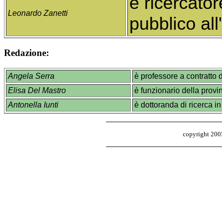
è ricercatore
Leonardo Zanetti
pubblico all
Redazione:
Angela Serra
è professore a contratto di
Elisa Del Mastro
è funzionario della provi
Antonella Iunti
è dottoranda di ricerca in
copyright 20