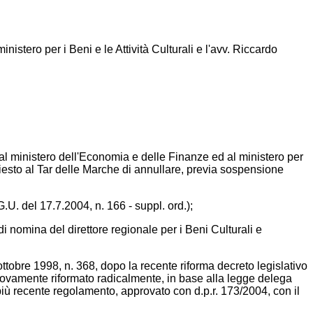
inistero per i Beni e le Attività Culturali e l'avv. Riccardo
i, al ministero dell'Economia e delle Finanze ed al ministero per
iesto al Tar delle Marche di annullare, previa sospensione
G.U. del 17.7.2004, n. 166 - suppl. ord.);
i nomina del direttore regionale per i Beni Culturali e
0 ottobre 1998, n. 368, dopo la recente riforma decreto legislativo
uovamente riformato radicalmente, in base alla legge delega
 più recente regolamento, approvato con d.p.r. 173/2004, con il