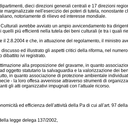
dipartimenti, dieci direzioni generali centrali e 17 direzioni regi
 marginalizzate nell'esercizio dei poteri di tutela, nonostante c
taliano, notoriamente di rilievo ed interesse mondiale.
ità Culturali avrebbe avviato un ampio avvicendamento tra dirigenti
i quelli più efficienti nella tutela dei beni culturali (e tra i qual
re il 2.8.2004 e che, in attuazione del regolamento, il ministro a
scusso ed illustrato gli aspetti critici della riforma, nel numero
ibattito ivi registrato.
egittimazione alla proposizione del gravame, in quanto associazi
oggetto statutario la salvaguardia e la valorizzazione dei beni di
attutto, in quanto associazione di protezione ambientale individuat
pecie - la loro offesa avvenisse attraverso strumenti di organizza
anti gli atti organizzativi impugnati con l'attuale ricorso.
icità ed efficienza dell'attività della Pa di cui all'art. 97 dell
0 della legge delega 137/2002,