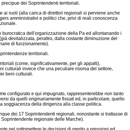
e precipue dei Soprintendenti territoriali.
ai ruoli (alla carica di direttori regionali si perviene anche
ers amministrativi e politici che, privi di reali conoscenza
azionale.
a e burocratica dell'organizzazione della Pa ed allontanando i
ià devitalizzata, peraltro, dalla costante diminuzione del
inarie di funzionamento).
rintendenze territoriali.
toriali (come, significativamente, per gli appalti),
i culturali invece che una peculiare risorsa del settore,
i beni culturali.
ì come configurato e qui impugnato, rappresenterebbe non tanto
si da quelli originariamente fissati ed, in particolare, quello
la soggiacenza della dirigenza alla classe politica.
que dei 17 Soprintendenti regionali, nonostante si trattasse di
l Soprintendente regionale delle Marche).
te nel sottomettere le decisioni di merito a pressioni ed