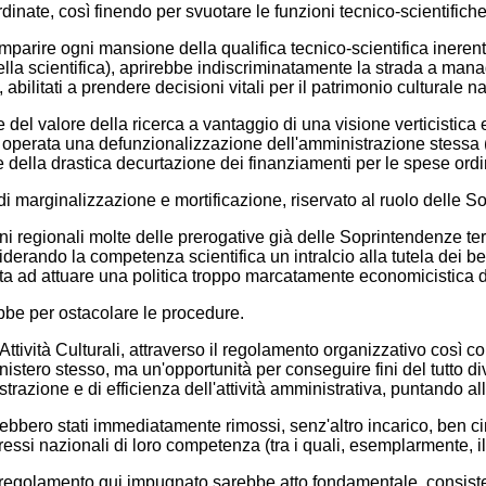
tordinate, così finendo per svuotare le funzioni tecnico-scientifich
omparire ogni mansione della qualifica tecnico-scientifica inerente 
ella scientifica), aprirebbe indiscriminatamente la strada a manag
abilitati a prendere decisioni vitali per il patrimonio culturale n
o e del valore della ricerca a vantaggio di una visione verticistic
 operata una defunzionalizzazione dell'amministrazione stessa (g
e della drastica decurtazione dei finanziamenti per le spese ord
 marginalizzazione e mortificazione, riservato al ruolo delle Sop
ni regionali molte delle prerogative già delle Soprintendenze terri
rando la competenza scientifica un intralcio alla tutela dei ben
ta ad attuare una politica troppo marcatamente economicistica de
ebbe per ostacolare le procedure.
le Attività Culturali, attraverso il regolamento organizzativo cos
ero stesso, ma un'opportunità per conseguire fini del tutto diver
razione e di efficienza dell'attività amministrativa, puntando al
ebbero stati immediatamente rimossi, senz'altro incarico, ben cin
ssi nazionali di loro competenza (tra i quali, esemplarmente, i
l regolamento qui impugnato sarebbe atto fondamentale, consisten