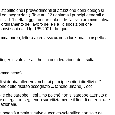
ha stabilito che i provvedimenti di attuazione della delega si
 ed integrazioni). Tale art. 12 richiama i principi generali di
nell'art. 1 della legge fondamentale dell'attività amministrativa
ll'ordinamento del lavoro nelle Pa), disposizioni che
isposizioni del d.lg. 165/2001, dunque:
omma primo, lettera a) ed assicurare la funzionalità rispetto ai
 dirigente valutate anche in considerazione dei risultati
comma sesto).
si debba attenere anche ai principi e criteri direttivi di "...
zione delle risorse assegnate ... (anche umane)", ecc..
 e che sarebbe illegittimo poiché non si sarebbe attenuto ai
egge delega, perseguendo surrettiziamente il fine di determinare
nazionale.
 potestà amministrativa e tecnico-scientifica non solo dei