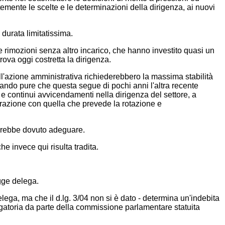
ntemente le scelte e le determinazioni della dirigenza, ai nuovi
i durata limitatissima.
ue rimozioni senza altro incarico, che hanno investito quasi un
trova oggi costretta la dirigenza.
dell'azione amministrativa richiederebbero la massima stabilità
ando pure che questa segue di pochi anni l'altra recente
 e continui avvicendamenti nella dirigenza del settore, a
trazione con quella che prevede la rotazione e
i sarebbe dovuto adeguare.
he invece qui risulta tradita.
egge delega.
lega, ma che il d.lg. 3/04 non si è dato - determina un'indebita
ligatoria da parte della commissione parlamentare statuita