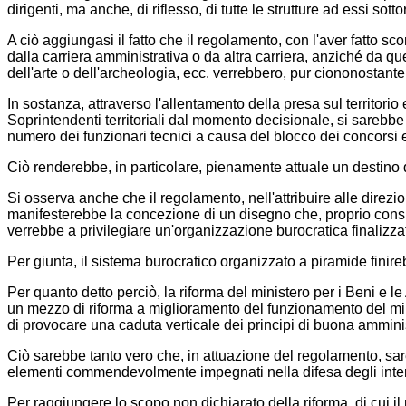
dirigenti, ma anche, di riflesso, di tutte le strutture ad essi sot
A ciò aggiungasi il fatto che il regolamento, con l'aver fatto sc
dalla carriera amministrativa o da altra carriera, anziché da qu
dell'arte o dell'archeologia, ecc. verrebbero, pur ciononostante, 
In sostanza, attraverso l'allentamento della presa sul territori
Soprintendenti territoriali dal momento decisionale, si sarebbe
numero dei funzionari tecnici a causa del blocco dei concorsi 
Ciò renderebbe, in particolare, pienamente attuale un destino di
Si osserva anche che il regolamento, nell'attribuire alle direzio
manifesterebbe la concezione di un disegno che, proprio conside
verrebbe a privilegiare un'organizzazione burocratica finalizza
Per giunta, il sistema burocratico organizzato a piramide finir
Per quanto detto perciò, la riforma del ministero per i Beni e 
un mezzo di riforma a miglioramento del funzionamento del minist
di provocare una caduta verticale dei principi di buona amminist
Ciò sarebbe tanto vero che, in attuazione del regolamento, sar
elementi commendevolmente impegnati nella difesa degli intere
Per raggiungere lo scopo non dichiarato della riforma, di cui i