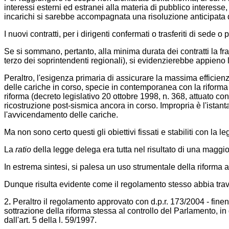
interessi esterni ed estranei alla materia di pubblico interesse
incarichi si sarebbe accompagnata una risoluzione anticipata dei
I nuovi contratti, per i dirigenti confermati o trasferiti di sede 
Se si sommano, pertanto, alla minima durata dei contratti la fr
terzo dei soprintendenti regionali), si evidenzierebbe appieno lo 
Peraltro, l'esigenza primaria di assicurare la massima efficienza
delle cariche in corso, specie in contemporanea con la riform
riforma (decreto legislativo 20 ottobre 1998, n. 368, attuato c
ricostruzione post-sismica ancora in corso. Impropria è l'ista
l'avvicendamento delle cariche.
Ma non sono certo questi gli obiettivi fissati e stabiliti con la
La
ratio
della legge delega era tutta nel risultato di una maggior
In estrema sintesi, si palesa un uso strumentale della riforma
Dunque risulta evidente come il regolamento stesso abbia travisat
2
.
Peraltro il regolamento approvato con d.p.r. 173/2004 - finen
sottrazione della riforma stessa al controllo del Parlamento, i
dall'art. 5 della l. 59/1997.