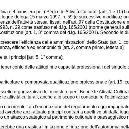
va del ministero per i Beni e le Attività Culturali (artt. 1 e 10) 
della legge delega 15 marzo 1997, n. 59 (e successive modificazioni
za dell'attività stessa, fissati nell'art. 97 della Costituzione e 
o 1993, n. 29 come trasfuso nel d.lg. 165/2001 (norme generali su
 Costituzione (art. 1, 3° comma del d.lg. 165/2001). Secondo le d
ccrescere l'efficienza delle amministrazioni dello Stato (art. 1, c
enza, efficacia ed economicità [art. 2, comma primo, lettera a];
tali principi [art. 5, 1° comma];
ve tener conto delle attitudini e capacità professionali del singolo
 particolare e comprovata qualificazione professionale (art. 19, 
setto organizzativo del ministero per i Beni e le Attività Culturali 
e le attività culturali, anche allo scopo di conseguire l'ottimizza
o i ricorrenti, con l'emanazione del regolamento oggi impugnato,
a ed avrebbe anzi attuato principi contrari a quelli voluti dalla l
do un attacco strategico al patrimonio culturale e paesaggistico 
erebbe una drastica limitazione e riduzione dell'autonomia nella