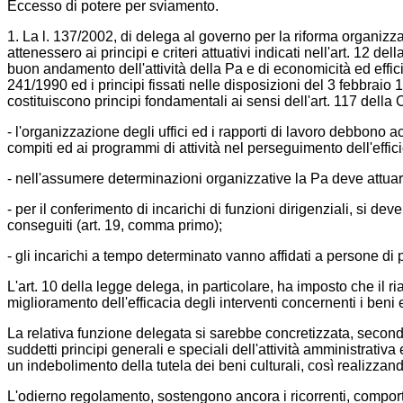
Eccesso di potere per sviamento.
1. La l. 137/2002, di delega al governo per la riforma organizzati
attenessero ai principi e criteri attuativi indicati nell'art. 12 
buon andamento dell'attività della Pa e di economicità ed efficien
241/1990 ed i principi fissati nelle disposizioni del 3 febbrai
costituiscono principi fondamentali ai sensi dell'art. 117 della
- l'organizzazione degli uffici ed i rapporti di lavoro debbono a
compiti ed ai programmi di attività nel perseguimento dell'effici
- nell'assumere determinazioni organizzative la Pa deve attuare 
- per il conferimento di incarichi di funzioni dirigenziali, si de
conseguiti (art. 19, comma primo);
- gli incarichi a tempo determinato vanno affidati a persone di
L'art. 10 della legge delega, in particolare, ha imposto che il rias
miglioramento dell'efficacia degli interventi concernenti i beni 
La relativa funzione delegata si sarebbe concretizzata, second
suddetti principi generali e speciali dell'attività amministrativ
un indebolimento della tutela dei beni culturali, così realizzan
L'odierno regolamento, sostengono ancora i ricorrenti, comport