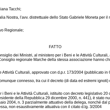
Liana Tacchi;
lia Nostra, l'avv. distrettuale dello Stato Gabriele Moneta per il m
ivo Regionale;
FATTO
iglio dei Ministri, al ministero per i Beni e le Attività Cultural
l Consiglio regionale Marche della stessa associazione hanno ch
 Attività Culturali, approvato con d.p.r. 173/2004 (pubblicato in 
unque connesso, tra cui il decreto (di data ed estremi ignoti) d
 i Beni e le Attività Culturali, istituito con decreto legislativo 2
residente della Repubblica 29 dicembre 2000, n. 441), è stato n
ennaio 2004, n. 3 parzialmente attuativo della delega, nonché dal
ssa, non esaustivamente attuativa con il citato d.lg. 3/2004