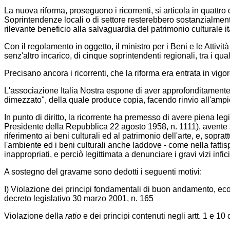
La nuova riforma, proseguono i ricorrenti, si articola in quattro 
Soprintendenze locali o di settore resterebbero sostanzialmente
rilevante beneficio alla salvaguardia del patrimonio culturale i
Con il regolamento in oggetto, il ministro per i Beni e le Attiv
senz'altro incarico, di cinque soprintendenti regionali, tra i qual
Precisano ancora i ricorrenti, che la riforma era entrata in vigo
L'associazione Italia Nostra espone di aver approfonditamente di
dimezzato", della quale produce copia, facendo rinvio all'ampio d
In punto di diritto, la ricorrente ha premesso di avere piena l
Presidente della Repubblica 22 agosto 1958, n. 1111), avente ad 
riferimento ai beni culturali ed al patrimonio dell'arte, e, sopr
l'ambiente ed i beni culturali anche laddove - come nella fattis
inappropriati, e perciò legittimata a denunciare i gravi vizi infici
A sostegno del gravame sono dedotti i seguenti motivi:
I) Violazione dei principi fondamentali di buon andamento, econom
decreto legislativo 30 marzo 2001, n. 165
Violazione della
ratio
e dei principi contenuti negli artt. 1 e 1