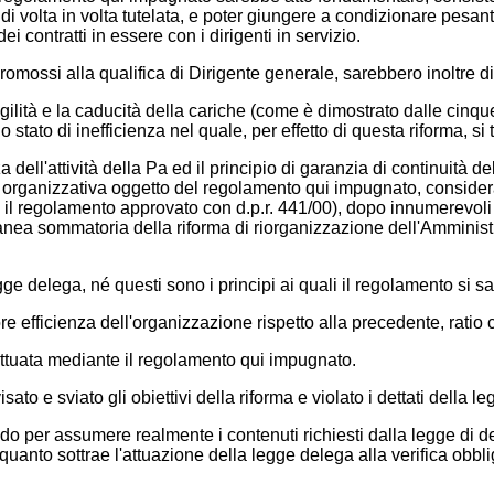
, di volta in volta tutelata, e poter giungere a condizionare pesa
 contratti in essere con i dirigenti in servizio.
o promossi alla qualifica di Dirigente generale, sarebbero inoltre d
agilità e la caducità della cariche (come è dimostrato dalle cinq
stato di inefficienza nel quale, per effetto di questa riforma, si 
 dell'attività della Pa ed il principio di garanzia di continuità 
a organizzativa oggetto del regolamento qui impugnato, consider
on il regolamento approvato con d.p.r. 441/00), dopo innumerevoli
ntanea sommatoria della riforma di riorganizzazione dell'Amminis
 legge delega, né questi sono i principi ai quali il regolamento s
e efficienza dell'organizzazione rispetto alla precedente, ratio c
 attuata mediante il regolamento qui impugnato.
o e sviato gli obiettivi della riforma e violato i dettati della l
do per assumere realmente i contenuti richiesti dalla legge di de
n quanto sottrae l'attuazione della legge delega alla verifica obb