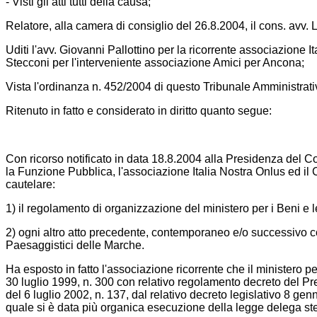
- Visti gli atti tutti della causa;
Relatore, alla camera di consiglio del 26.8.2004, il cons. avv. 
Uditi l'avv. Giovanni Pallottino per la ricorrente associazione Ita
Stecconi per l'interveniente associazione Amici per Ancona;
Vista l'ordinanza n. 452/2004 di questo Tribunale Amministrat
Ritenuto in fatto e considerato in diritto quanto segue:
Con ricorso notificato in data 18.8.2004 alla Presidenza del Cons
la Funzione Pubblica, l'associazione Italia Nostra Onlus ed i
cautelare:
1) il regolamento di organizzazione del ministero per i Beni e le
2) ogni altro atto precedente, contemporaneo e/o successivo com
Paesaggistici delle Marche.
Ha esposto in fatto l'associazione ricorrente che il ministero per
30 luglio 1999, n. 300 con relativo regolamento decreto del P
del 6 luglio 2002, n. 137, dal relativo decreto legislativo 8 g
quale si è data più organica esecuzione della legge delega ste