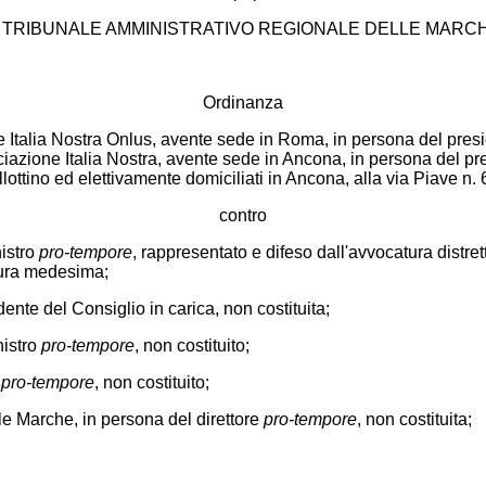
L TRIBUNALE AMMINISTRATIVO REGIONALE DELLE MARC
Ordinanza
ne Italia Nostra Onlus, avente sede in Roma, in persona del pre
iazione Italia Nostra, avente sede in Ancona, in persona del pre
lottino ed elettivamente domiciliati in Ancona, alla via Piave n. 
contro
nistro
pro-tempore
, rappresentato e difeso dall'avvocatura distre
tura medesima;
ente del Consiglio in carica, non costituita;
nistro
pro-tempore
, non costituito;
o
pro-tempore
, non costituito;
lle Marche, in persona del direttore
pro-tempore
, non costituita;