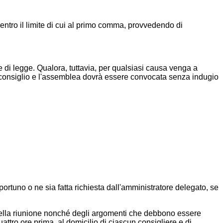
ntro il limite di cui al primo comma, provvedendo di
 di legge. Qualora, tuttavia, per qualsiasi causa venga a
o consiglio e l'assemblea dovrà essere convocata senza indugio
ortuno o ne sia fatta richiesta dall'amministratore delegato, se
 della riunione nonché degli argomenti che debbono essere
attro ore prima, al domicilio di ciascun consigliere e di