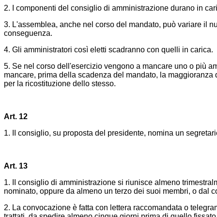
2. I componenti del consiglio di amministrazione durano in cari
3. L'assemblea, anche nel corso del mandato, può variare il n
conseguenza.
4. Gli amministratori così eletti scadranno con quelli in carica.
5. Se nel corso dell'esercizio vengono a mancare uno o più amm
mancare, prima della scadenza del mandato, la maggioranza deg
per la ricostituzione dello stesso.
Art. 12
1. II consiglio, su proposta del presidente, nomina un segretari
Art. 13
1. II consiglio di amministrazione si riunisce almeno trimestra
nominato, oppure da almeno un terzo dei suoi membri, o dal co
2. La convocazione è fatta con lettera raccomandata o telegra
trattati, da spedire almeno cinque giorni prima di quello fissat