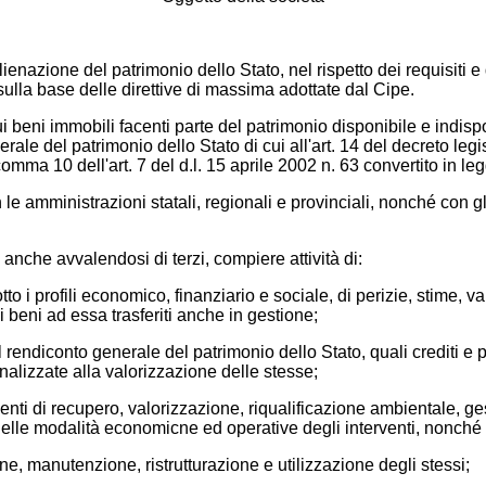
ienazione del patrimonio dello Stato, nel rispetto dei requisiti e d
 sulla base delle direttive di massima adottate dal Cipe.
i sui beni immobili facenti parte del patrimonio disponibile e indi
le del patrimonio dello Stato di cui all'art. 14 del decreto legis
 comma 10 dell'art. 7 del d.l. 15 aprile 2002 n. 63 convertito in 
e amministrazioni statali, regionali e provinciali, nonché con gli a
 anche avvalendosi di terzi, compiere attività di:
 sotto i profili economico, finanziario e sociale, di perizie, stime, 
i beni ad essa trasferiti anche in gestione;
el rendiconto generale del patrimonio dello Stato, quali crediti e
alizzate alla valorizzazione delle stesse;
enti di recupero, valorizzazione, riqualificazione ambientale, ges
 e delle modalità economicne ed operative degli interventi, nonch
one, manutenzione, ristrutturazione e utilizzazione degli stessi;