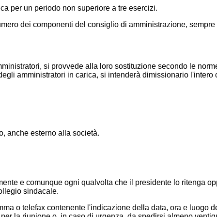
ca per un periodo non superiore a tre esercizi.
umero dei componenti del consiglio di amministrazione, sempre e
inistratori, si provvede alla loro sostituzione secondo le norme
li amministratori in carica, si intenderà dimissionario l'inter
o, anche esterno alla società.
lmente e comunque ogni qualvolta che il presidente lo ritenga opp
llegio sindacale.
mma o telefax contenente l'indicazione della data, ora e luogo
o per la riunione o, in caso di urgenza, da spedirsi almeno ventiqu