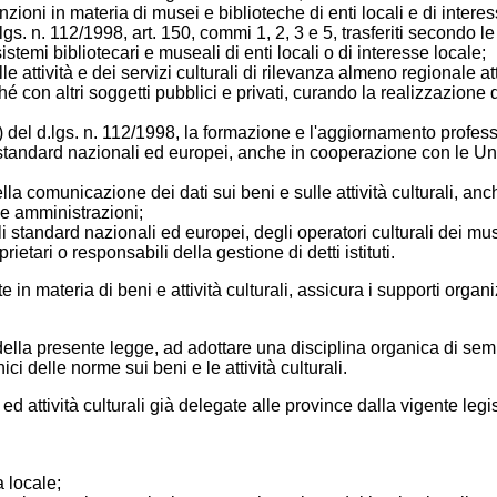
nzioni in materia di musei e biblioteche di enti locali e di interes
d.lgs. n. 112/1998, art. 150, commi 1, 2, 3 e 5, trasferiti secondo 
istemi bibliotecari e museali di enti locali o di interesse locale;
lle attività e dei servizi culturali di rilevanza almeno regionale
ché con altri soggetti pubblici e privati, curando la realizzazione d
) del d.lgs. n. 112/1998, la formazione e l'aggiornamento professi
i standard nazionali ed europei, anche in cooperazione con le Uni
la comunicazione dei dati sui beni e sulle attività culturali, anche
he amministrazioni;
gli standard nazionali ed europei, degli operatori culturali dei mus
rietari o responsabili della gestione di detti istituti.
e in materia di beni e attività culturali, assicura i supporti org
 della presente legge, ad adottare una disciplina organica di se
ci delle norme sui beni e le attività culturali.
ed attività culturali già delegate alle province dalla vigente le
a locale;