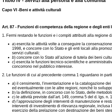
Titolo IV -
Servizi alla persona e alla comunità
Capo VI -
Beni e attività culturali
Art. 87 - Funzioni di competenza della regione e degli enti l
1. Fermi restando le funzioni e i compiti attribuiti alla region
a
)
esercita le attività volte a conseguire la conservazione
1998, e concorre con lo Stato e gli enti locali alla promo
servizi culturali;
b
) concorre con lo Stato all'azione di tutela dei beni cultur
c
) esercita le funzioni tecnico-scientifiche e amministrat
concorrono nel pubblico interesse.
2. Le funzioni di cui al precedente comma 1 riguardano in parti
a
) il censimento, l'inventariazione e la catalogazione dei
ed eventualmente con le altre regioni, nonché lo sviluppo d
b
)
la definizione, in concorso con lo Stato, delle metodol
c
)
le attività previste dall'art. 149, comma 5 del d. lgs. n.
d
)
l'approvazione degli interventi di manutenzione e restaur
interventi di investimento di rilevanza regionale, inclusa l
esercizio della prelazione con destinazione dei beni stess