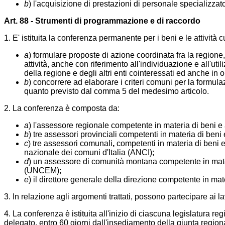
b
) l'acquisizione di prestazioni di personale specializza
Art. 88 - Strumenti di programmazione e di raccordo
1. E' istituita la conferenza permanente per i beni e le attività
a
) formulare proposte di azione coordinata fra la regione, g
attività, anche con riferimento all'individuazione e all'ut
della regione e degli altri enti cointeressati ed anche in o
b
) concorrere ad elaborare i criteri comuni per la formulaz
quanto previsto dal comma 5 del medesimo articolo.
2. La conferenza è composta da:
a
) l'assessore regionale competente in materia di beni e a
b
) tre assessori provinciali competenti in materia di beni 
c
) tre assessori comunali
,
competenti in materia di beni e
nazionale dei comuni d'Italia (ANCI);
d
) un assessore di comunità montana competente in materi
(UNCEM);
e
) il direttore generale della direzione competente in mater
3. In relazione agli argomenti trattati, possono partecipare ai la
4. La conferenza è istituita all'inizio di ciascuna legislatura r
delegato, entro 60 giorni dall'insediamento della giunta regiona