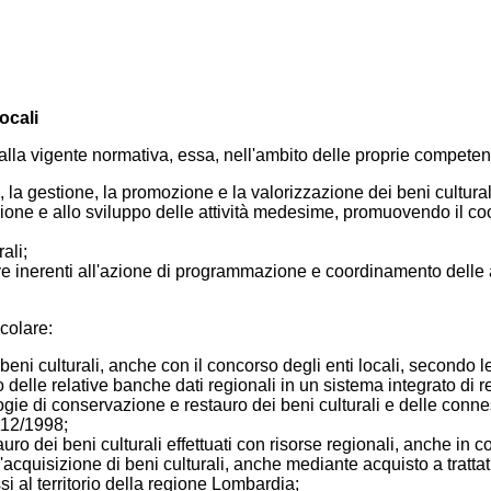
ocali
e dalla vigente normativa, essa, nell'ambito delle proprie compete
, la gestione, la promozione e la valorizzazione dei beni culturali
zione e allo sviluppo delle attività medesime, promuovendo il coo
ali;
ive inerenti all'azione di programmazione e coordinamento delle at
colare:
 beni culturali, anche con il concorso degli enti locali, secondo
elle relative banche dati regionali in un sistema integrato di ret
ogie di conservazione e restauro dei beni culturali e delle connes
 112/1998;
o dei beni culturali effettuati con risorse regionali, anche in con
'acquisizione di beni culturali, anche mediante acquisto a trattati
i al territorio della regione Lombardia;