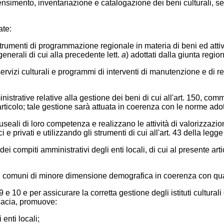
i censimento, inventariazione e catalogazione dei beni culturali, 
ate:
strumenti di programmazione regionale in materia di beni ed attivi
generali di cui alla precedente lett.
a
) adottati dalla giunta regio
 servizi culturali e programmi di interventi di manutenzione e di 
istrative relative alla gestione dei beni di cui all'art. 150, commi 
ticolo; tale gestione sarà attuata in coerenza con le norme adott
e museali di loro competenza e realizzano le attività di valoriz
 e privati e utilizzando gli strumenti di cui all'art. 43 della leg
i compiti amministrativi degli enti locali, di cui al presente art
dei comuni di minore dimensione demografica in coerenza con qua
 e 10 e per assicurare la corretta gestione degli istituti cultural
icacia, promuove:
 enti locali;