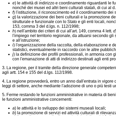
e
) le attività di indirizzo e coordinamento riguardanti le fu
nonché dei musei ed altri beni culturali statali, di cui al 
f
) l'istituzione, il riconoscimento ed il coordinamento dei s
g
) la valorizzazione dei beni culturali e la promozione de
strutturale e funzionale con lo Stato e gli enti locali, non
153, comma 3 del d.lgs. n. 112/1998;
h
)
nell'ambito dei criteri di cui all'art. 149, comma 4 lett.
d
l'impiego nel territorio regionale, da attuarsi secondo gl
e all'istruzione;
i
) l'organizzazione della raccolta, della elaborazione e del
statistici, eventualmente in raccordo con le altre pubblic
j
) la definizione dei profili professionali, in armonia con 
con l'emanazione di atti di indirizzo destinati agli enti prop
3. La regione, per il tramite della direzione generale competent
agli artt. 154 e 155 del d.lgs. 112/1998.
4. La regione provvederà, entro un anno dall'entrata in vigore
leggi di settore, anche mediante l'adozione di uno o più testi uni
5. Ferme restando le funzioni amministrative in materia di beni 
le funzioni amministrative concernenti:
a
) le attività e lo sviluppo dei sistemi museali locali;
b
) la promozione di servizi ed attività culturali di rilevanz