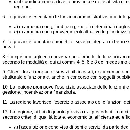
c
) il coordinamento a livello provinciale delle attività d
regione.
6. Le province esercitano le funzioni amministrative loro deleg
a
) in armonia con gli indirizzi generali determinati dagli 
b
) in armonia con i provvedimenti attuativi degli indirizzi 
7. Le province formulano progetti di sistemi integrati di beni e
privati.
8. Competono, agli enti cui verranno attribuite, le funzioni ammin
secondo le modalità di cui ai commi 4, 5, 6 e 8 del medesimo ar
9. Gli enti locali erogano i servizi bibliotecari, documentari 
strutturale e funzionale, anche in concorso con soggetti pubblici
10. La regione promuove l'esercizio associato delle funzioni e de
gestione, incentivazione finanziaria.
11. La regione favorisce l'esercizio associato delle funzioni 
12. La regione, ai fini di quanto previsto dai precedenti commi 9
secondo criteri di qualità totale, economicità, efficienza ed eff
a
) l'acquisizione condivisa di beni e servizi da parte degli