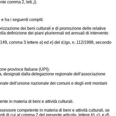
ente comma 2, lett.
j
).
e e ha i seguenti compiti:
lorizzazione dei beni culturali e di promozione delle relative
ella definizione dei piani pluriennali ed annuali di intervento
t. 149, comma 3 lettere
a
) ed
e
) del d.lgs. n. 112/1998, secondo
ione province Italiane (UPI);
a,
designati dalla delegazione regionale dell'associazione
onale dell'unione nazionale dei comuni e degli enti montani
te in materia di beni e attività culturali.
ssessore competente in materia di beni e attività culturali, se
nti di cui al comma 2 del presente articolo, lettere
b
),
c
), e
d
),