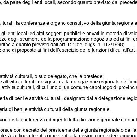
to, da parte degli enti locali, secondo quanto previsto dal preced
 culturali; la conferenza è organo consultivo della giunta regional
li enti locali ed altri soggetti pubblici e privati in materia di va
ilizzo degli strumenti della programmazione negoziata ed ai fini d
rdine a quanto previsto dall'art. 155 del d.lgs. n. 112/1998;
ione di proposte ai fini dell'esercizio delle funzioni di cui all'ar
ttività culturali, o suo delegato, che la presiede;
e attività culturali, designati dalla delegazione regionale dell'un
 attività culturali, di cui uno di un comune capoluogo di provinci
a di beni e attività culturali, designato dalla delegazione regi
ia di beni e attività culturali della giunta regionale.
vori della conferenza i dirigenti della direzione generale competen
egionale con decreto del presidente della giunta regionale o dell'a
le. A tal fine, gli enti competenti alla designazione dei compone